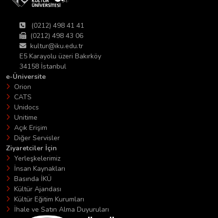
(0212) 498 41 41
(0212) 498 43 06
kultur@iku.edu.tr
E5 Karayolu üzeri Bakırköy
34158 İstanbul
e-Üniversite
Orion
CATS
Unidocs
Unitime
Açık Erişim
Diğer Servisler
Ziyaretciler İçin
Yerleşkelerimiz
İnsan Kaynakları
Basında İKÜ
Kültür Ajandası
Kültür Eğitim Kurumları
İhale ve Satın Alma Duyuruları