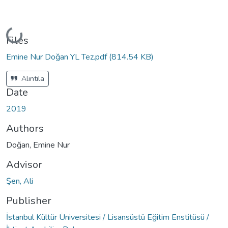
Loading...
Files
Emine Nur Doğan YL Tez.pdf
(814.54 KB)
Alıntıla
Date
2019
Authors
Doğan, Emine Nur
Advisor
Şen, Ali
Publisher
İstanbul Kültür Üniversitesi / Lisansüstü Eğitim Enstitüsü /