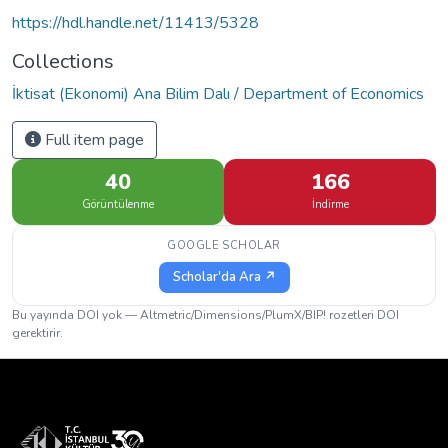
https://hdl.handle.net/11413/5328
Collections
İktisat (Ekonomi) Ana Bilim Dalı / Department of Economics
Full item page
40
166
Görüntülenme
İndirme
GOOGLE SCHOLAR
Scholar'da Ara ↗
Bu yayında DOI yok — Altmetric/Dimensions/PlumX/BIP! rozetleri DOI
gerektirir.