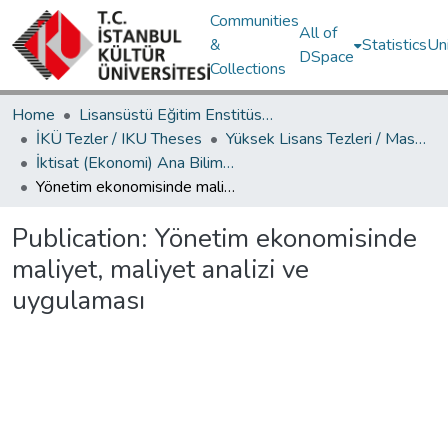
Communities
All of
&
Statistics
Un
DSpace
Collections
Home
Lisansüstü Eğitim Enstitüsü / Postgraduate Education Institute
İKÜ Tezler / IKU Theses
Yüksek Lisans Tezleri / Master's Theses
İktisat (Ekonomi) Ana Bilim Dalı / Department of Economics
Yönetim ekonomisinde maliyet, maliyet analizi ve uygulaması
Publication:
Yönetim ekonomisinde
maliyet, maliyet analizi ve
uygulaması