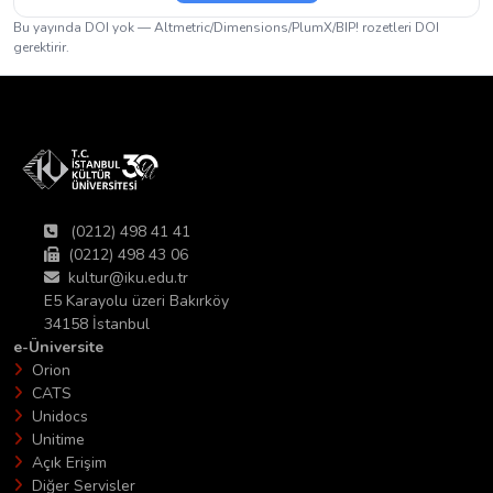
Bu yayında DOI yok — Altmetric/Dimensions/PlumX/BIP! rozetleri DOI
gerektirir.
(0212) 498 41 41
(0212) 498 43 06
kultur@iku.edu.tr
E5 Karayolu üzeri Bakırköy
34158 İstanbul
e-Üniversite
Orion
CATS
Unidocs
Unitime
Açık Erişim
Diğer Servisler