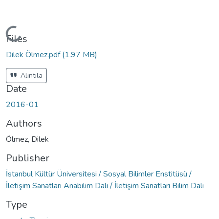
Loading...
Files
Dilek Ölmez.pdf
(1.97 MB)
Alıntıla
Date
2016-01
Authors
Ölmez, Dilek
Publisher
İstanbul Kültür Üniversitesi / Sosyal Bilimler Enstitüsü /
İletişim Sanatları Anabilim Dalı / İletişim Sanatları Bilim Dalı
Type