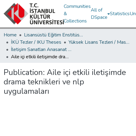
Communities
All of
&
Statistics
Un
DSpace
Collections
Home
Lisansüstü Eğitim Enstitüsü / Postgraduate Education Institute
İKÜ Tezler / IKU Theses
Yüksek Lisans Tezleri / Master's Theses
İletişim Sanatları Anasanat Dalı / Communication Arts Department
Aile içi etkili iletişimde drama teknikleri ve nlp uygulamaları
Publication:
Aile içi etkili iletişimde
drama teknikleri ve nlp
uygulamaları