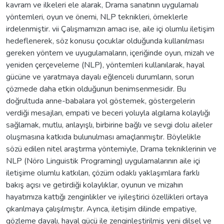
kavram ve ilkeleri ele alarak, Drama sanatının uygulamalı
yöntemleri, oyun ve önemi, NLP teknikleri, örneklerle
irdelenmiştir. vii Çalışmamızın amacı ise, aile içi olumlu iletişim
hedeflenerek, söz konusu çocuklar olduğunda kullanılması
gereken yöntem ve uyugulamaların, içeriğinde oyun, mizah ve
yeniden çerçeveleme (NLP), yöntemleri kullanılarak, hayal
gücüne ve yaratmaya dayalı eğlenceli durumların, sorun
çözmede daha etkin olduğunun benimsenmesidir. Bu
doğrultuda anne-babalara yol göstemek, göstergelerin
verdiği mesajları, empati ve beceri yoluyla algılama kolaylığı
sağlamak, mutlu, anlayışlı, birbirine bağlı ve sevgi dolu aileler
oluşmasına katkıda bulunulması amaçlanmıştır. Böylelikle
sözü edilen nitel araştırma yöntemiyle, Drama tekniklerinin ve
NLP (Nöro Linguistik Programing) uygulamalarının aile içi
iletişime olumlu katkıları, çözüm odaklı yaklaşımlara farklı
bakış açısı ve getirdiği kolaylıklar, oyunun ve mizahın
hayatımıza kattığı zenginlikler ve iyileştirici özellikleri ortaya
çıkarılmaya çalışılmıştır. Ayrıca, iletişim dilinde empatiye,
gözleme dayalı, hayal gücü ile zenginleştirilmiş yeni dilsel ve