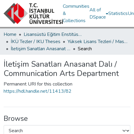
Communities
All of
&
Statistics
Un
DSpace
Collections
Home
Lisansüstü Eğitim Enstitüsü / Postgraduate Education Institute
İKÜ Tezler / IKU Theses
Yüksek Lisans Tezleri / Master's Theses
İletişim Sanatları Anasanat Dalı / Communication Arts Department
Search
İletişim Sanatları Anasanat Dalı /
Communication Arts Department
Permanent URI for this collection
https://hdl.handle.net/11413/82
Browse