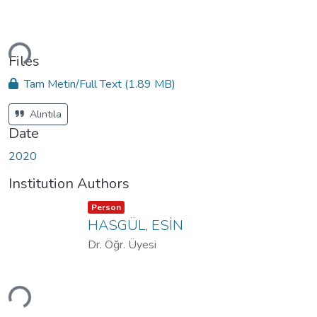
ading...
Files
Tam Metin/Full Text
(1.89 MB)
Alıntıla
Date
2020
Institution Authors
Item type:
,
Person
HASGÜL, ESİN
Dr. Öğr. Üyesi
ading...