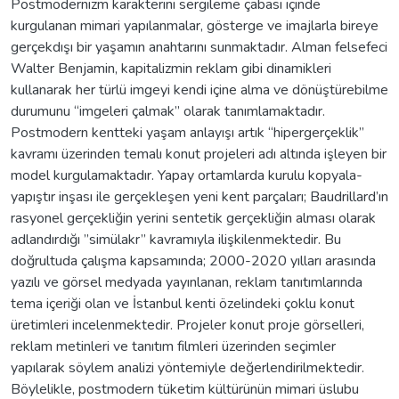
Postmodernizm karakterini sergileme çabası içinde
kurgulanan mimari yapılanmalar, gösterge ve imajlarla bireye
gerçekdışı bir yaşamın anahtarını sunmaktadır. Alman felsefeci
Walter Benjamin, kapitalizmin reklam gibi dinamikleri
kullanarak her türlü imgeyi kendi içine alma ve dönüştürebilme
durumunu “imgeleri çalmak” olarak tanımlamaktadır.
Postmodern kentteki yaşam anlayışı artık “hipergerçeklik”
kavramı üzerinden temalı konut projeleri adı altında işleyen bir
model kurgulamaktadır. Yapay ortamlarda kurulu kopyala-
yapıştır inşası ile gerçekleşen yeni kent parçaları; Baudrillard’ın
rasyonel gerçekliğin yerini sentetik gerçekliğin alması olarak
adlandırdığı ”simülakr” kavramıyla ilişkilenmektedir. Bu
doğrultuda çalışma kapsamında; 2000-2020 yılları arasında
yazılı ve görsel medyada yayınlanan, reklam tanıtımlarında
tema içeriği olan ve İstanbul kenti özelindeki çoklu konut
üretimleri incelenmektedir. Projeler konut proje görselleri,
reklam metinleri ve tanıtım filmleri üzerinden seçimler
yapılarak söylem analizi yöntemiyle değerlendirilmektedir.
Böylelikle, postmodern tüketim kültürünün mimari üslubu