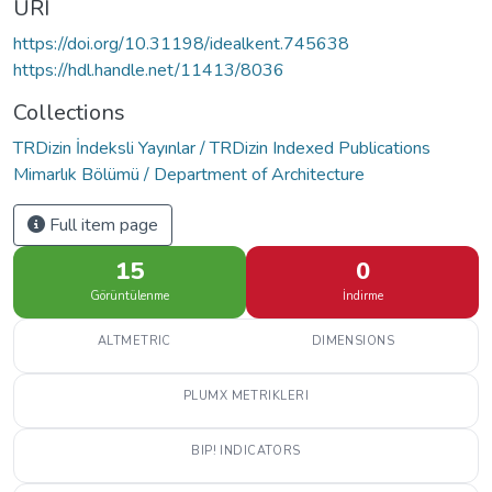
URI
https://doi.org/10.31198/idealkent.745638
https://hdl.handle.net/11413/8036
Collections
TRDizin İndeksli Yayınlar / TRDizin Indexed Publications
Mimarlık Bölümü / Department of Architecture
Full item page
15
0
Görüntülenme
İndirme
ALTMETRIC
DIMENSIONS
PLUMX METRIKLERI
BIP! INDICATORS