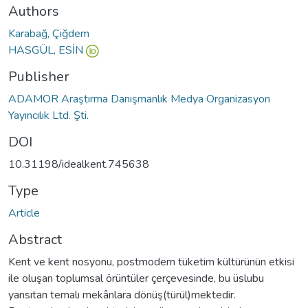
Authors
Karabağ, Çiğdem
HASGÜL, ESİN
Publisher
ADAMOR Araştırma Danışmanlık Medya Organizasyon
Yayıncılık Ltd. Şti.
DOI
10.31198/idealkent.745638
Type
Article
Abstract
Kent ve kent nosyonu, postmodern tüketim kültürünün etkisi
ile oluşan toplumsal örüntüler çerçevesinde, bu üslubu
yansıtan temalı mekânlara dönüş(türül)mektedir.