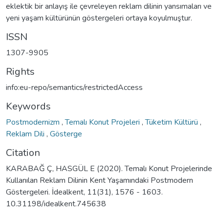
eklektik bir anlayış ile çevreleyen reklam dilinin yansımaları ve
yeni yaşam kültürünün göstergeleri ortaya koyulmuştur.
ISSN
1307-9905
Rights
info:eu-repo/semantics/restrictedAccess
Keywords
Postmodernizm
,
Temalı Konut Projeleri
,
Tüketim Kültürü
,
Reklam Dili
,
Gösterge
Citation
KARABAĞ Ç, HASGÜL E (2020). Temalı Konut Projelerinde
Kullanılan Reklam Dilinin Kent Yaşamındaki Postmodern
Göstergeleri. İdealkent, 11(31), 1576 - 1603.
10.31198/idealkent.745638