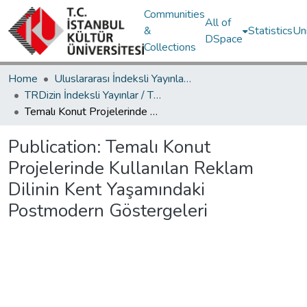
Communities
All of
&
Statistics
Un
DSpace
Collections
Home
Uluslararası İndeksli Yayınlar / International Indexed Publications
TRDizin İndeksli Yayınlar / TRDizin Indexed Publications
Temalı Konut Projelerinde Kullanılan Reklam Dilinin Kent Yaşamındaki Postmodern Göstergeleri
Publication:
Temalı Konut
Projelerinde Kullanılan Reklam
Dilinin Kent Yaşamındaki
Postmodern Göstergeleri