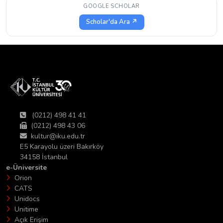
GOOGLE SCHOLAR
Scholar'da Ara ↗
(0212) 498 41 41
(0212) 498 43 06
kultur@iku.edu.tr
E5 Karayolu üzeri Bakırköy
34158 İstanbul
e-Üniversite
Orion
CATS
Unidocs
Unitime
Açık Erişim