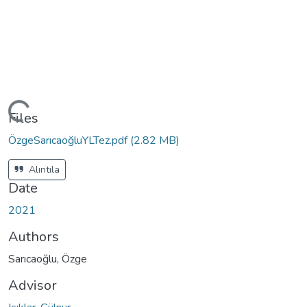
ding...
Files
ÖzgeSarıcaoğluYLTez.pdf
(2.82 MB)
Alıntıla
Date
2021
Authors
Sarıcaoğlu, Özge
Advisor