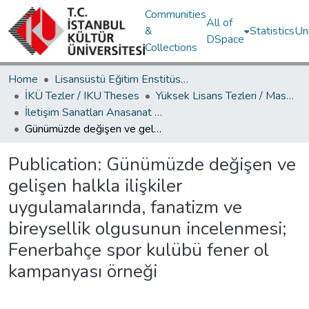
Communities
All of
&
Statistics
Un
DSpace
Collections
Home
Lisansüstü Eğitim Enstitüsü / Postgraduate Education Institute
İKÜ Tezler / IKU Theses
Yüksek Lisans Tezleri / Master's Theses
İletişim Sanatları Anasanat Dalı / Communication Arts Department
Günümüzde değişen ve gelişen halkla ilişkiler uygulamalarında, fanatizm ve bireysellik olgusunun incelenmesi; Fenerbahçe spor kulübü fener ol kampanyası örneği
Publication:
Günümüzde değişen ve
gelişen halkla ilişkiler
uygulamalarında, fanatizm ve
bireysellik olgusunun incelenmesi;
Fenerbahçe spor kulübü fener ol
kampanyası örneği