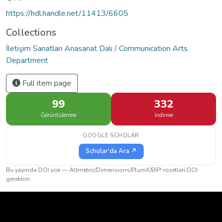
https://hdl.handle.net/11413/6605
Collections
İletişim Sanatları Anasanat Dalı / Communication Arts
Department
Full item page
99
332
Görüntülenme
İndirme
GOOGLE SCHOLAR
Scholar'da Ara ↗
Bu yayında DOI yok — Altmetric/Dimensions/PlumX/BIP! rozetleri DOI
gerektirir.