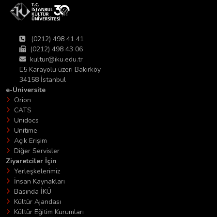
(0212) 498 41 41
(0212) 498 43 06
kultur@iku.edu.tr
E5 Karayolu üzeri Bakırköy
34158 İstanbul
e-Üniversite
Orion
CATS
Unidocs
Unitime
Açık Erişim
Diğer Servisler
Ziyaretciler İçin
Yerleşkelerimiz
İnsan Kaynakları
Basında İKÜ
Kültür Ajandası
Kültür Eğitim Kurumları