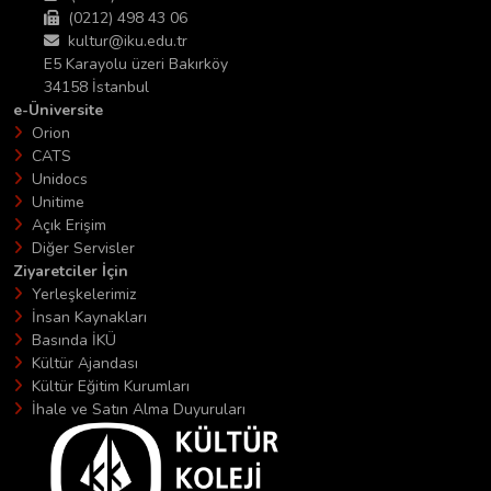
(0212) 498 43 06
kultur@iku.edu.tr
E5 Karayolu üzeri Bakırköy
34158 İstanbul
e-Üniversite
Orion
CATS
Unidocs
Unitime
Açık Erişim
Diğer Servisler
Ziyaretciler İçin
Yerleşkelerimiz
İnsan Kaynakları
Basında İKÜ
Kültür Ajandası
Kültür Eğitim Kurumları
İhale ve Satın Alma Duyuruları