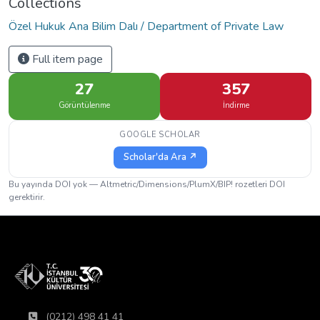
Collections
Özel Hukuk Ana Bilim Dalı / Department of Private Law
Full item page
27
357
Görüntülenme
İndirme
GOOGLE SCHOLAR
Scholar'da Ara ↗
Bu yayında DOI yok — Altmetric/Dimensions/PlumX/BIP! rozetleri DOI
gerektirir.
(0212) 498 41 41