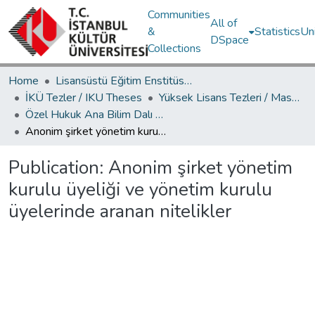
Communities
All of
&
Statistics
Un
DSpace
Collections
Home
Lisansüstü Eğitim Enstitüsü / Postgraduate Education Institute
İKÜ Tezler / IKU Theses
Yüksek Lisans Tezleri / Master's Theses
Özel Hukuk Ana Bilim Dalı / Department of Private Law
Anonim şirket yönetim kurulu üyeliği ve yönetim kurulu üyelerinde aranan nitelikler
Publication:
Anonim şirket yönetim
kurulu üyeliği ve yönetim kurulu
üyelerinde aranan nitelikler