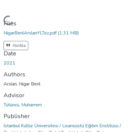
Loading...
Files
NigarBerilArslanYLTez.pdf
(1.31 MB)
Alıntıla
Date
2021
Authors
Arslan, Nigar Beril
Advisor
Tütüncü, Muharrem
Publisher
İstanbul Kültür Üniversitesi / Lisansüstü Eğitim Enstitüsü /