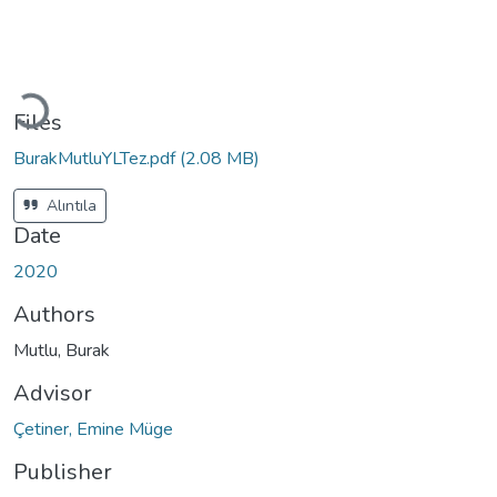
Loading...
Files
BurakMutluYLTez.pdf
(2.08 MB)
Alıntıla
Date
2020
Authors
Mutlu, Burak
Advisor
Çetiner, Emine Müge
Publisher