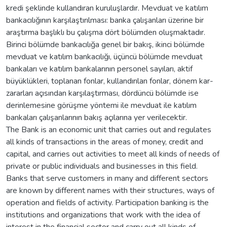
kredi şeklinde kullandıran kuruluşlardır. Mevduat ve katılım
bankacılığının karşılaştırılması: banka çalışanları üzerine bir
araştırma başlıklı bu çalışma dört bölümden oluşmaktadır.
Birinci bölümde bankacılığa genel bir bakış, ikinci bölümde
mevduat ve katılım bankacılığı, üçüncü bölümde mevduat
bankaları ve katılım bankalarının personel sayıları, aktif
büyüklükleri, toplanan fonlar, kullandırılan fonlar, dönem kar-
zararları açısından karşılaştırması, dördüncü bölümde ise
derinlemesine görüşme yöntemi ile mevduat ile katılım
bankaları çalışanlarının bakış açılarına yer verilecektir.
The Bank is an economic unit that carries out and regulates
all kinds of transactions in the areas of money, credit and
capital, and carries out activities to meet all kinds of needs of
private or public individuals and businesses in this field.
Banks that serve customers in many and different sectors
are known by different names with their structures, ways of
operation and fields of activity. Participation banking is the
institutions and organizations that work with the idea of
interest in the financial sector and carry out all kinds of