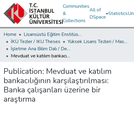
Communities
All of
&
Statistics
Un
DSpace
Collections
Home
Lisansüstü Eğitim Enstitüsü / Postgraduate Education Institute
İKÜ Tezler / IKU Theses
Yüksek Lisans Tezleri / Master's Theses
İşletme Ana Bilim Dalı / Department of Business Administration
Mevduat ve katılım bankacılığının karşılaştırılması: Banka çalışanları üzerine bir araştırma
Publication:
Mevduat ve katılım
bankacılığının karşılaştırılması:
Banka çalışanları üzerine bir
araştırma