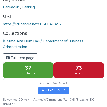
Bankacılık
,
Banking
URI
https://hdl.handle.net/11413/6492
Collections
İşletme Ana Bilim Dalı / Department of Business
Administration
Full item page
37
73
Görüntülenme
İndirme
GOOGLE SCHOLAR
Scholar'da Ara ↗
Bu yayında DOI yok — Altmetric/Dimensions/PlumX/BIP! rozetleri DOI
gerektirir.