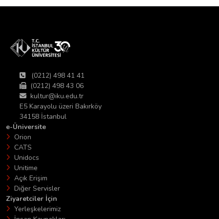
(0212) 498 41 41
(0212) 498 43 06
kultur@iku.edu.tr
E5 Karayolu üzeri Bakırköy
34158 İstanbul
e-Üniversite
Orion
CATS
Unidocs
Unitime
Açık Erişim
Diğer Servisler
Ziyaretciler İçin
Yerleşkelerimiz