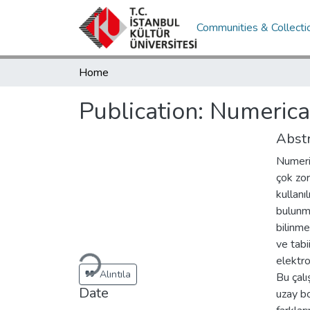
Communities & Collecti
Home
Publication:
Numerical
Abstr
Numeri
çok zo
kullanı
bulunma
bilinm
ve tabi
elektro
Loading...
Alıntıla
Bu çalı
Date
uzay b