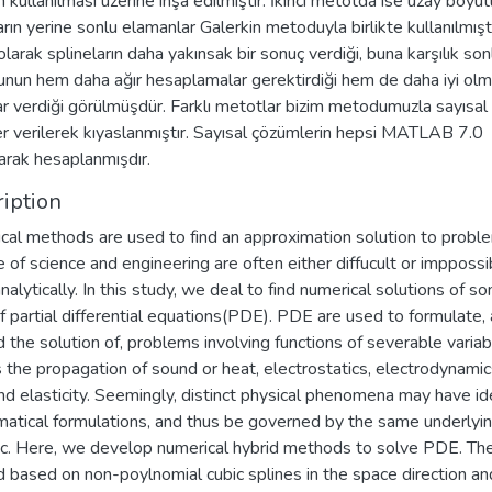
ın kullanılması üzerine inşa edilmiştir. İkinci metotda ise uzay boyu
arın yerine sonlu elamanlar Galerkin metoduyla birlikte kullanılmıştı
larak splineların daha yakınsak bir sonuç verdiği, buna karşılık son
nun hem daha ağır hesaplamalar gerektirdiği hem de daha iyi ol
r verdiği görülmüşdür. Farklı metotlar bizim metodumuzla sayısal
r verilerek kıyaslanmıştır. Sayısal çözümlerin hepsi MATLAB 7.0
larak hesaplanmışdır.
iption
cal methods are used to find an approximation solution to proble
e of science and engineering are often either diffucult or imppossi
nalytically. In this study, we deal to find numerical solutions of s
f partial differential equations(PDE). PDE are used to formulate,
d the solution of, problems involving functions of severable variab
 the propagation of sound or heat, electrostatics, electrodynamics
nd elasticity. Seemingly, distinct physical phenomena may have id
atical formulations, and thus be governed by the same underlyi
c. Here, we develop numerical hybrid methods to solve PDE. The 
based on non-poylnomial cubic splines in the space direction and