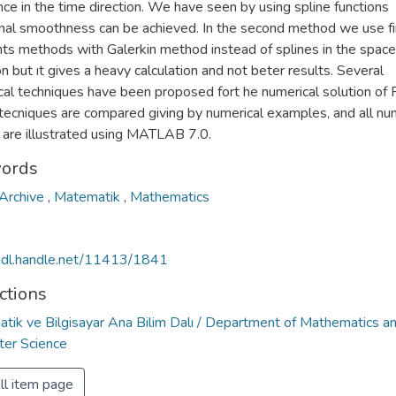
nce in the time direction. We have seen by using spline functions
onal smoothness can be achieved. In the second method we use fi
ts methods with Galerkin method instead of splines in the space
on but ıt gives a heavy calculation and not beter results. Several
cal techniques have been proposed fort he numerical solution of
tecniques are compared giving by numerical examples, and all nu
s are illustrated using MATLAB 7.0.
ords
Archive
,
Matematik
,
Mathematics
/hdl.handle.net/11413/1841
ctions
tik ve Bilgisayar Ana Bilim Dalı / Department of Mathematics a
er Science
ll item page