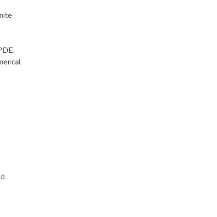
nite
 PDE.
merical
nd