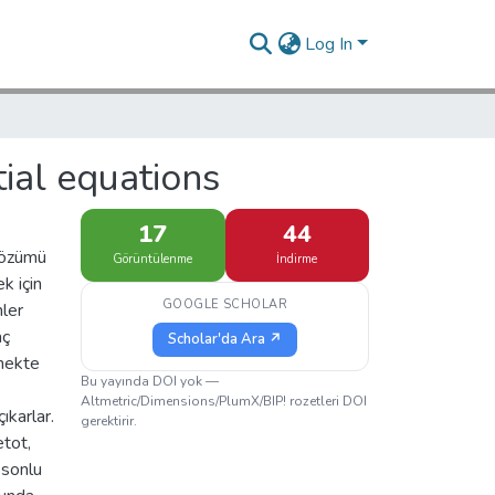
Log In
tial equations
17
44
çözümü
Görüntülenme
İndirme
k için
GOOGLE SCHOLAR
mler
aç
Scholar'da Ara ↗
tmekte
Bu yayında DOI yok —
Altmetric/Dimensions/PlumX/BIP! rozetleri DOI
ıkarlar.
gerektirir.
etot,
 sonlu