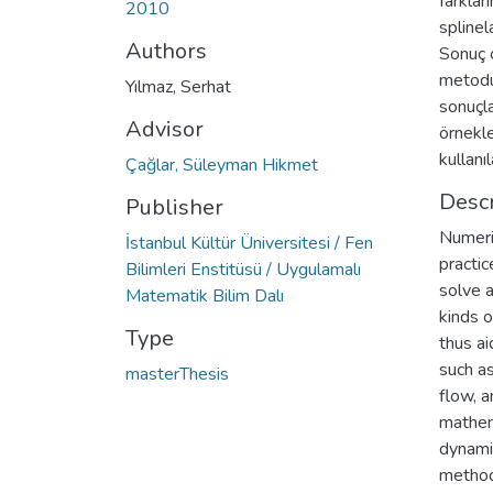
farklar
2010
splinel
Authors
Sonuç o
metodu
Yılmaz, Serhat
sonuçla
Advisor
örnekle
kullanı
Çağlar, Süleyman Hikmet
Descr
Publisher
Numeri
İstanbul Kültür Üniversitesi / Fen
practic
Bilimleri Enstitüsü / Uygulamalı
solve a
Matematik Bilim Dalı
kinds o
Type
thus ai
such as
masterThesis
flow, a
mathem
dynami
method 