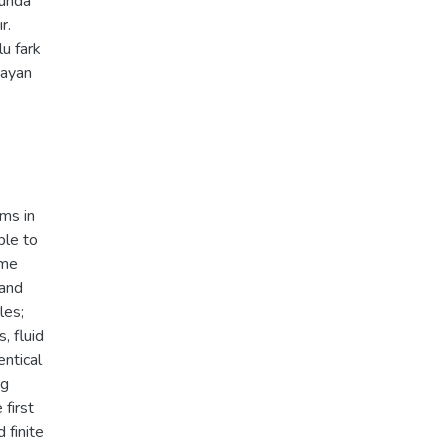
tunda
r.
lu fark
mayan
ms in
ble to
ome
 and
les;
, fluid
entical
ng
first
 finite