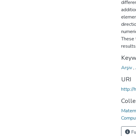
differe
additi
elemen
directi
numeri
These 
result
Keyw
Arşiv
,
URI
http:/
Colle
Matema
Comput
Fu