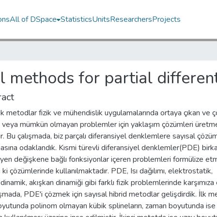
ons
All of DSpace
Statistics
Units
Researchers
Projects
 methods for partial differen
act
k metodlar fizik ve mühendislik uygulamalarında ortaya çıkan ve 
r veya mümkün olmayan problemler için yaklaşım çözümleri üretme
lır. Bu çalışmada, biz parçalı diferansiyel denklemlere sayısal çözü
sına odaklandık. Kısmi türevli diferansiyel denklemler(PDE) birk
eyen değişkene bağlı fonksiyonlar içeren problemleri formülize e
i ki çözümlerinde kullanılmaktadır. PDE, Isı dağılımı, elektrostatik,
dinamik, akışkan dinamiği gibi farklı fizik problemlerinde karşımıza ç
şmada, PDE'i çözmek için sayısal hibrid metodlar gelişdirdik. İlk m
oyutunda polinom olmayan kübik splineların, zaman boyutunda ise