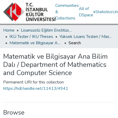
Communities
All of
&
Statistics
Un
DSpace
Collections
Home
Lisansüstü Eğitim Enstitüsü / Postgraduate Education Institute
İKÜ Tezler / IKU Theses
Yüksek Lisans Tezleri / Master's Theses
Matematik ve Bilgisayar Ana Bilim Dalı / Department of Mathematics and Computer Science
Search
Matematik ve Bilgisayar Ana Bilim
Dalı / Department of Mathematics
and Computer Science
Permanent URI for this collection
https://hdl.handle.net/11413/4941
Browse