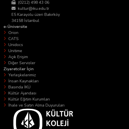
(0212) 498 43 06
kultur@iku.edu.tr
E5 Karayolu üzeri Bakırköy
34158 İstanbul
e-Üniversite
Orion
CATS
Unidocs
Unitime
Açık Erişim
Diğer Servisler
Ziyaretciler İçin
Yerleşkelerimiz
İnsan Kaynakları
Basında İKÜ
Kültür Ajandası
Kültür Eğitim Kurumları
İhale ve Satın Alma Duyuruları