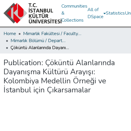
Communities
All of
&
Statistics
Un
DSpace
Collections
Home
Mimarlık Fakültesi / Faculty of Architecture
Mimarlık Bölümü / Department of Architecture
Çöküntü Alanlarında Dayanışma Kültürü Arayışı: Kolombiya Medellin Örneği ve İstanbul için Çıkarsamalar
Publication:
Çöküntü Alanlarında
Dayanışma Kültürü Arayışı:
Kolombiya Medellin Örneği ve
İstanbul için Çıkarsamalar