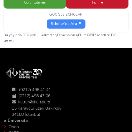
Görüntülenme
İndirme
GOOGLE SCHOLAR
Scholar'da Ara ↗
Bu yayında DOI yok — Altmetric/Dimensions/PlumX/BIP! rozetleri DOI
gerektirir.
(0212) 498 41 41
(0212) 498 43 06
kultur@iku.edu.tr
E5 Karayolu üzeri Bakırköy
34158 İstanbul
e-Üniversite
Orion