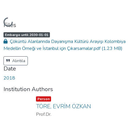
Loading...
Files
A
,
Embargo until 2030-01-01
c
Çöküntü Alanlarında Dayanışma Kültürü Arayışı Kolombiya
c
e
Medellin Örneği ve İstanbul için Çıkarsamalar.pdf
(1.23 MB)
s
s
s
t
Alıntıla
a
t
Date
u
s
:
2018
Institution Authors
Item type:
,
Person
TÖRE, EVRİM ÖZKAN
Prof.Dr.