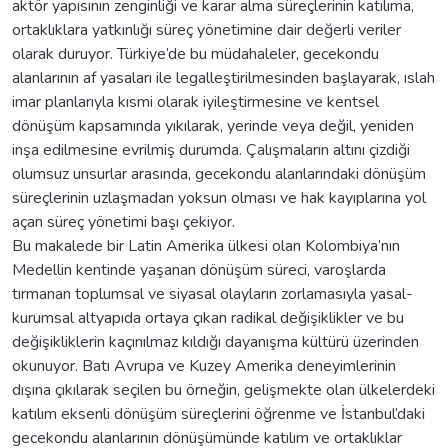
aktör yapısının zenginliği ve karar alma süreçlerinin katılıma,
ortaklıklara yatkınlığı süreç yönetimine dair değerli veriler
olarak duruyor. Türkiye’de bu müdahaleler, gecekondu
alanlarının af yasaları ile legalleştirilmesinden başlayarak, ıslah
imar planlarıyla kısmi olarak iyileştirmesine ve kentsel
dönüşüm kapsamında yıkılarak, yerinde veya değil, yeniden
inşa edilmesine evrilmiş durumda. Çalışmaların altını çizdiği
olumsuz unsurlar arasında, gecekondu alanlarındaki dönüşüm
süreçlerinin uzlaşmadan yoksun olması ve hak kayıplarına yol
açan süreç yönetimi başı çekiyor.
Bu makalede bir Latin Amerika ülkesi olan Kolombiya’nın
Medellin kentinde yaşanan dönüşüm süreci, varoşlarda
tırmanan toplumsal ve siyasal olayların zorlamasıyla yasal-
kurumsal altyapıda ortaya çıkan radikal değişiklikler ve bu
değişikliklerin kaçınılmaz kıldığı dayanışma kültürü üzerinden
okunuyor. Batı Avrupa ve Kuzey Amerika deneyimlerinin
dışına çıkılarak seçilen bu örneğin, gelişmekte olan ülkelerdeki
katılım eksenli dönüşüm süreçlerini öğrenme ve İstanbul’daki
gecekondu alanlarının dönüşümünde katılım ve ortaklıklar