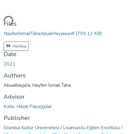
oading...
Files
NayfenİsmailTahaAbualHayjaa.pdf
(799.11 KB)
Alıntıla
Date
2021
Authors
Abualhayja'a, Nayfen İsmail Taha
Advisor
Kutlu, Hazal Papuççular
Publisher
İstanbul Kültür Üniversitesi / Lisansüstü Eğitim Enstitüsü /