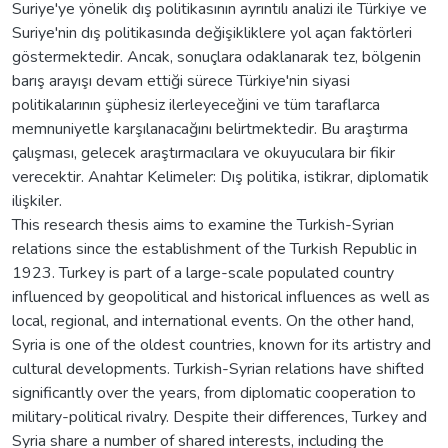
Suriye'ye yönelik dış politikasının ayrıntılı analizi ile Türkiye ve
Suriye'nin dış politikasında değişikliklere yol açan faktörleri
göstermektedir. Ancak, sonuçlara odaklanarak tez, bölgenin
barış arayışı devam ettiği sürece Türkiye'nin siyasi
politikalarının şüphesiz ilerleyeceğini ve tüm taraflarca
memnuniyetle karşılanacağını belirtmektedir. Bu araştırma
çalışması, gelecek araştırmacılara ve okuyuculara bir fikir
verecektir. Anahtar Kelimeler: Dış politika, istikrar, diplomatik
ilişkiler.
This research thesis aims to examine the Turkish-Syrian
relations since the establishment of the Turkish Republic in
1923. Turkey is part of a large-scale populated country
influenced by geopolitical and historical influences as well as
local, regional, and international events. On the other hand,
Syria is one of the oldest countries, known for its artistry and
cultural developments. Turkish-Syrian relations have shifted
significantly over the years, from diplomatic cooperation to
military-political rivalry. Despite their differences, Turkey and
Syria share a number of shared interests, including the