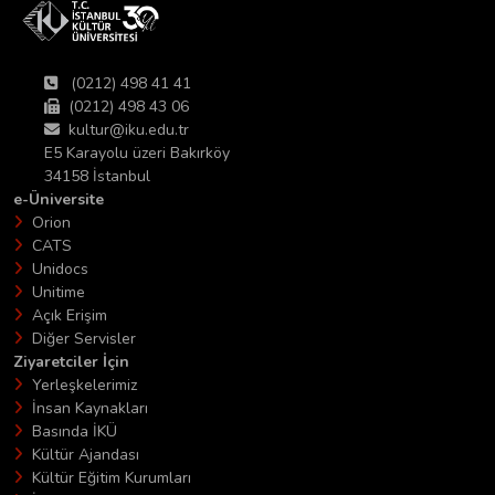
(0212) 498 41 41
(0212) 498 43 06
kultur@iku.edu.tr
E5 Karayolu üzeri Bakırköy
34158 İstanbul
e-Üniversite
Orion
CATS
Unidocs
Unitime
Açık Erişim
Diğer Servisler
Ziyaretciler İçin
Yerleşkelerimiz
İnsan Kaynakları
Basında İKÜ
Kültür Ajandası
Kültür Eğitim Kurumları