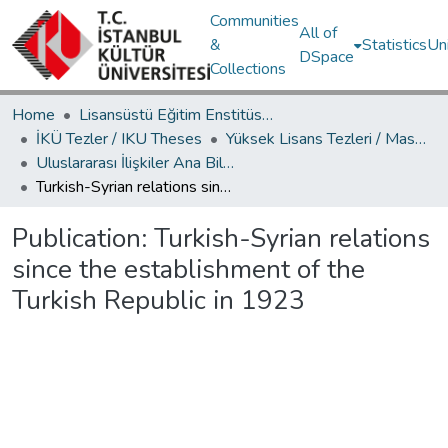
Communities
All of
&
Statistics
Un
DSpace
Collections
Home
Lisansüstü Eğitim Enstitüsü / Postgraduate Education Institute
İKÜ Tezler / IKU Theses
Yüksek Lisans Tezleri / Master's Theses
Uluslararası İlişkiler Ana Bilim Dalı / Department of International Relations
Turkish-Syrian relations since the establishment of the Turkish Republic in 1923
Publication:
Turkish-Syrian relations
since the establishment of the
Turkish Republic in 1923