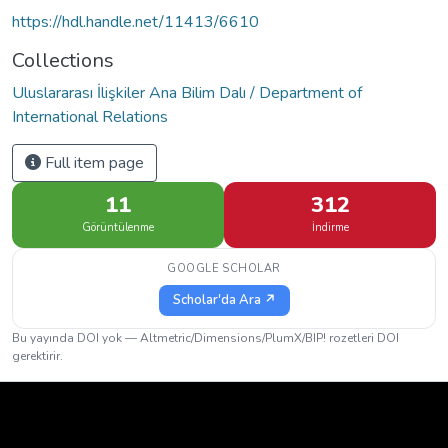
https://hdl.handle.net/11413/6610
Collections
Uluslararası İlişkiler Ana Bilim Dalı / Department of
International Relations
Full item page
11
312
Görüntülenme
İndirme
GOOGLE SCHOLAR
Scholar'da Ara ↗
Bu yayında DOI yok — Altmetric/Dimensions/PlumX/BIP! rozetleri DOI
gerektirir.