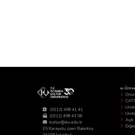
e-Ünive
Orio
CAT
Unid
(0212) 498 41 41
Unit
(0212) 498 43 06
Açık 
kultur@iku.edu.tr
Diğer
E5 Karayolu üzeri Bakırköy
34158 İstanbul