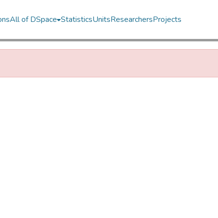
ons
All of DSpace
Statistics
Units
Researchers
Projects