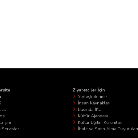
rsite
Ziyaretciler İçin
n
Yerleşkelerimiz
S
İnsan Kaynakları
ocs
Basında İKÜ
ime
Kültür Ajandası
Erişim
Kültür Eğitim Kurumları
 Servisler
İhale ve Satın Alma Duyuruları