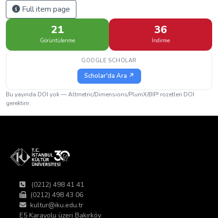
Full item page
21
36
Görüntülenme
İndirme
GOOGLE SCHOLAR
Scholar'da Ara ↗
Bu yayında DOI yok — Altmetric/Dimensions/PlumX/BIP! rozetleri DOI
gerektirir.
(0212) 498 41 41
(0212) 498 43 06
kultur@iku.edu.tr
E5 Karayolu üzeri Bakırköy