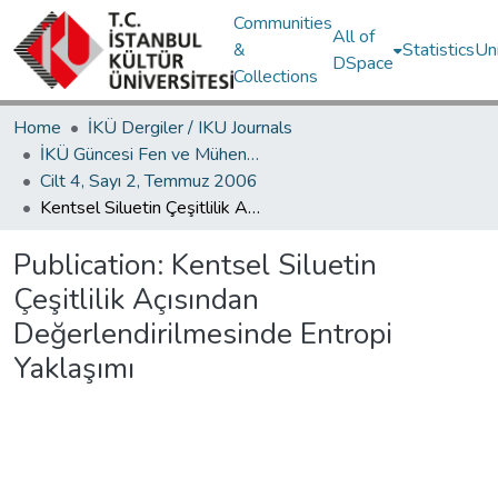
Communities
All of
&
Statistics
Un
DSpace
Collections
Home
İKÜ Dergiler / IKU Journals
İKÜ Güncesi Fen ve Mühendislik Bilimleri / Journal of İstanbul Kültür University Science and Engineering
Cilt 4, Sayı 2, Temmuz 2006
Kentsel Siluetin Çeşitlilik Açısından Değerlendirilmesinde Entropi Yaklaşımı
Publication:
Kentsel Siluetin
Çeşitlilik Açısından
Değerlendirilmesinde Entropi
Yaklaşımı