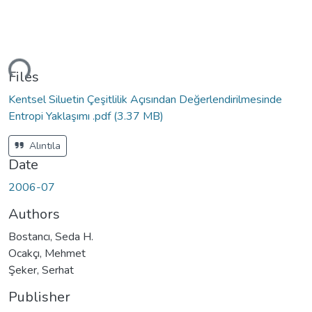
ding...
Files
Kentsel Siluetin Çeşitlilik Açısından Değerlendirilmesinde
Entropi Yaklaşımı .pdf
(3.37 MB)
Alıntıla
Date
2006-07
Authors
Bostancı, Seda H.
Ocakçı, Mehmet
Şeker, Serhat
Publisher