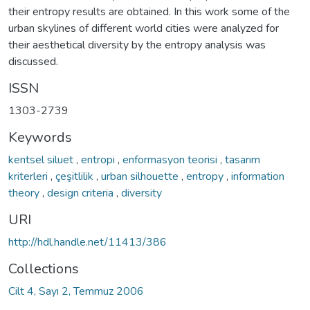
their entropy results are obtained. In this work some of the
urban skylines of different world cities were analyzed for
their aesthetical diversity by the entropy analysis was
discussed.
ISSN
1303-2739
Keywords
kentsel siluet
,
entropi
,
enformasyon teorisi
,
tasarım
kriterleri
,
çeşitlilik
,
urban silhouette
,
entropy
,
information
theory
,
design criteria
,
diversity
URI
http://hdl.handle.net/11413/386
Collections
Cilt 4, Sayı 2, Temmuz 2006