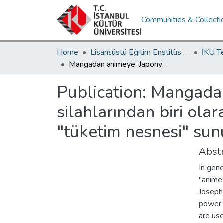
Communities & Collecti
Home
Lisansüstü Eğitim Enstitüsü / Postgraduate Education Institute
İKÜ T
Mangadan animeye: Japonya'nın "yumuşak güç" silahlarından biri olarak "Sen to Chihiro No Kamikakushi" filminde "tüketim nesnesi" sunumu: Otomobil örneği
Publication:
Mangadan
silahlarından biri ola
"tüketim nesnesi" su
Abstr
In gene
"anime
Joseph
power"
are use