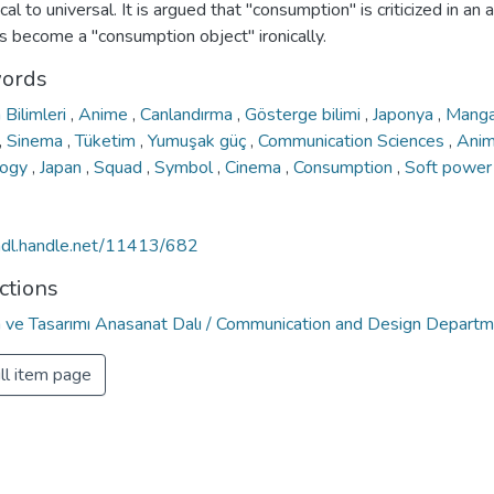
cal to universal. It is argued that "consumption" is criticized in an
s become a "consumption object" ironically.
ords
m Bilimleri
,
Anime
,
Canlandırma
,
Gösterge bilimi
,
Japonya
,
Mang
,
Sinema
,
Tüketim
,
Yumuşak güç
,
Communication Sciences
,
Anim
logy
,
Japan
,
Squad
,
Symbol
,
Cinema
,
Consumption
,
Soft power
/hdl.handle.net/11413/682
ctions
im ve Tasarımı Anasanat Dalı / Communication and Design Depart
ll item page