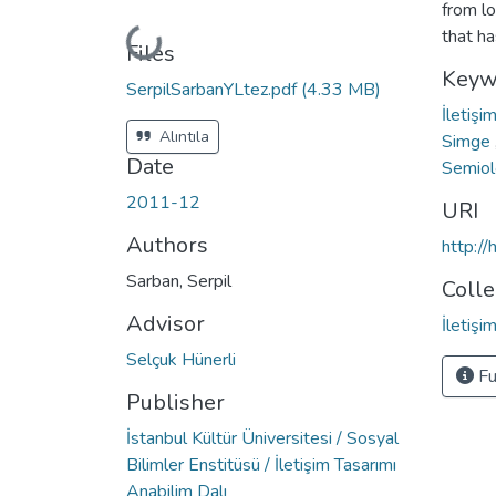
from lo
Loading...
that ha
Files
Keyw
SerpilSarbanYLtez.pdf
(4.33 MB)
İletişi
Alıntıla
Simge
Date
Semio
2011-12
URI
Authors
http:/
Sarban, Serpil
Colle
Advisor
İletiş
Selçuk Hünerli
Fu
Publisher
İstanbul Kültür Üniversitesi / Sosyal
Bilimler Enstitüsü / İletişim Tasarımı
Anabilim Dalı