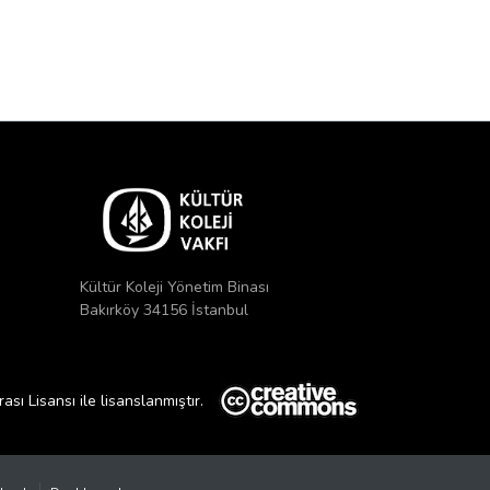
Kültür Koleji Yönetim Binası
Bakırköy 34156 İstanbul
ı Lisansı ile lisanslanmıştır.