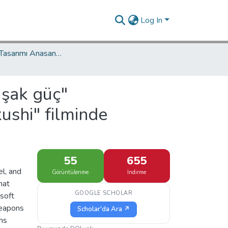
Log In
İletişim ve Tasarımı Anasanat Dalı / Communication and Design Department
şak güç"
kushi" filminde
55
655
el, and
Görüntülenme
İndirme
hat
GOOGLE SCHOLAR
soft
weapons
Scholar'da Ara ↗
rns