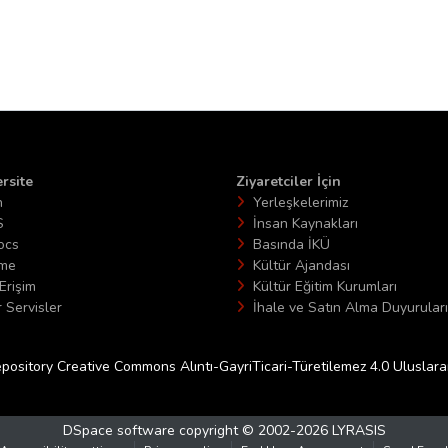
rsite
Ziyaretciler İçin
n
Yerleşkelerimiz
S
İnsan Kaynakları
ocs
Basında İKÜ
ime
Kültür Ajandası
Erişim
Kültür Eğitim Kurumları
 Servisler
İhale ve Satın Alma Duyuruları
epository Creative Commons Alıntı-GayriTicari-Türetilemez 4.0 Uluslararas
DSpace software
copyright © 2002-2026
LYRASIS