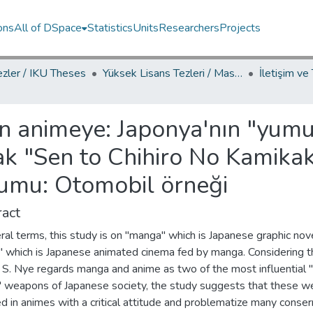
ons
All of DSpace
Statistics
Units
Researchers
Projects
ezler / IKU Theses
Yüksek Lisans Tezleri / Master's Theses
 animeye: Japonya'nın "yumu
rak "Sen to Chihiro No Kamika
numu: Otomobil örneği
act
ral terms, this study is on "manga" which is Japanese graphic nov
" which is Japanese animated cinema fed by manga. Considering t
 S. Nye regards manga and anime as two of the most influential "
 weapons of Japanese society, the study suggests that these 
d in animes with a critical attitude and problematize many conse