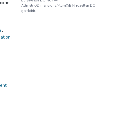
Bu yayında DOI yok —
 anime
Altmetric/Dimensions/PlumX/BIP! rozetleri DOI
gerektirir.
a
,
ation
,
ment