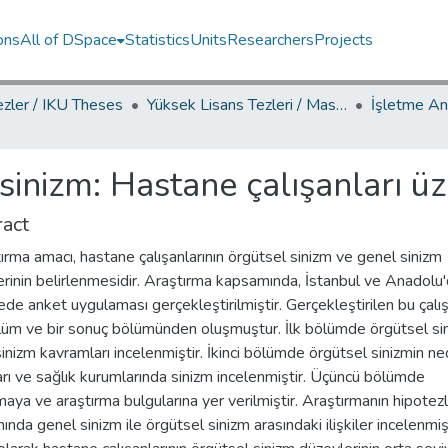
ons
All of DSpace
Statistics
Units
Researchers
Projects
ezler / IKU Theses
Yüksek Lisans Tezleri / Master's Theses
sinizm: Hastane çalışanları üz
act
ırma amacı, hastane çalışanlarının örgütsel sinizm ve genel sinizm
rinin belirlenmesidir. Araştırma kapsamında, İstanbul ve Anadolu'd
de anket uygulaması gerçekleştirilmiştir. Gerçekleştirilen bu çalı
lüm ve bir sonuç bölümünden oluşmuştur. İlk bölümde örgütsel si
inizm kavramları incelenmiştir. İkinci bölümde örgütsel sinizmin ne
rı ve sağlık kurumlarında sinizm incelenmiştir. Üçüncü bölümde
maya ve araştırma bulgularına yer verilmiştir. Araştırmanın hipotezl
nda genel sinizm ile örgütsel sinizm arasındaki ilişkiler incelenmişt