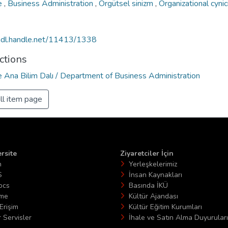
e
,
Business Administration
,
Örgütsel sinizm
,
Organizational cyni
/hdl.handle.net/11413/1338
ctions
e Ana Bilim Dalı / Department of Business Administration
ll item page
rsite
Ziyaretciler İçin
n
Yerleşkelerimiz
S
İnsan Kaynakları
ocs
Basında İKÜ
ime
Kültür Ajandası
Erişim
Kültür Eğitim Kurumları
 Servisler
İhale ve Satın Alma Duyuruları