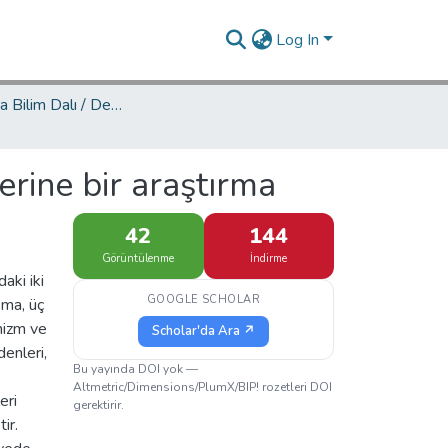
Log In
İşletme Ana Bilim Dalı / Department of Business Administration
erine bir araştırma
42
144
Görüntülenme
İndirme
aki iki
GOOGLE SCHOLAR
şma, üç
nizm ve
Scholar'da Ara ↗
denleri,
Bu yayında DOI yok —
Altmetric/Dimensions/PlumX/BIP! rozetleri DOI
eri
gerektirir.
ir.