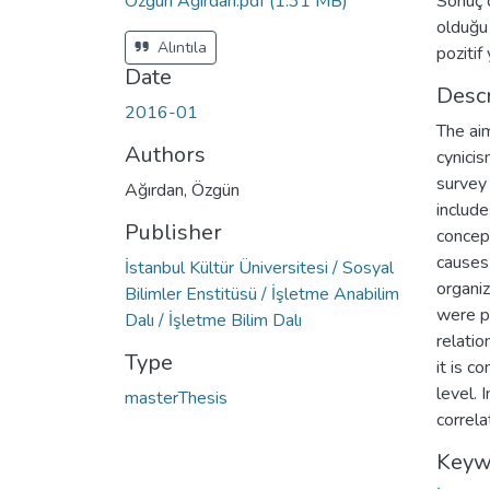
Özgün Ağırdan.pdf
(1.31 MB)
Sonuç o
olduğu 
Alıntıla
pozitif 
Date
Descr
2016-01
The aim
Authors
cynicis
survey 
Ağırdan, Özgün
include
Publisher
concept
causes 
İstanbul Kültür Üniversitesi / Sosyal
organiz
Bilimler Enstitüsü / İşletme Anabilim
were p
Dalı / İşletme Bilim Dalı
relatio
Type
it is c
level. 
masterThesis
correla
Keyw