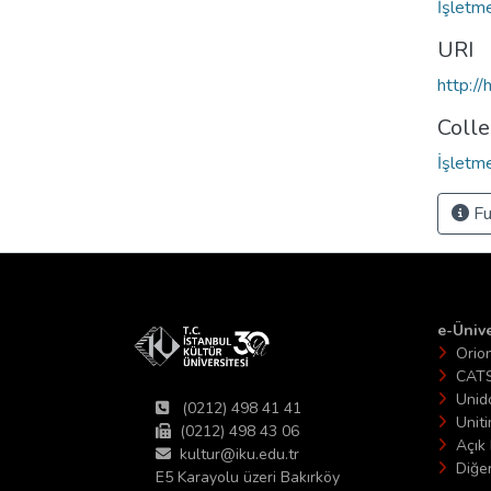
İşletm
URI
http:/
Colle
İşletm
Fu
e-Ünive
Orio
CAT
Unid
(0212) 498 41 41
Unit
(0212) 498 43 06
Açık 
kultur@iku.edu.tr
Diğer
E5 Karayolu üzeri Bakırköy