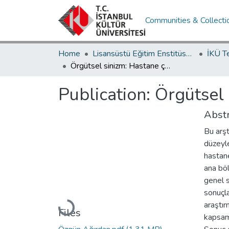
Communities & Collecti
Home
Lisansüstü Eğitim Enstitüsü / Postgraduate Education Institute
İKÜ T
Örgütsel sinizm: Hastane çalışanları üzerine bir araştırma
Publication:
Örgütsel 
Abstr
Bu arşt
düzeyle
hastane
ana bö
genel s
sonuçla
araştır
Loading...
Files
kapsamı