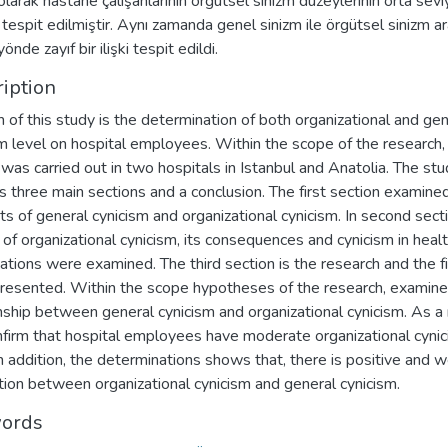
larak hastane çalışanlarının örgütsel sinizm düzeylerinin orta sev
tespit edilmiştir. Aynı zamanda genel sinizm ile örgütsel sinizm a
yönde zayıf bir ilişki tespit edildi.
iption
 of this study is the determination of both organizational and gen
m level on hospital employees. Within the scope of the research,
was carried out in two hospitals in Istanbul and Anatolia. The st
s three main sections and a conclusion. The first section examine
s of general cynicism and organizational cynicism. In second secti
of organizational cynicism, its consequences and cynicism in heal
ations were examined. The third section is the research and the f
resented. Within the scope hypotheses of the research, examine
nship between general cynicism and organizational cynicism. As a 
onfirm that hospital employees have moderate organizational cyni
In addition, the determinations shows that, there is positive and 
tion between organizational cynicism and general cynicism.
ords