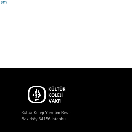
cism
Kültür Koleji Yönetim Binası
Bakırköy 34156 İstanbul