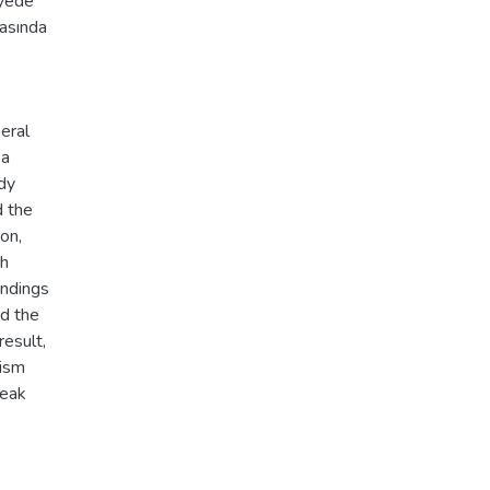
iyede
rasında
eral
 a
udy
d the
on,
th
indings
d the
result,
cism
weak