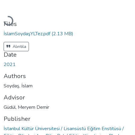
Loading...
Files
İslamSoydaşYLTez.pdf
(2.13 MB)
Alıntıla
Date
2021
Authors
Soydaş, İslam
Advisor
Güdül, Meryem Demir
Publisher
İstanbul Kültür Üniversitesi / Lisansüstü Eğitim Enstitüsü /