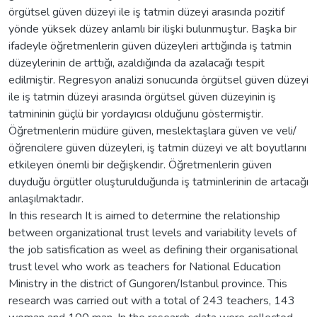
örgütsel güven düzeyi ile iş tatmin düzeyi arasında pozitif
yönde yüksek düzey anlamlı bir ilişki bulunmuştur. Başka bir
ifadeyle öğretmenlerin güven düzeyleri arttığında iş tatmin
düzeylerinin de arttığı, azaldığında da azalacağı tespit
edilmiştir. Regresyon analizi sonucunda örgütsel güven düzeyi
ile iş tatmin düzeyi arasında örgütsel güven düzeyinin iş
tatmininin güçlü bir yordayıcısı olduğunu göstermiştir.
Öğretmenlerin müdüre güven, meslektaşlara güven ve veli/
öğrencilere güven düzeyleri, iş tatmin düzeyi ve alt boyutlarını
etkileyen önemli bir değişkendir. Öğretmenlerin güven
duyduğu örgütler oluşturulduğunda iş tatminlerinin de artacağı
anlaşılmaktadır.
In this research It is aimed to determine the relationship
between organizational trust levels and variability levels of
the job satisfication as weel as defining their organisational
trust level who work as teachers for National Education
Ministry in the district of Gungoren/Istanbul province. This
research was carried out with a total of 243 teachers, 143