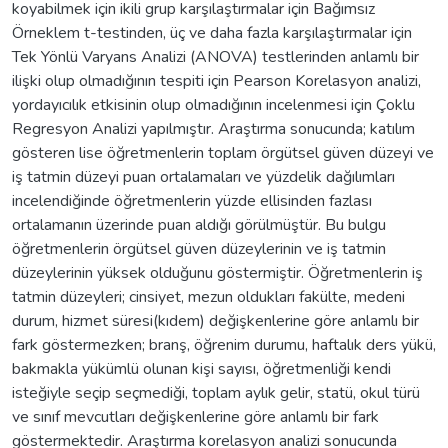
koyabilmek için ikili grup karşılaştırmalar için Bağımsız
Örneklem t-testinden, üç ve daha fazla karşılaştırmalar için
Tek Yönlü Varyans Analizi (ANOVA) testlerinden anlamlı bir
ilişki olup olmadığının tespiti için Pearson Korelasyon analizi,
yordayıcılık etkisinin olup olmadığının incelenmesi için Çoklu
Regresyon Analizi yapılmıştır. Araştırma sonucunda; katılım
gösteren lise öğretmenlerin toplam örgütsel güven düzeyi ve
iş tatmin düzeyi puan ortalamaları ve yüzdelik dağılımları
incelendiğinde öğretmenlerin yüzde ellisinden fazlası
ortalamanın üzerinde puan aldığı görülmüştür. Bu bulgu
öğretmenlerin örgütsel güven düzeylerinin ve iş tatmin
düzeylerinin yüksek olduğunu göstermiştir. Öğretmenlerin iş
tatmin düzeyleri; cinsiyet, mezun oldukları fakülte, medeni
durum, hizmet süresi(kıdem) değişkenlerine göre anlamlı bir
fark göstermezken; branş, öğrenim durumu, haftalık ders yükü,
bakmakla yükümlü olunan kişi sayısı, öğretmenliği kendi
isteğiyle seçip seçmediği, toplam aylık gelir, statü, okul türü
ve sınıf mevcutları değişkenlerine göre anlamlı bir fark
göstermektedir. Araştırma korelasyon analizi sonucunda