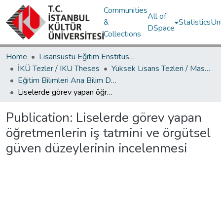
Communities
All of
&
Statistics
Un
DSpace
Collections
Home
Lisansüstü Eğitim Enstitüsü / Postgraduate Education Institute
İKÜ Tezler / IKU Theses
Yüksek Lisans Tezleri / Master's Theses
Eğitim Bilimleri Ana Bilim Dalı / Department of Educational Sciences
Liselerde görev yapan öğretmenlerin iş tatmini ve örgütsel güven düzeylerinin incelenmesi
Publication:
Liselerde görev yapan
öğretmenlerin iş tatmini ve örgütsel
güven düzeylerinin incelenmesi