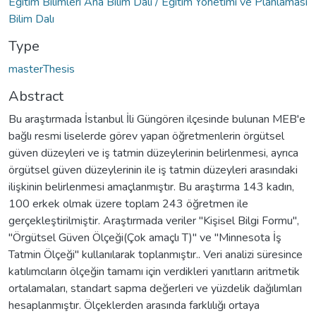
Eğitim Bilimleri Ana Bilim Dalı / Eğitim Yönetimi ve Planlaması
Bilim Dalı
Type
masterThesis
Abstract
Bu araştırmada İstanbul İli Güngören ilçesinde bulunan MEB'e
bağlı resmi liselerde görev yapan öğretmenlerin örgütsel
güven düzeyleri ve iş tatmin düzeylerinin belirlenmesi, ayrıca
örgütsel güven düzeylerinin ile iş tatmin düzeyleri arasındaki
ilişkinin belirlenmesi amaçlanmıştır. Bu araştırma 143 kadın,
100 erkek olmak üzere toplam 243 öğretmen ile
gerçekleştirilmiştir. Araştırmada veriler "Kişisel Bilgi Formu",
"Örgütsel Güven Ölçeği(Çok amaçlı T)" ve "Minnesota İş
Tatmin Ölçeği" kullanılarak toplanmıştır.. Veri analizi süresince
katılımcıların ölçeğin tamamı için verdikleri yanıtların aritmetik
ortalamaları, standart sapma değerleri ve yüzdelik dağılımları
hesaplanmıştır. Ölçeklerden arasında farklılığı ortaya