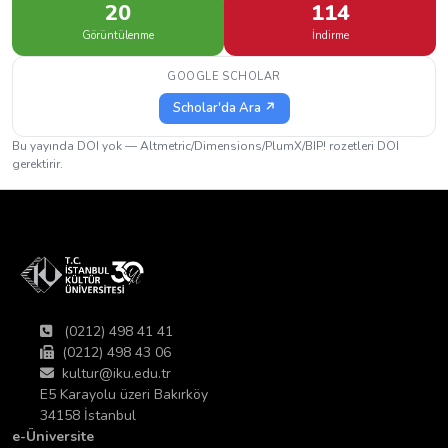
20
114
Görüntülenme
İndirme
GOOGLE SCHOLAR
Scholar'da Ara ↗
Bu yayında DOI yok — Altmetric/Dimensions/PlumX/BIP! rozetleri DOI
gerektirir.
(0212) 498 41 41
(0212) 498 43 06
kultur@iku.edu.tr
E5 Karayolu üzeri Bakırköy
34158 İstanbul
e-Üniversite