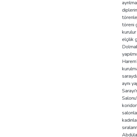
ayrılma
dipleri
törenl
töreni 
kurulur
elçilik
Dolmaba
yapılmı
Harem?i
kurulma
sarayda
aynı ya
Sarayı
Salonu'
koridor
salonla
kadınla
sıralan
Abdülaz