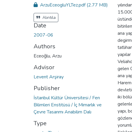
ArzuEceogluYLTez.pdf
(2.77 MB)
yılında
15.000 
Alıntıla
üstünde
Date
bitiri
ana yap
2007-06
degirm
Authors
tatlıha
yapıla
Eceoğlu, Arzu
Veliah
Advisor
gelen 
ana ya
Levent Arşiray
Harem-
Publisher
devleti
iki böl
İstanbul Kültür Üniversitesi / Fen
gelenle
Bilimleri Enstitüsü / İç Mimarlık ve
yapı, b
Çevre Tasarımı Anabilim Dalı
gözlene
Type
yoruml