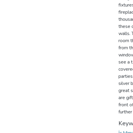
fixture
firepla
thousan
these 
walls. 
room t
from t
windows
see a t
covered
parties
silver
great s
are gif
front o
further
Keyw