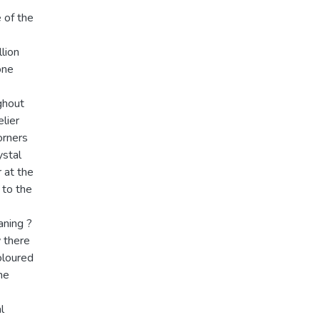
 of the
lion
one
ghout
elier
corners
ystal
 at the
 to the
aning ?
w there
oloured
he
l