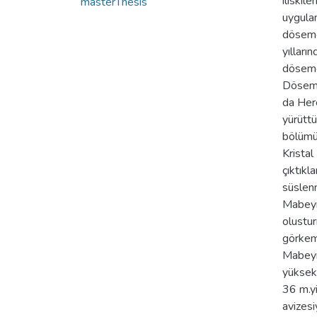
iliskil
masterThesis
uygulan
dösemel
yılları
döseme 
Dösemel
da Here
yürütt
bölümüd
Kristal
çıktıkl
süslenm
Mabeyn'
olustur
görkeml
Mabeyn
yüksek 
36 m.yi
avizesi