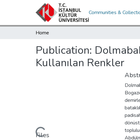
Communities & Collecti
Home
Publication:
Dolmabah
Kullanılan Renkler
Abstr
Dolmab
Bogaziç
demirle
bataklı
padisah
dönüstü
toplulu
Loading...
Files
Abdülm