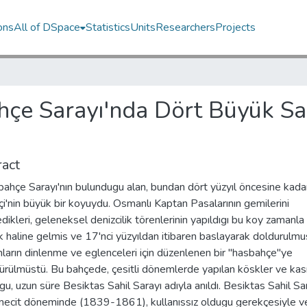
ons
All of DSpace
Statistics
Units
Researchers
Projects
çe Sarayı'nda Dört Büyük Sa
act
ahçe Sarayı'nın bulundugu alan, bundan dört yüzyıl öncesine kada
i'nin büyük bir koyuydu. Osmanlı Kaptan Pasalarının gemilerini
dikleri, geleneksel denizcilik törenlerinin yapıldıgı bu koy zamanla
k haline gelmis ve 17'nci yüzyıldan itibaren baslayarak doldurulmu
ların dinlenme ve eglenceleri için düzenlenen bir "hasbahçe"ye
rülmüstü. Bu bahçede, çesitli dönemlerde yapılan köskler ve kası
gu, uzun süre Besiktas Sahil Sarayı adıyla anıldı. Besiktas Sahil Sar
ecit döneminde (1839-1861), kullanıssız oldugu gerekçesiyle 