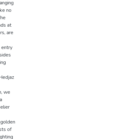
hanging
ike no
The
nds at
rs, are
 entry
sides
ing
 Hedjaz
n, we
a
elier
d golden
sts of
ighting