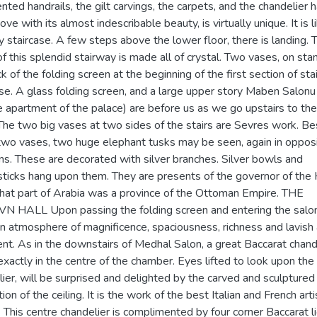
ted handrails, the gilt carvings, the carpets, and the chandelier 
ove with its almost indescribable beauty, is virtually unique. It is l
y staircase. A few steps above the lower floor, there is landing. 
 of this splendid stairway is made all of crystal. Two vases, on sta
k of the folding screen at the beginning of the first section of stai
se. A glass folding screen, and a large upper story Maben Salonu
e apartment of the palace) are before us as we go upstairs to the
The two big vases at two sides of the stairs are Sevres work. Be
two vases, two huge elephant tusks may be seen, again in oppos
ns. These are decorated with silver branches. Silver bowls and
sticks hang upon them. They are presents of the governor of the
hat part of Arabia was a province of the Ottoman Empire. THE
 HALL Upon passing the folding screen and entering the salo
n atmosphere of magnificence, spaciousness, richness and lavish 
nt. As in the downstairs of Medhal Salon, a great Baccarat chand
xactly in the centre of the chamber. Eyes lifted to look upon the
ier, will be surprised and delighted by the carved and sculpture
ion of the ceiling. It is the work of the best Italian and French arti
. This centre chandelier is complimented by four corner Baccarat l