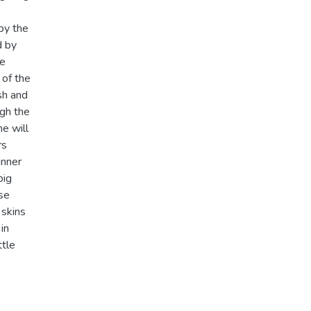
by the
d by
he
 of the
sh and
ugh the
e will
rs
inner
big
se
 skins
in
ttle