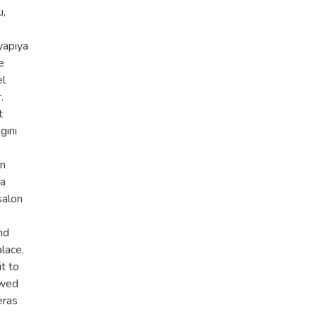
ı,
yapıya
e
el
.
t
gını
ın
da
salon
nd
lace.
it to
owed
eras