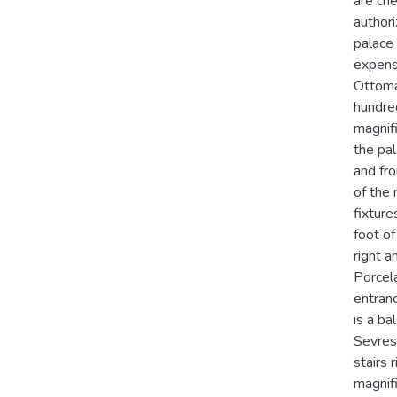
are che
authori
palace
expens
Ottoman
hundred
magnifi
the pal
and fro
of the 
fixture
foot of
right a
Porcela
entranc
is a ba
Sevres
stairs 
magnifi