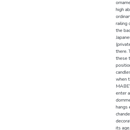
ornamen
high ab
ordinar
railing
the bac
Japane
(privat
there. 
these 
positio
candle
when t
MABEVN
enter a
dornme
hangs e
chandel
decorat
its age