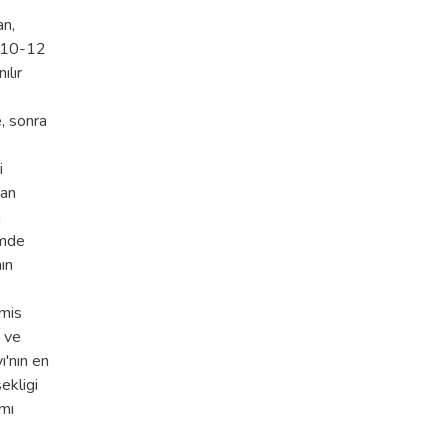
an,
1910-12
ılır
, sonra
i
yan
a
imde
ın
lmis
 ve
'nın en
ekligi
ımı