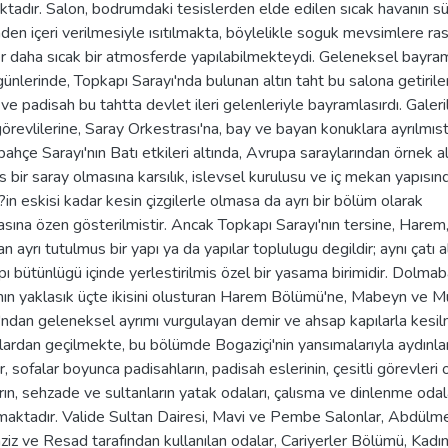
ktadır. Salon, bodrumdaki tesislerden elde edilen sıcak havanın s
nden içeri verilmesiyle ısıtılmakta, böylelikle soguk mevsimlere ra
er daha sıcak bir atmosferde yapılabilmekteydi. Geleneksel bayr
günlerinde, Topkapı Sarayı'nda bulunan altın taht bu salona getiril
 ve padisah bu tahtta devlet ileri gelenleriyle bayramlasırdı. Galeri
 görevlilerine, Saray Orkestrası'na, bay ve bayan konuklara ayrılmıst
hçe Sarayı'nın Batı etkileri altında, Avrupa saraylarından örnek a
s bir saray olmasına karsılık, islevsel kurulusu ve iç mekan yapısın
n eskisi kadar kesin çizgilerle olmasa da ayrı bir bölüm olarak
sına özen gösterilmistir. Ancak Topkapı Sarayı'nın tersine, Harem,
n ayrı tutulmus bir yapı ya da yapılar toplulugu degildir; aynı çatı a
pı bütünlügü içinde yerlestirilmis özel bir yasama birimidir. Dolma
'nın yaklasık üçte ikisini olusturan Harem Bölümü'ne, Mabeyn ve 
ndan geleneksel ayrımı vurgulayan demir ve ahsap kapılarla kesil
lardan geçilmekte, bu bölümde Bogaziçi'nin yansımalarıyla aydınl
r, sofalar boyunca padisahların, padisah eslerinin, çesitli görevleri 
rın, sehzade ve sultanların yatak odaları, çalısma ve dinlenme odal
maktadır. Valide Sultan Dairesi, Mavi ve Pembe Salonlar, Abdülme
iz ve Resad tarafından kullanılan odalar, Cariyerler Bölümü, Kadı