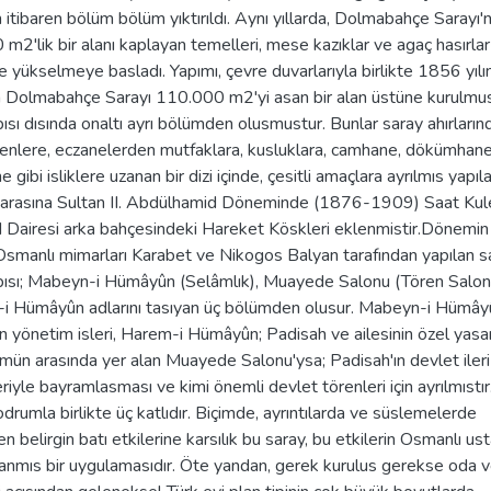
n itibaren bölüm bölüm yıktırıldı. Aynı yıllarda, Dolmabahçe Sarayı'n
m2'lik bir alanı kaplayan temelleri, mese kazıklar ve agaç hasırlar
 yükselmeye basladı. Yapımı, çevre duvarlarıyla birlikte 1856 yılı
len Dolmabahçe Sarayı 110.000 m2'yi asan bir alan üstüne kurulmu
ısı dısında onaltı ayrı bölümden olusmustur. Bunlar saray ahırların
enlere, eczanelerden mutfaklara, kusluklara, camhane, dökümhane
ne gibi isliklere uzanan bir dizi içinde, çesitli amaçlara ayrılmıs yapıla
r arasına Sultan II. Abdülhamid Döneminde (1876-1909) Saat Kul
d Dairesi arka bahçesindeki Hareket Köskleri eklenmistir.Dönemi
Osmanlı mimarları Karabet ve Nikogos Balyan tarafından yapılan s
pısı; Mabeyn-i Hümâyûn (Selâmlık), Muayede Salonu (Tören Salon
i Hümâyûn adlarını tasıyan üç bölümden olusur. Mabeyn-i Hümây
n yönetim isleri, Harem-i Hümâyûn; Padisah ve ailesinin özel yasa
ümün arasında yer alan Muayede Salonu'ysa; Padisah'ın devlet ileri
riyle bayramlasması ve kimi önemli devlet törenleri için ayrılmıstı
odrumla birlikte üç katlıdır. Biçimde, ayrıntılarda ve süslemelerde
n belirgin batı etkilerine karsılık bu saray, bu etkilerin Osmanlı us
anmıs bir uygulamasıdır. Öte yandan, gerek kurulus gerekse oda v