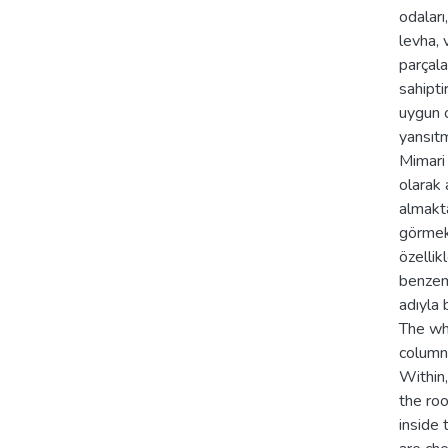
odaları
levha, 
parçala
sahipti
uygun o
yansıtm
Mimari
olarak
almakta
görmekt
özellik
benzeme
adıyla 
The whi
columns
Within,
the ro
inside 