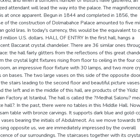
cked, and when a sufficient number of visitors have gathered, an
zed attendant will lead the way into the palace. The magnificence
 is at once apparent. Begun in 1844 and completed in 1856, the
e of the construction of Dolmabahce Palace amounted to five mil
 goId liras. In today's currency, this would be the equivalent to 
 million U.S. dollars. HALL OF ENTRY In the first hall, hangs a
cent Baccarat crystal chandelier. There are 36 similar ones throu
ace: the hall fairly glitters from the reflections of this great chand
m the crystal light fixtures rising from floor to ceiling in the four 
room, an impressive floor fixture with 30 lamps, and two more cr
s on bases. The two large vases on this side of the opposite door
 the stairs leading to the second floor and beautiful picture vases
nd the left and in the middle of this hall, are products of the Yildiz
in Factory at Istanbul. The hall is called the ?Medhal Salonu? me
e hall?. In the past, there were no tables in this Middle Hall. No
lsam table with bronze carvings. It supports dark blue and gold-c
 vases bearing the initials of Abdulmecit. As we move towards t
rising opposite us, we are immediately impressed by the overall
cence of our surroundings. The staircases together with its crysta