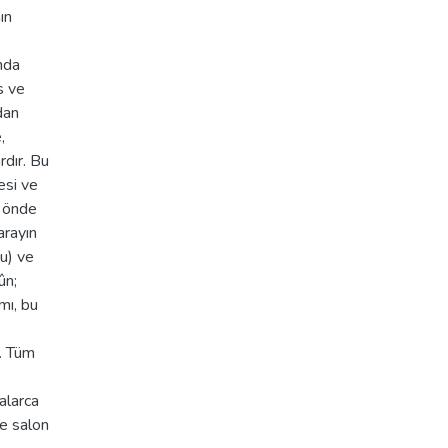
ın
nda
s ve
dan
,
rdır. Bu
esi ve
n önde
arayın
u) ve
ûn;
mı, bu
r. Tüm
talarca
e salon