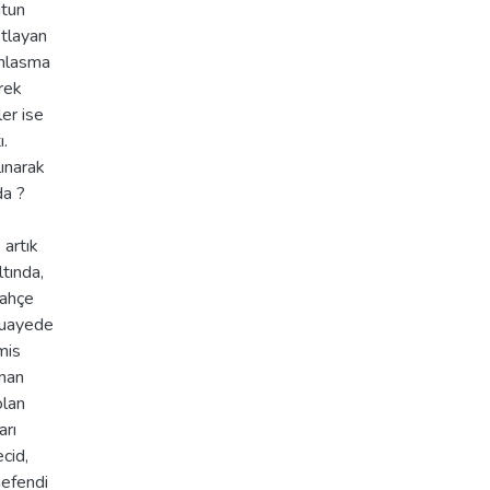
ütun
stlayan
amlasma
erek
ler ise
ı.
lınarak
da ?
 artık
ltında,
bahçe
Muayede
mis
anan
olan
arı
cid,
nefendi