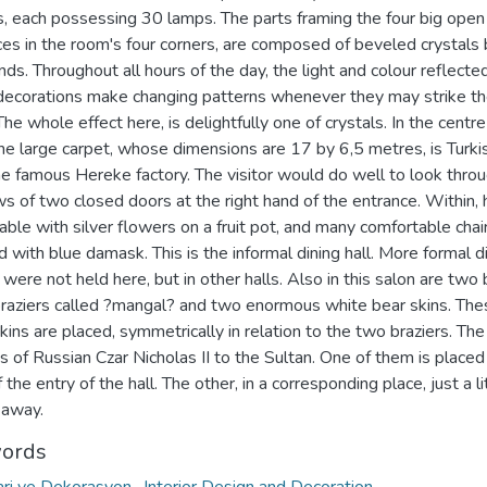
s, each possessing 30 lamps. The parts framing the four big open
ces in the room's four corners, are composed of beveled crystals 
ds. Throughout all hours of the day, the light and colour reflecte
decorations make changing patterns whenever they may strike t
The whole effect here, is delightfully one of crystals. In the centre
he large carpet, whose dimensions are 17 by 6,5 metres, is Turki
he famous Hereke factory. The visitor would do well to look thro
 of two closed doors at the right hand of the entrance. Within, h
able with silver flowers on a fruit pot, and many comfortable chai
 with blue damask. This is the informal dining hall. More formal d
 were not held here, but in other halls. Also in this salon are two 
 braziers called ?mangal? and two enormous white bear skins. The
kins are placed, symmetrically in relation to the two braziers. The
ts of Russian Czar Nicholas II to the Sultan. One of them is placed 
f the entry of the hall. The other, in a corresponding place, just a li
 away.
ords