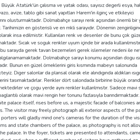
, Büyük Atatürk'ün çalısma ve yatak odası, sayısız degerli esya, hal
vazo, avize, tablo gibi sanat yapıtları Harem'in ilginç ve etkileyici
rını olusturmaktadır. Dolmabahçe sarayı renk açısından önemli bir 
r. Tarihimizin en gösterisli ve en rnkli sarayıdır. Dönemin zenginligin
larak insa edilmistir. Kullanılan renk ve desenler de bunu çok güz
aktadır. Sıcak ve soguk renkler uyum içinde bir arada kullanılmıstır
 bu sarayda gerek tavan bezemeleri gerek islemeler nedeni ile ne
 algılanamamaktadır. Dolmabahçe sarayı konumu açısından dogu ısı
dır. Bunun en güzel örneklerini giris kısmında mabeyn salonunda
eyiz. Diger salonlar da plansal olarak ele alındıgında aldıkları ısıg
lerini tasımaktadırlar. Renkler dört salondada birbirine büyük oran
ktedirler ve çogu yerde aynı renkler kullanlmıstır. Sadece mavi 
baglantılı olarak mavi rengin her tonunu fazlasıyla barındırmaktadır.
te palace itself, rises before us, a majestic facade of balconies a
. The visitor may freely photograph all exterior aspects of the pa
 porters will gladly mind one's cameras for the duration of the vis
oms and state chambers of the palace, as photography is not all
the palace. In the foyer, tickets are presented to attendants, cam