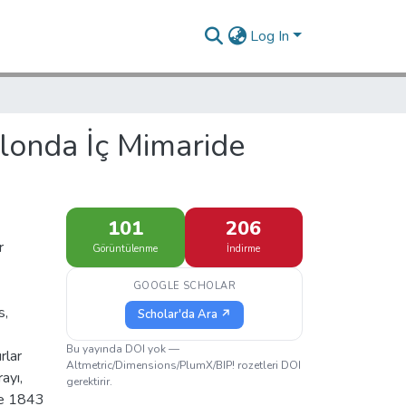
Log In
londa İç Mimaride
101
206
r
Görüntülenme
İndirme
GOOGLE SCHOLAR
s,
Scholar'da Ara ↗
Bu yayında DOI yok —
rlar
Altmetric/Dimensions/PlumX/BIP! rozetleri DOI
ayı,
gerektirir.
ve 1843