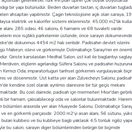
eri açısından geleneksel Türk evi plan tipinin çok büyük boyutlarda
dıgı bir yapı bütünüdür. Beden duvarları tastan, iç duvarları tuglad
eri ahsaptan yapılmıstır. Çagın teknolojisine açık olan saraya, 
ndaysa elektrik ve kalorifer sistemi eklenmistir. 45.000 m2'lik kullan
alanı, 285 odası, 46 salonu, 6 hamamı ve 68 tuvaleti vardır.
erin ince isçilikli parkelerinin üstünde, önce sarayın dokumevinde
ke'de dokunmus 4454 m2 halı serilidir. Padisahın devlet islerini
ügü Mabeyn; islevi ve görkemiyle Dolmabahçe Sarayı'nın en öneml
ür. Giriste karsılasılan Medhal Salon, üst kat ile baglantıyı sagla
 Merdiven, elçilerin agırlandıgı Süfera Salonu ve padisahın huzurun
arı Kırmızı Oda; imparatorlugun tarihsel görkemini vurgulayacak biç
is ve dösenmistir. Üst katta yer alan Zülvecheyn Salonu; padisah
de kendine özel olarak ayrılmıs dairesine bir tür geçis mekanı
maktadır. Bu özel dairede, padisah için mermerleri Mısır'dan getiri
i bir hamam, çalısabilecegi oda ve salonlar bulunmaktadır. Harem
 bölümleri arasında yer alan Muayede Salonu; Dolmabahçe Sarayı
ve en görkemli parçasıdır. 2000 m2'yi asan alanı, 56 sütunu, yüks
 bulan kubbesi ve bu kubbeye baglı yaklasık 4,5 tonluk ngiliz yap
yle bu salon, sarayın diger bölümlerinden belirgin bir biçimde