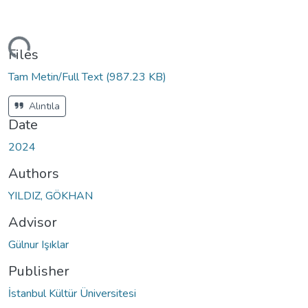
ding...
Files
Tam Metin/Full Text
(987.23 KB)
Alıntıla
Date
2024
Authors
YILDIZ, GÖKHAN
Advisor
Gülnur Işıklar
Publisher
İstanbul Kültür Üniversitesi