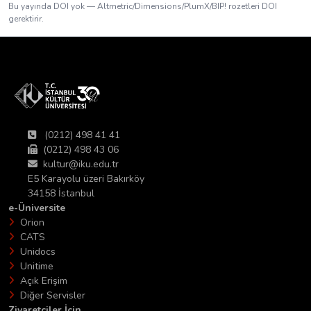
Bu yayında DOI yok — Altmetric/Dimensions/PlumX/BIP! rozetleri DOI
gerektirir.
(0212) 498 41 41
(0212) 498 43 06
kultur@iku.edu.tr
E5 Karayolu üzeri Bakırköy
34158 İstanbul
e-Üniversite
Orion
CATS
Unidocs
Unitime
Açık Erişim
Diğer Servisler
Ziyaretciler İçin