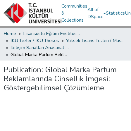
Communities
All of
&
Statistics
Un
DSpace
Collections
Home
Lisansüstü Eğitim Enstitüsü / Postgraduate Education Institute
İKÜ Tezler / IKU Theses
Yüksek Lisans Tezleri / Master's Theses
İletişim Sanatları Anasanat Dalı / Communication Arts Department
Global Marka Parfüm Reklamlarında Cinsellik İmgesi: Göstergebilimsel Çözümleme
Publication:
Global Marka Parfüm
Reklamlarında Cinsellik İmgesi:
Göstergebilimsel Çözümleme