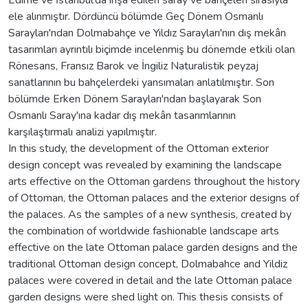
ele alınmıştır. Dördüncü bölümde Geç Dönem Osmanlı
Sarayları'ndan Dolmabahçe ve Yıldız Sarayları'nın dış mekân
tasarımları ayrıntılı biçimde incelenmiş bu dönemde etkili olan
Rönesans, Fransız Barok ve İngiliz Naturalistik peyzaj
sanatlarının bu bahçelerdeki yansımaları anlatılmıştır. Son
bölümde Erken Dönem Sarayları'ndan başlayarak Son
Osmanlı Saray'ına kadar dış mekân tasarımlarının
karşılaştırmalı analizi yapılmıştır.
In this study, the development of the Ottoman exterior
design concept was revealed by examining the landscape
arts effective on the Ottoman gardens throughout the history
of Ottoman, the Ottoman palaces and the exterior designs of
the palaces. As the samples of a new synthesis, created by
the combination of worldwide fashionable landscape arts
effective on the late Ottoman palace garden designs and the
traditional Ottoman design concept, Dolmabahce and Yildiz
palaces were covered in detail and the late Ottoman palace
garden designs were shed light on. This thesis consists of