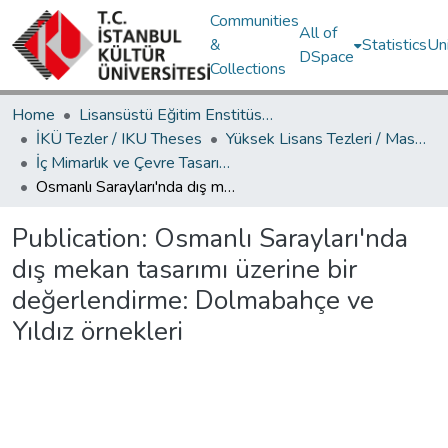
Communities
All of
&
Statistics
Un
DSpace
Collections
Home
Lisansüstü Eğitim Enstitüsü / Postgraduate Education Institute
İKÜ Tezler / IKU Theses
Yüksek Lisans Tezleri / Master's Theses
İç Mimarlık ve Çevre Tasarımı Ana Bilim Dalı / Department of Interior Architecture and Environmental Design
Osmanlı Sarayları'nda dış mekan tasarımı üzerine bir değerlendirme: Dolmabahçe ve Yıldız örnekleri
Publication:
Osmanlı Sarayları'nda
dış mekan tasarımı üzerine bir
değerlendirme: Dolmabahçe ve
Yıldız örnekleri