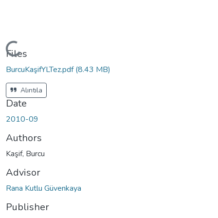
ding...
Files
BurcuKaşifYLTez.pdf
(8.43 MB)
Alıntıla
Date
2010-09
Authors
Kaşif, Burcu
Advisor
Rana Kutlu Güvenkaya
Publisher