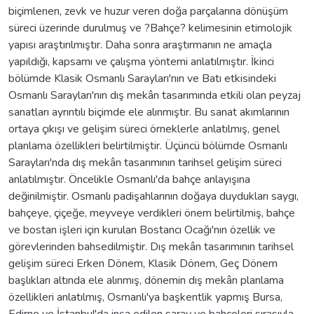
biçimlenen, zevk ve huzur veren doğa parçalarına dönüşüm
süreci üzerinde durulmuş ve ?Bahçe? kelimesinin etimolojik
yapısı araştırılmıştır. Daha sonra araştırmanın ne amaçla
yapıldığı, kapsamı ve çalışma yöntemi anlatılmıştır. İkinci
bölümde Klasik Osmanlı Sarayları'nın ve Batı etkisindeki
Osmanlı Sarayları'nın dış mekân tasarımında etkili olan peyzaj
sanatları ayrıntılı biçimde ele alınmıştır. Bu sanat akımlarının
ortaya çıkışı ve gelişim süreci örneklerle anlatılmış, genel
planlama özellikleri belirtilmiştir. Üçüncü bölümde Osmanlı
Sarayları'nda dış mekân tasarımının tarihsel gelişim süreci
anlatılmıştır. Öncelikle Osmanlı'da bahçe anlayışına
değinilmiştir. Osmanlı padişahlarının doğaya duydukları saygı,
bahçeye, çiçeğe, meyveye verdikleri önem belirtilmiş, bahçe
ve bostan işleri için kurulan Bostancı Ocağı'nın özellik ve
görevlerinden bahsedilmiştir. Dış mekân tasarımının tarihsel
gelişim süreci Erken Dönem, Klasik Dönem, Geç Dönem
başlıkları altında ele alınmış, dönemin dış mekân planlama
özellikleri anlatılmış, Osmanlı'ya başkentlik yapmış Bursa,
Edirne ve İstanbul'da inşa edilen saray ve bahçeleri sırasıyla