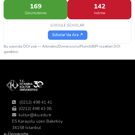
169
142
Görüntülenme
İndirme
GOOGLE SCHOLAR
Scholar'da Ara ↗
Bu yayında DOI yok — Altmetric/Dimensions/PlumX/BIP! rozetleri DOI
gerektirir.
(0212) 498 41 41
(0212) 498 43 06
kultur@iku.edu.tr
E5 Karayolu üzeri Bakırköy
34158 İstanbul
e-Üniversite