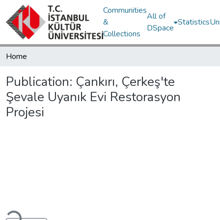
Communities
All of
&
Statistics
Un
DSpace
Collections
Home
Publication:
Çankırı, Çerkeş'te
Şevale Uyanık Evi Restorasyon
Projesi
Loading...