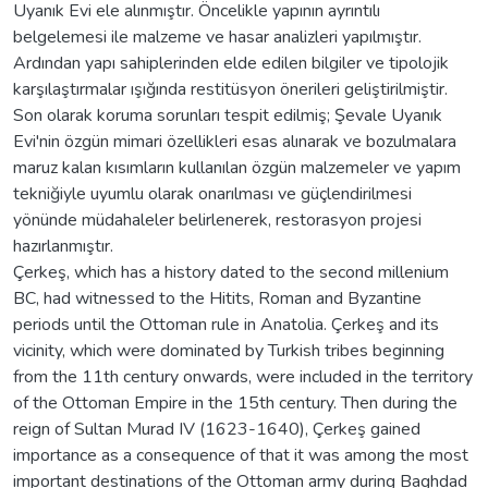
Uyanık Evi ele alınmıştır. Öncelikle yapının ayrıntılı
belgelemesi ile malzeme ve hasar analizleri yapılmıştır.
Ardından yapı sahiplerinden elde edilen bilgiler ve tipolojik
karşılaştırmalar ışığında restitüsyon önerileri geliştirilmiştir.
Son olarak koruma sorunları tespit edilmiş; Şevale Uyanık
Evi'nin özgün mimari özellikleri esas alınarak ve bozulmalara
maruz kalan kısımların kullanılan özgün malzemeler ve yapım
tekniğiyle uyumlu olarak onarılması ve güçlendirilmesi
yönünde müdahaleler belirlenerek, restorasyon projesi
hazırlanmıştır.
Çerkeş, which has a history dated to the second millenium
BC, had witnessed to the Hitits, Roman and Byzantine
periods until the Ottoman rule in Anatolia. Çerkeş and its
vicinity, which were dominated by Turkish tribes beginning
from the 11th century onwards, were included in the territory
of the Ottoman Empire in the 15th century. Then during the
reign of Sultan Murad IV (1623-1640), Çerkeş gained
importance as a consequence of that it was among the most
important destinations of the Ottoman army during Baghdad