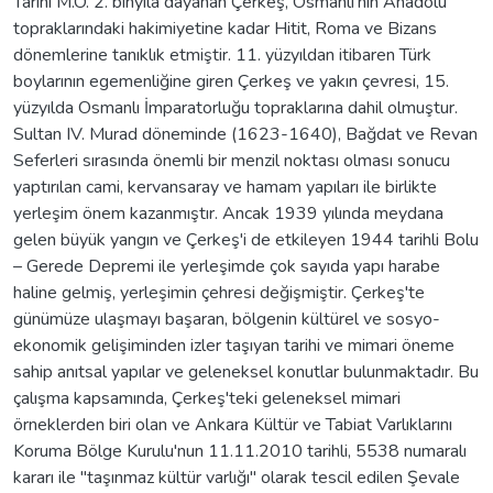
Tarihi M.Ö. 2. binyıla dayanan Çerkeş, Osmanlı'nın Anadolu
topraklarındaki hakimiyetine kadar Hitit, Roma ve Bizans
dönemlerine tanıklık etmiştir. 11. yüzyıldan itibaren Türk
boylarının egemenliğine giren Çerkeş ve yakın çevresi, 15.
yüzyılda Osmanlı İmparatorluğu topraklarına dahil olmuştur.
Sultan IV. Murad döneminde (1623-1640), Bağdat ve Revan
Seferleri sırasında önemli bir menzil noktası olması sonucu
yaptırılan cami, kervansaray ve hamam yapıları ile birlikte
yerleşim önem kazanmıştır. Ancak 1939 yılında meydana
gelen büyük yangın ve Çerkeş'i de etkileyen 1944 tarihli Bolu
– Gerede Depremi ile yerleşimde çok sayıda yapı harabe
haline gelmiş, yerleşimin çehresi değişmiştir. Çerkeş'te
günümüze ulaşmayı başaran, bölgenin kültürel ve sosyo-
ekonomik gelişiminden izler taşıyan tarihi ve mimari öneme
sahip anıtsal yapılar ve geleneksel konutlar bulunmaktadır. Bu
çalışma kapsamında, Çerkeş'teki geleneksel mimari
örneklerden biri olan ve Ankara Kültür ve Tabiat Varlıklarını
Koruma Bölge Kurulu'nun 11.11.2010 tarihli, 5538 numaralı
kararı ile "taşınmaz kültür varlığı" olarak tescil edilen Şevale