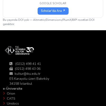
GOOGLE SCHOLAR
Scholar'da Ara ↗
Bu yayında DOI yok — Altmetric/Dimensions/PlumX/BIP! rozetleri DOI
gerektirir.
(0212) 498 41 41
(0212) 498 43 06
kultur@iku.edu.tr
E5 Karayolu üzeri Bakırköy
34158 İstanbul
e-Üniversite
Orion
CATS
Unidocs