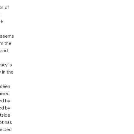
ts of
t
th
t seems
om the
 and
acy is
 in the
 seen
mined
led by
ped by
utside
ept has
lected