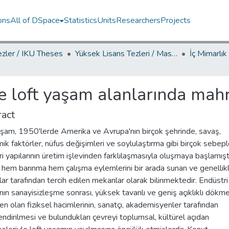
ons
All of DSpace
Statistics
Units
Researchers
Projects
ezler / IKU Theses
Yüksek Lisans Tezleri / Master's Theses
e loft yaşam alanlarında mah
act
aşam, 1950'lerde Amerika ve Avrupa'nın birçok şehrinde, savaş,
k faktörler, nüfus değişimleri ve soylulaştırma gibi birçok sebep
i yapılarının üretim işlevinden farklılaşmasıyla oluşmaya başlamıştı
 hem barınma hem çalışma eylemlerini bir arada sunan ve genellik
lar tarafından tercih edilen mekanlar olarak bilinmektedir. Endüstri
ının sanayisizleşme sonrası, yüksek tavanlı ve geniş açıklıklı dökm
n olan fiziksel hacimlerinin, sanatçı, akademisyenler tarafından
ndirilmesi ve bulundukları çevreyi toplumsal, kültürel açıdan