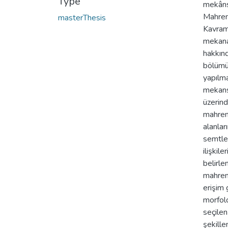
Type
mekânsa
Mahremi
masterThesis
Kavram 
mekana
hakkınd
bölümün
yapılma
mekansa
üzerind
mahremi
alanlar
semtle
ilişkil
belirle
mahrem
erişim 
morfolo
seçilen
şekille