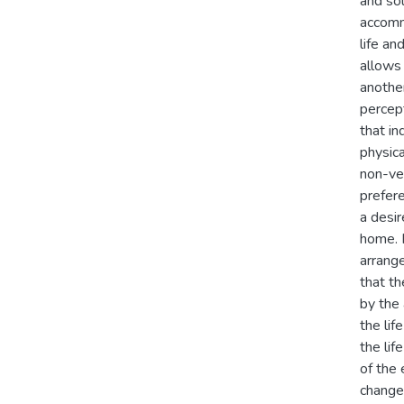
and sol
accomm
life an
allows
another
percept
that in
physica
non-ve
prefere
a desir
home. H
arrange
that th
by the 
the lif
the lif
of the 
changed