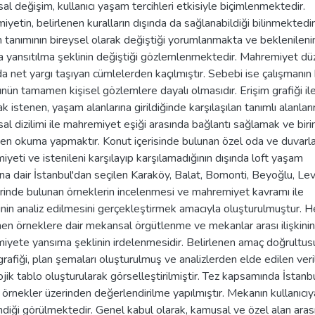
l değişim, kullanıcı yaşam tercihleri etkisiyle biçimlenmektedir.
yetin, belirlenen kuralların dışında da sağlanabildiği bilinmektedir
tanımının bireysel olarak değiştiği yorumlanmakta ve beklenileni
 yansıtılma şeklinin değiştiği gözlemlenmektedir. Mahremiyet dü
a net yargı taşıyan cümlelerden kaçılmıştır. Sebebi ise çalışmanın
ün tamamen kişisel gözlemlere dayalı olmasıdır. Erişim grafiği il
k istenen, yaşam alanlarına girildiğinde karşılaşılan tanımlı alanları
l dizilimi ile mahremiyet eşiği arasında bağlantı sağlamak ve biri
en okuma yapmaktır. Konut içerisinde bulunan özel oda ve duvarla
yeti ve istenileni karşılayıp karşılamadığının dışında loft yaşam
ına dair İstanbul'dan seçilen Karaköy, Balat, Bomonti, Beyoğlu, Le
rinde bulunan örneklerin incelenmesi ve mahremiyet kavramı ile
erinin analiz edilmesini gerçekleştirmek amacıyla oluşturulmuştur. H
nen örneklere dair mekansal örgütlenme ve mekanlar arası ilişkinin
iyete yansıma şeklinin irdelenmesidir. Belirlenen amaç doğrultu
grafiği, plan şemaları oluşturulmuş ve analizlerden elde edilen veri
jik tablo oluşturularak görselleştirilmiştir. Tez kapsamında İstanb
 örnekler üzerinden değerlendirilme yapılmıştır. Mekanın kullanıcı
ndiği görülmektedir. Genel kabul olarak, kamusal ve özel alan aras