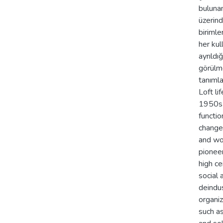
bulunan
üzerind
birimle
her kul
ayrıldı
görülme
tanıml
Loft li
1950s w
functi
changes
and wor
pioneer
high ce
social 
deindus
organiz
such a