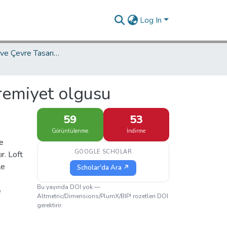
Log In
İç Mimarlık ve Çevre Tasarımı Ana Bilim Dalı / Department of Interior Architecture and Environmental Design
remiyet olgusu
59
53
Görüntülenme
İndirme
le
GOOGLE SCHOLAR
r. Loft
le
Scholar'da Ara ↗
Bu yayında DOI yok —
e
Altmetric/Dimensions/PlumX/BIP! rozetleri DOI
gerektirir.