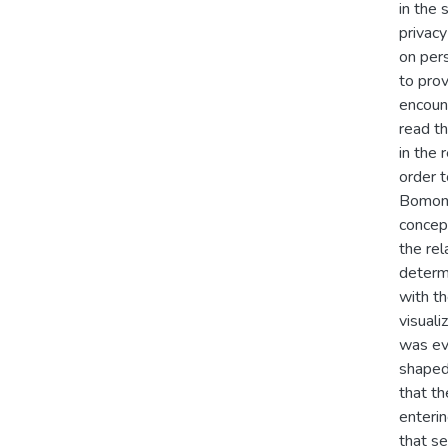
in the
privacy
on per
to pro
encoun
read th
in the 
order t
Bomonti
concept
the rel
determ
with t
visuali
was eva
shaped
that th
enteri
that se