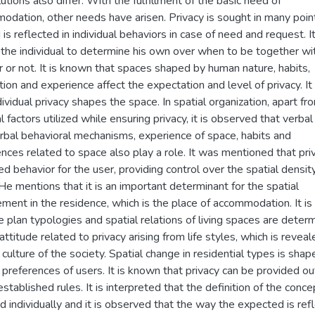
utions also differ. With the fulfillment of the basic need of
odation, other needs have arisen. Privacy is sought in many poin
d is reflected in individual behaviors in case of need and request. I
 the individual to determine his own over when to be together wi
 or not. It is known that spaces shaped by human nature, habits,
ion and experience affect the expectation and level of privacy. I
dividual privacy shapes the space. In spatial organization, apart fr
l factors utilized while ensuring privacy, it is observed that verbal
rbal behavioral mechanisms, experience of space, habits and
nces related to space also play a role. It was mentioned that priv
ed behavior for the user, providing control over the spatial density
e mentions that it is an important determinant for the spatial
ment in the residence, which is the place of accommodation. It is
e plan typologies and spatial relations of living spaces are deter
attitude related to privacy arising from life styles, which is revea
e culture of the society. Spatial change in residential types is sha
e preferences of users. It is known that privacy can be provided o
established rules. It is interpreted that the definition of the conc
 individually and it is observed that the way the expected is ref