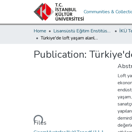
Communities & Collecti
Home
Lisansüstü Eğitim Enstitüsü / Postgraduate Education Institute
İKÜ T
Türkiye'de loft yaşam alanlarında mahremiyet olgusu
Publication:
Türkiye'd
Abstr
Loft y
ekonomi
endüstr
yaşam,
sanatçı
yapılar
demirde
Loading...
Files
değerle