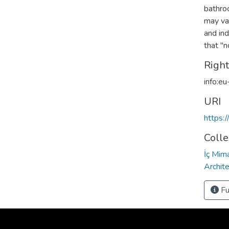
bathro
may var
and ind
that "n
Righ
info:e
URI
https:
Colle
İç Mima
Archit
Fu