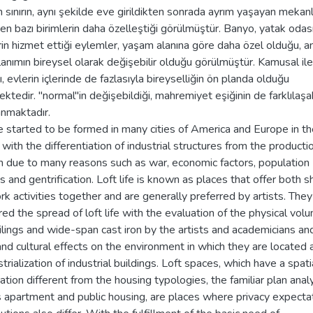
 sınırın, aynı şekilde eve girildikten sonrada ayrım yaşayan mekan
en bazı birimlerin daha özelleştiği görülmüştür. Banyo, yatak odası
rin hizmet ettiği eylemler, yaşam alanına göre daha özel olduğu, a
lanımın bireysel olarak değişebilir olduğu görülmüştür. Kamusal ile
ğı, evlerin içlerinde de fazlasıyla bireyselliğin ön planda olduğu
ktedir. "normal"in değişebildiği, mahremiyet eşiğinin de farklılaşab
anmaktadır.
fe started to be formed in many cities of America and Europe in t
ith the differentiation of industrial structures from the producti
on due to many reasons such as war, economic factors, population
 and gentrification. Loft life is known as places that offer both s
k activities together and are generally preferred by artists. They
ed the spread of loft life with the evaluation of the physical vol
ilings and wide-span cast iron by the artists and academicians and
and cultural effects on the environment in which they are located 
trialization of industrial buildings. Loft spaces, which have a spati
ation different from the housing typologies, the familiar plan anal
s apartment and public housing, are places where privacy expecta