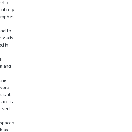
el of
entirely
raph is
and to
d walls
ed in
e
on and
line
 were
is, it
pace is
erved
 spaces
ch as