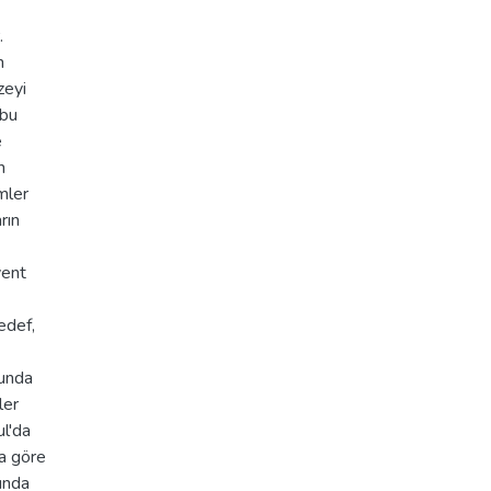
.
n
zeyi
 bu
e
n
mler
rın
vent
edef,
sunda
ler
ul'da
ya göre
ında