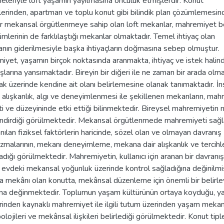
eleriyle loft yaşamın yayılmasına öncülük etmişlerdir. Konut
ilerinden, apartman ve toplu konut gibi bilindik plan çözümlemesi
bir mekansal örgütlenmeye sahip olan loft mekanlar, mahremiyet b
mlerinin de farklılaştığı mekanlar olmaktadır. Temel ihtiyaç olan
nın giderilmesiyle başka ihtiyaçların doğmasına sebep olmuştur.
yet, yaşamın birçok noktasında aranmakta, ihtiyaç ve istek halin
şlarına yansımaktadır. Bireyin bir diğeri ile ne zaman bir arada ol
 üzerinde kendine ait olanı belirlemesine olanak tanımaktadır. İ
 alışkanlık, algı ve deneyimlenmesi ile şekillenen mekanların, ma
i ve düzeyininde etki ettiği bilinmektedir. Bireysel mahremiyetin
endirdiği görülmektedir. Mekansal örgütlenmede mahremiyeti sağ
nılan fiziksel faktörlerin haricinde, sözel olan ve olmayan davranış
malarının, mekanı deneyimleme, mekana dair alışkanlık ve tercihl
adığı görülmektedir. Mahremiyetin, kullanıcı için aranan bir davranış
 evdeki mekansal yoğunluk üzerinde kontrol sağladığına değinilmiş
 mekânı olan konutta, mekânsal düzenleme için önemli bir belirley
na değinmektedir. Toplumun yaşam kültürünün ortaya koyduğu, 
rinden kaynaklı mahremiyet ile ilgili tutum üzerinden yaşam mekan
polojileri ve mekânsal ilişkileri belirlediği görülmektedir. Konut tipl