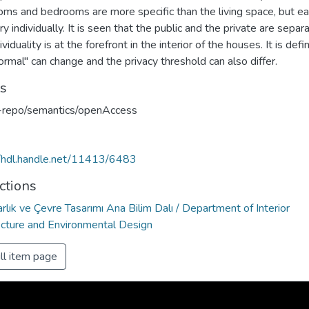
oms and bedrooms are more specific than the living space, but e
y individually. It is seen that the public and the private are separ
ividuality is at the forefront in the interior of the houses. It is def
ormal" can change and the privacy threshold can also differ.
ts
u-repo/semantics/openAccess
//hdl.handle.net/11413/6483
ctions
rlık ve Çevre Tasarımı Ana Bilim Dalı / Department of Interior
ecture and Environmental Design
ll item page