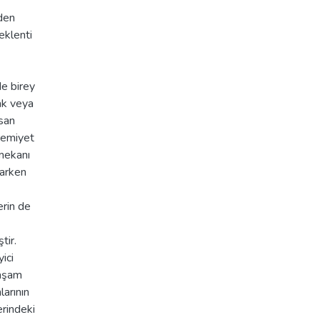
nden
eklenti
de birey
mak veya
nsan
hremiyet
 mekanı
larken
erin de
tir.
ici
yaşam
larının
erindeki