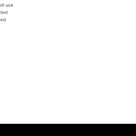
ach use
ated
ined