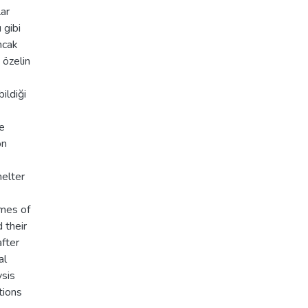
lar
 gibi
ncak
 özelin
ildiği
he
on
helter
umes of
 their
after
al
ysis
tions