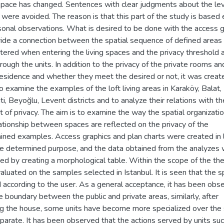
 space has changed. Sentences with clear judgments about the lev
 were avoided. The reason is that this part of the study is based 
sonal observations. What is desired to be done with the access g
vide a connection between the spatial sequence of defined areas
tered when entering the living spaces and the privacy threshold 
rough the units. In addition to the privacy of the private rooms an
residence and whether they meet the desired or not, it was creat
o examine the examples of the loft living areas in Karaköy, Balat,
, Beyoğlu, Levent districts and to analyze their relations with th
 of privacy. The aim is to examine the way the spatial organizati
ationship between spaces are reflected on the privacy of the
ined examples. Access graphics and plan charts were created in 
he determined purpose, and the data obtained from the analyzes
zed by creating a morphological table. Within the scope of the thes
luated on the samples selected in Istanbul. It is seen that the s
 according to the user. As a general acceptance, it has been obs
e boundary between the public and private areas, similarly, after
ng the house, some units have become more specialized over the
parate. It has been observed that the actions served by units su