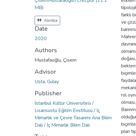
ÇisemMustafaoğluYLTez.pdf
(11.1
etkilem
MB)
tipoloj
farklı 
Alıntıla
ve çözü
Date
barınma
Mahremi
2020
davranı
Authors
olmamak
doğası,
Mustafaoğlu, Çisem
beklent
Advisor
biçiml
faydala
Usta, Gülay
mekaniz
Publisher
rol oyn
olması,
İstanbul Kültür Üniversitesi /
Barınma
Lisansüstü Eğitim Enstitüsü / İç
olduğu
Mimarlık ve Çevre Tasarımı Ana Bilim
biçimle
Dalı / İç Mimarlık Bilim Dalı
plan ti