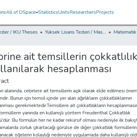
ons
All of DSpace
Statistics
Units
Researchers
Projects
ezler / IKU Theses
Yüksek Lisans Tezleri / Master's Theses
rine ait temsillerin çokkatlılı
ullanılarak hesaplanması
act
ri alanında, cebirlere ait temsillerin açık olarak elde edilmesi öneml
dir. Bunun için temsil içinde yer alan ağırlıkların çokkatlılıklarının
nması gerekmektedir.Temsillere ait çokkatlılıkların hesaplanması
ormüllerin yanında en kullanışlı yöntem Freudenthal Çokkatlılık
'dür. Bu formülün her ne kadar rekürsif olması nedeniyle ilk bakış
malarda zorluk çıkartacağı görülse de diğer çokkatlılık formülleri
nacak öğelerin kolaylığı nedeniyle uygulamada daha kullanışlı ol