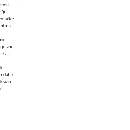
emsil
ağı
msiller
oritma
nin
üngesine
ne ait
ek
in daha
ksızın
ni
h