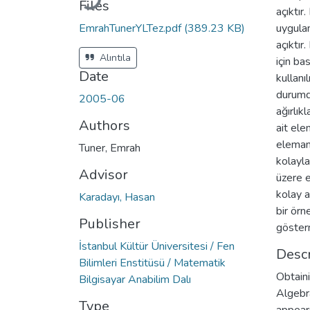
Files
açıktır
EmrahTunerYLTez.pdf
(389.23 KB)
uygulam
açıktı
Alıntıla
için ba
Date
kullanı
durumda
2005-06
ağırlık
Authors
ait ele
elemanl
Tuner, Emrah
kolayla
Advisor
üzere e
kolay a
Karadayı, Hasan
bir örn
Publisher
göster
İstanbul Kültür Üniversitesi / Fen
Descr
Bilimleri Enstitüsü / Matematik
Obtaini
Bilgisayar Anabilim Dalı
Algebra
Type