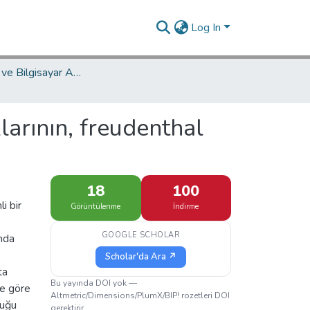
Log In
Matematik ve Bilgisayar Ana Bilim Dalı / Department of Mathematics and Computer Science
klarının, freudenthal
18
100
i bir
Görüntülenme
İndirme
GOOGLE SCHOLAR
nda
Scholar'da Ara ↗
ta
Bu yayında DOI yok —
ne göre
Altmetric/Dimensions/PlumX/BIP! rozetleri DOI
duğu
gerektirir.