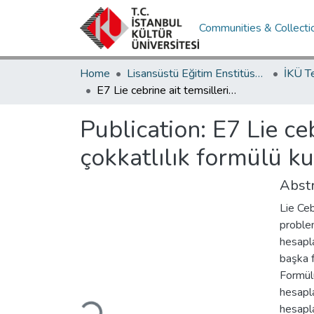
Communities & Collecti
Home
Lisansüstü Eğitim Enstitüsü / Postgraduate Education Institute
İKÜ T
E7 Lie cebrine ait temsillerin çokkatlılıklarının, freudenthal çokkatlılık formülü kullanılarak hesaplanması
Publication:
E7 Lie ceb
çokkatlılık formülü k
Abstr
Lie Ceb
problem
hesapla
başka f
Formülü
hesapla
Loading...
hesapla