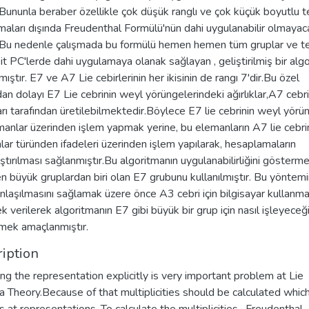
. Bununla beraber özellikle çok düşük ranglı ve çok küçük boyutlu t
aları dışında Freudenthal Formülü'nün dahi uygulanabilir olmayac
r. Bu nedenle çalışmada bu formülü hemen hemen tüm gruplar ve te
sit PC'lerde dahi uygulamaya olanak sağlayan , geliştirilmiş bir alg
lmıştır. E7 ve A7 Lie cebirlerinin her ikisinin de rangı 7'dir.Bu özel
n dolayı E7 Lie cebrinin weyl yörüngelerindeki ağırlıklar,A7 cebri
ları tarafından üretilebilmektedir.Böylece E7 lie cebrinin weyl yör
manlar üzerinden işlem yapmak yerine, bu elemanların A7 lie cebri
ar türünden ifadeleri üzerinden işlem yapılarak, hesaplamaların
ştırılması sağlanmıştır.Bu algoritmanın uygulanabilirliğini gösterm
n büyük gruplardan biri olan E7 grubunu kullanılmıştır. Bu yöntem
nlaşılmasını sağlamak üzere önce A3 cebri için bilgisayar kullanma
ek verilerek algoritmanın E7 gibi büyük bir grup için nasıl işleyeceği
mek amaçlanmıştır.
iption
ng the representation explicitly is very important problem at Lie
 Theory.Because of that multiplicities should be calculated whic