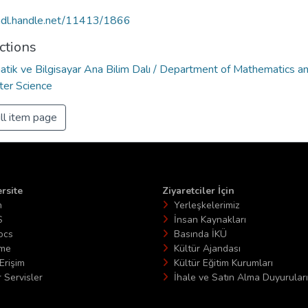
/hdl.handle.net/11413/1866
ctions
tik ve Bilgisayar Ana Bilim Dalı / Department of Mathematics a
er Science
ll item page
rsite
Ziyaretciler İçin
n
Yerleşkelerimiz
S
İnsan Kaynakları
ocs
Basında İKÜ
ime
Kültür Ajandası
Erişim
Kültür Eğitim Kurumları
 Servisler
İhale ve Satın Alma Duyuruları