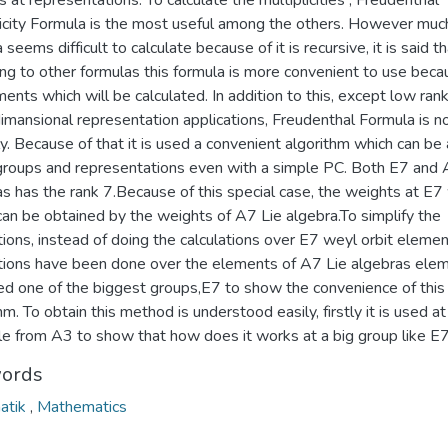
 at representations. To calculate the multiplicities , Freudenthal
licity Formula is the most useful among the others. However much
 seems difficult to calculate because of it is recursive, it is said t
ng to other formulas this formula is more convenient to use beca
ments which will be calculated. In addition to this, except low ra
imansional representation applications, Freudenthal Formula is n
y. Because of that it is used a convenient algorithm which can be
l groups and representations even with a simple PC. Both E7 and 
s has the rank 7.Because of this special case, the weights at E7
can be obtained by the weights of A7 Lie algebra.To simplify the
tions, instead of doing the calculations over E7 weyl orbit elemen
ations have been done over the elements of A7 Lie algebras elem
sed one of the biggest groups,E7 to show the convenience of this
hm. To obtain this method is understood easily, firstly it is used at
e from A3 to show that how does it works at a big group like E7
ords
atik
,
Mathematics