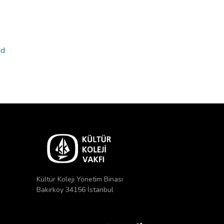
nd
Kültür Koleji Yönetim Binası
Bakırköy 34156 İstanbul