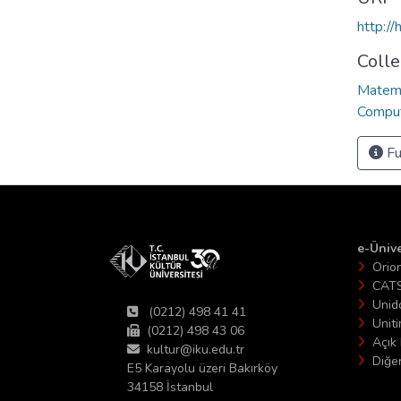
http:/
Colle
Matema
Comput
Fu
e-Ünive
Orio
CAT
Unid
(0212) 498 41 41
Unit
(0212) 498 43 06
Açık 
kultur@iku.edu.tr
Diğer
E5 Karayolu üzeri Bakırköy
34158 İstanbul