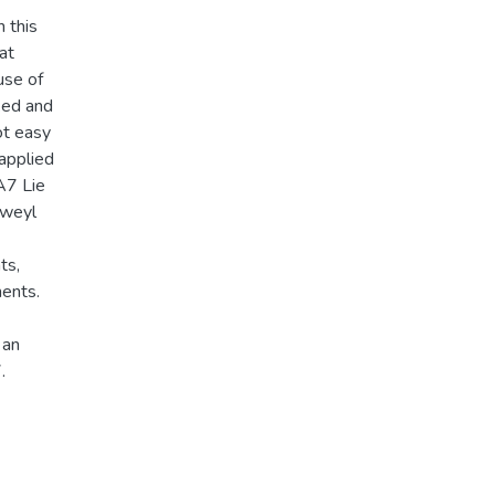
 this
hat
use of
nked and
ot easy
 applied
A7 Lie
 weyl
ts,
ents.
 an
.