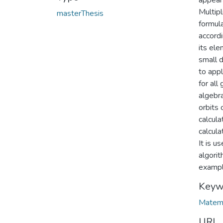
appears
Multip
masterThesis
formula
accordi
its ele
small d
to appl
for al
algebra
orbits 
calcula
calcul
It is u
algorit
exampl
Keyw
Matem
URI