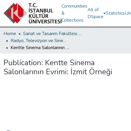
Communities
All of
&
Statistics
Un
DSpace
Collections
Home
Sanat ve Tasarım Fakültesi / Faculty of Art and Design
Radyo, Televizyon ve Sinema Bölümü / Department of Radio, Cinema and Television
Kentte Sinema Salonlarının Evrimi: İzmit Örneği
Publication:
Kentte Sinema
Salonlarının Evrimi: İzmit Örneği
Loading...