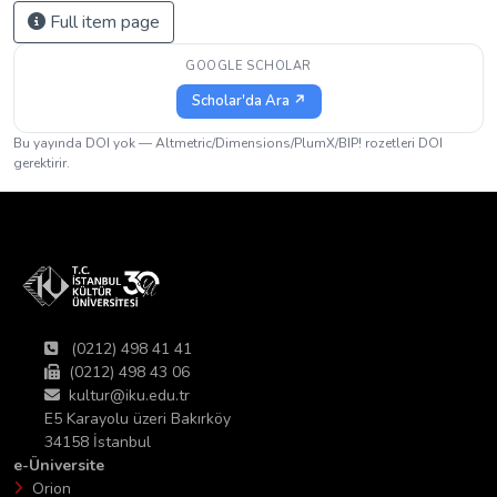
Full item page
GOOGLE SCHOLAR
Scholar'da Ara ↗
Bu yayında DOI yok — Altmetric/Dimensions/PlumX/BIP! rozetleri DOI
gerektirir.
(0212) 498 41 41
(0212) 498 43 06
kultur@iku.edu.tr
E5 Karayolu üzeri Bakırköy
34158 İstanbul
e-Üniversite
Orion