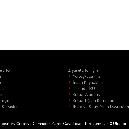
rsite
Ziyaretciler İçin
n
Yerleşkelerimiz
S
İnsan Kaynakları
ocs
Basında İKÜ
ime
Kültür Ajandası
Erişim
Kültür Eğitim Kurumları
 Servisler
İhale ve Satın Alma Duyuruları
epository Creative Commons Alıntı-GayriTicari-Türetilemez 4.0 Uluslararas