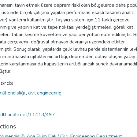
mansını tayin etmek üzere deprem riski olan bölgelerde daha popü
 üstünde birçok çalışma yapılan performans esaslı tasarım analizi
er) yöntemi kullanılmıştır. Taşıyıcı sistem için 11 farklı çerçeve
nmış ve yapının kat ve tepe noktası yerdeğiştirmeleri, göreli kat
leri, taban kesme kuvvetleri ve yapı periyotları elde edilmiştir. 
rla çerçevenin doğrusal olmayan davranışı üzerindeki etkiler
miştir. Sonuç olarak, yapılarda çelik levhalı perde sistemlerinin lev
ğının artmasıyla rijitliklerinin arttığı, depremden dolayı oluşan yatay
erin karşılanmasında kapasitenin arttığı ancak sünek davranamadık
üştür.
ords
 mühendisliği
,
civil engineering
/hdl.handle.net/11413/497
ctions
Mühendisliği Ana Bilim Dalı / Civil Engineering Department