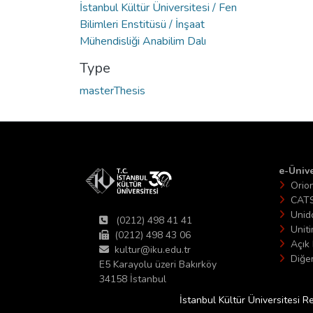
İstanbul Kültür Üniversitesi / Fen
Bilimleri Enstitüsü / İnşaat
Mühendisliği Anabilim Dalı
Type
masterThesis
e-Ünive
Orio
CAT
Unid
(0212) 498 41 41
Unit
(0212) 498 43 06
Açık 
kultur@iku.edu.tr
Diğer
E5 Karayolu üzeri Bakırköy
34158 İstanbul
İstanbul Kültür Üniversitesi R