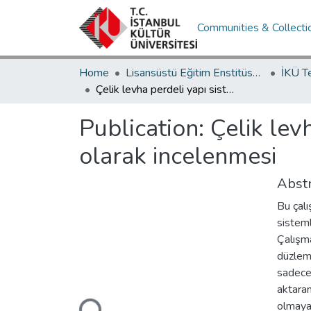
Communities & Collecti
Home
Lisansüstü Eğitim Enstitüsü / Postgraduate Education Institute
İKÜ T
Çelik levha perdeli yapı sisteminin levha kalınlığına bağlı olarak incelenmesi
Publication:
Çelik lev
olarak incelenmesi
Abstr
Bu çalı
sisteml
Çalışm
düzlem 
sadece 
Loading...
aktaran
olmayan