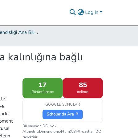
Log In
İnşaat Mühendisliği Ana Bilim Dalı / Civil Engineering Department
a kalınlığına bağlı
17
85
Görüntülenme
İndirme
tır.
GOOGLE SCHOLAR
ve
minde
Scholar'da Ara ↗
 moment
Bu yayında DOI yok —
rusal
Altmetric/Dimensions/PlumX/BIP! rozetleri DOI
lerin
gerektirir.