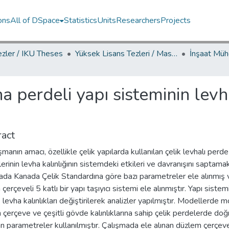
ons
All of DSpace
Statistics
Units
Researchers
Projects
ezler / IKU Theses
Yüksek Lisans Tezleri / Master's Theses
ha perdeli yapı sisteminin levh
act
şmanın amacı, özellikle çelik yapılarda kullanılan çelik levhalı perde
erinin levha kalınlığının sistemdeki etkileri ve davranışını saptamak
ada Kanada Çelik Standardına göre bazı parametreler ele alınmış 
çerçeveli 5 katlı bir yapı taşıyıcı sistemi ele alınmıştır. Yapı siste
levha kalınlıkları değiştirilerek analizler yapılmıştır. Modellerde
 çerçeve ve çeşitli gövde kalınlıklarına sahip çelik perdelerde doğ
 parametreler kullanılmıştır. Çalışmada ele alınan düzlem çerçeve