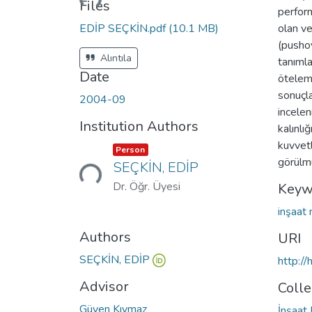
Files
perfor
EDİP SEÇKİN.pdf
(10.1 MB)
olan ve
(pushov
Alıntıla
tanımla
Date
öteleme
sonuçla
2004-09
incelen
Institution Authors
kalınlı
kuvvetl
Item type:
,
Loading...
Person
görülm
SEÇKİN, EDİP
Dr. Öğr. Üyesi
Keyw
inşaat
Authors
URI
SEÇKİN, EDİP
http:/
Advisor
Colle
Güven Kıymaz
İnşaat 