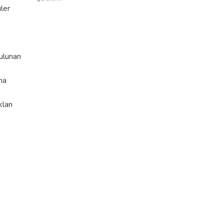
ler
Bulunan
ha
ları