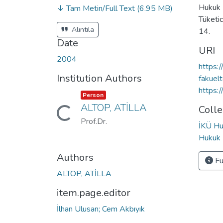
Hukuk 
↓ Tam Metin/Full Text
(6.95 MB)
Tüketi
Alıntıla
14.
Date
URI
2004
https:/
Institution Authors
fakuelt
https:
Item type:
,
Person
ALTOP, ATİLLA
Colle
Loading...
Prof.Dr.
İKÜ Hu
Hukuk 
Authors
Fu
ALTOP, ATİLLA
item.page.editor
İlhan Ulusan; Cem Akbıyık