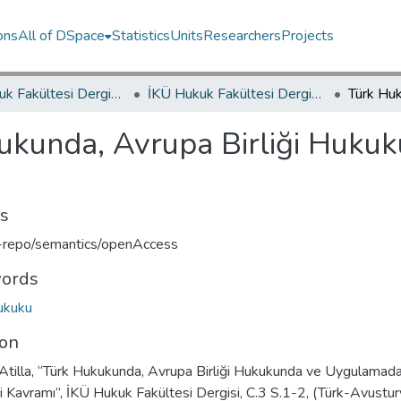
ons
All of DSpace
Statistics
Units
Researchers
Projects
İKÜ Hukuk Fakültesi Dergisi / Journal of Istanbul Kultur University Faculty of Law
İKÜ Hukuk Fakültesi Dergisi Cilt 3, Sayı 1-2, (2004) Makale Koleksiyonu
ukunda, Avrupa Birliği Huku
ts
u-repo/semantics/openAccess
ords
ukuku
ion
 Atilla, “Türk Hukukunda, Avrupa Birliği Hukukunda ve Uygulamad
i Kavramı”, İKÜ Hukuk Fakültesi Dergisi, C.3 S.1-2, (Türk-Avustu