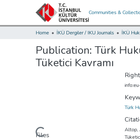
Communities & Collecti
Home
İKÜ Dergiler / IKU Journals
Publication:
Türk Huk
Tüketici Kavramı
Righ
info:e
Keyw
Türk H
Citat
Altop,
Loading...
Files
Tüketic