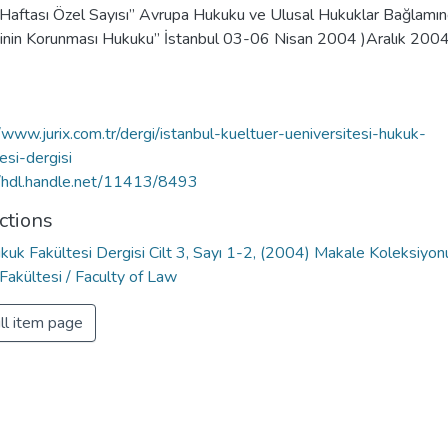
Haftası Özel Sayısı” Avrupa Hukuku ve Ulusal Hukuklar Bağlamı
cinin Korunması Hukuku” İstanbul 03-06 Nisan 2004 )Aralık 2004
/www.jurix.com.tr/dergi/istanbul-kueltuer-ueniversitesi-hukuk-
esi-dergisi
//hdl.handle.net/11413/8493
ctions
kuk Fakültesi Dergisi Cilt 3, Sayı 1-2, (2004) Makale Koleksiyon
Fakültesi / Faculty of Law
ll item page