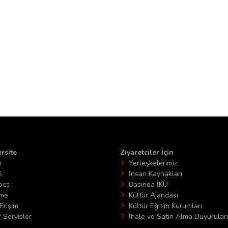
rsite
Ziyaretciler İçin
n
Yerleşkelerimiz
S
İnsan Kaynakları
ocs
Basında İKÜ
ime
Kültür Ajandası
Erişim
Kültür Eğitim Kurumları
 Servisler
İhale ve Satın Alma Duyuruları