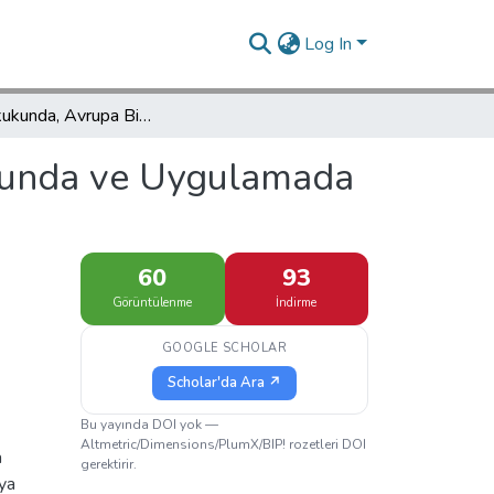
Log In
Türk Hukukunda, Avrupa Birliği Hukukunda ve Uygulamada Tüketici Kavramı
kunda ve Uygulamada
60
93
Görüntülenme
İndirme
GOOGLE SCHOLAR
Scholar'da Ara ↗
Bu yayında DOI yok —
Altmetric/Dimensions/PlumX/BIP! rozetleri DOI
a
gerektirir.
rya