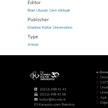
Editor
İlhan Ulusan; Cem Akbıyık
Publisher
İstanbul Kültür Üniversitesi
Type
Article
e-Ünive
Orio
CAT
Unid
(0212) 498 41 41
Unit
(0212) 498 43 06
Açık 
kultur@iku.edu.tr
Diğer
E5 Karayolu üzeri Bakırköy