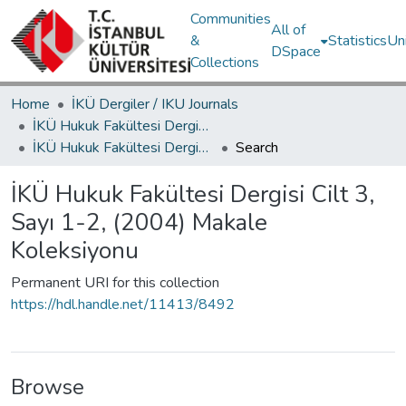
Communities
All of
&
Statistics
Un
DSpace
Collections
Home
İKÜ Dergiler / IKU Journals
İKÜ Hukuk Fakültesi Dergisi / Journal of Istanbul Kultur University Faculty of Law
İKÜ Hukuk Fakültesi Dergisi Cilt 3, Sayı 1-2, (2004) Makale Koleksiyonu
Search
İKÜ Hukuk Fakültesi Dergisi Cilt 3,
Sayı 1-2, (2004) Makale
Koleksiyonu
Permanent URI for this collection
https://hdl.handle.net/11413/8492
Browse