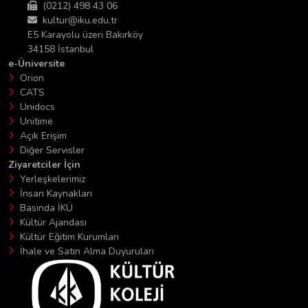
(0212) 498 43 06
kultur@iku.edu.tr
E5 Karayolu üzeri Bakırköy
34158 İstanbul
e-Üniversite
Orion
CATS
Unidocs
Unitime
Açık Erişim
Diğer Servisler
Ziyaretciler İçin
Yerleşkelerimiz
İnsan Kaynakları
Basında İKÜ
Kültür Ajandası
Kültür Eğitim Kurumları
İhale ve Satın Alma Duyuruları