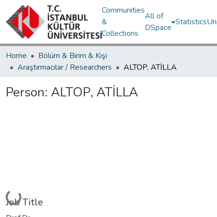
Communities
All of
&
Statistics
Un
DSpace
Collections
Home
Bölüm & Birim & Kişi
Araştırmacılar / Researchers
ALTOP, ATİLLA
Person:
ALTOP, ATİLLA
Loading...
Job Title