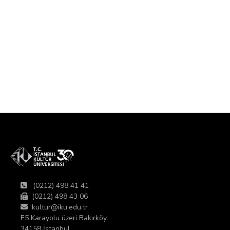
(0212) 498 41 41
(0212) 498 43 06
kultur@iku.edu.tr
E5 Karayolu üzeri Bakırköy
34158 İstanbul