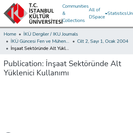
Communities
All of
&
Statistics
Un
DSpace
Collections
Home
İKÜ Dergiler / IKU Journals
İKÜ Güncesi Fen ve Mühendislik Bilimleri / Journal of İstanbul Kültür University Science and Engineering
Cilt 2, Sayı 1, Ocak 2004
İnşaat Sektöründe Alt Yüklenici Kullanımı
Publication:
İnşaat Sektöründe Alt
Yüklenici Kullanımı
Loading...