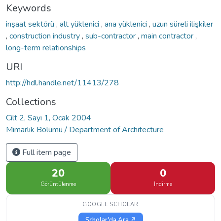
Keywords
inşaat sektörü
,
alt yüklenici
,
ana yüklenici
,
uzun süreli ilişkiler
,
construction industry
,
sub-contractor
,
main contractor
,
long-term relationships
URI
http://hdl.handle.net/11413/278
Collections
Cilt 2, Sayı 1, Ocak 2004
Mimarlık Bölümü / Department of Architecture
Full item page
20
0
Görüntülenme
İndirme
GOOGLE SCHOLAR
Scholar'da Ara ↗