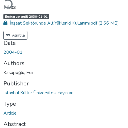
Files
A
,
Embargo until 2030-01-01
c
İnşaat Sektöründe Alt Yüklenici Kullanımı.pdf
(2.66 MB)
c
e
s
s
Alıntıla
s
t
Date
a
t
u
2004-01
s
:
Authors
Kasapoğlu, Esin
Publisher
İstanbul Kültür Üniversitesi Yayınları
Type
Article
Abstract