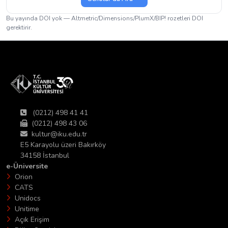
Bu yayında DOI yok — Altmetric/Dimensions/PlumX/BIP! rozetleri DOI
gerektirir.
(0212) 498 41 41
(0212) 498 43 06
kultur@iku.edu.tr
E5 Karayolu üzeri Bakırköy
34158 İstanbul
e-Üniversite
Orion
CATS
Unidocs
Unitime
Açık Erişim