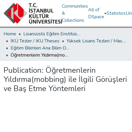
Communities
All of
&
Statistics
Un
DSpace
Collections
Home
Lisansüstü Eğitim Enstitüsü / Postgraduate Education Institute
İKÜ Tezler / IKU Theses
Yüksek Lisans Tezleri / Master's Theses
Eğitim Bilimleri Ana Bilim Dalı / Department of Educational Sciences
Öğretmenlerin Yıldırma(mobbing) ile İlgili Görüşleri ve Baş Etme Yöntemleri
Publication:
Öğretmenlerin
Yıldırma(mobbing) ile İlgili Görüşleri
ve Baş Etme Yöntemleri