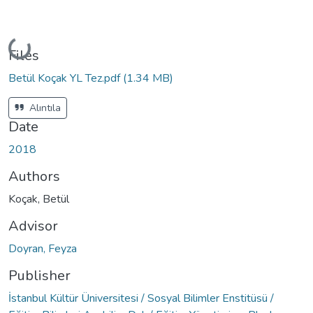
Loading...
Files
Betül Koçak YL Tez.pdf
(1.34 MB)
Alıntıla
Date
2018
Authors
Koçak, Betül
Advisor
Doyran, Feyza
Publisher
İstanbul Kültür Üniversitesi / Sosyal Bilimler Enstitüsü /