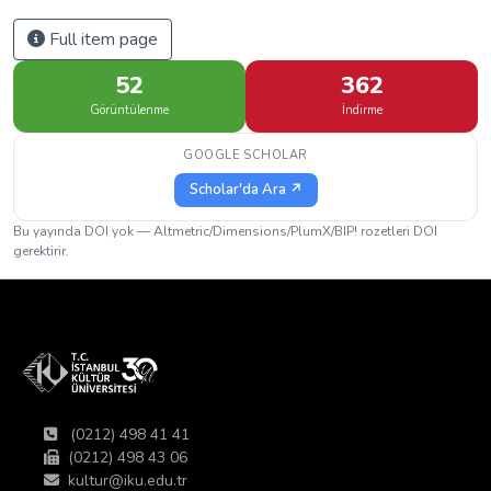
Full item page
52
362
Görüntülenme
İndirme
GOOGLE SCHOLAR
Scholar'da Ara ↗
Bu yayında DOI yok — Altmetric/Dimensions/PlumX/BIP! rozetleri DOI
gerektirir.
(0212) 498 41 41
(0212) 498 43 06
kultur@iku.edu.tr