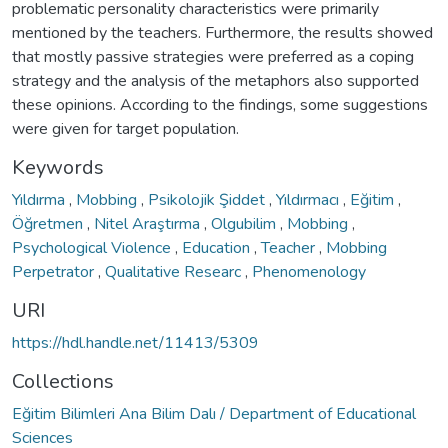
problematic personality characteristics were primarily
mentioned by the teachers. Furthermore, the results showed
that mostly passive strategies were preferred as a coping
strategy and the analysis of the metaphors also supported
these opinions. According to the findings, some suggestions
were given for target population.
Keywords
Yıldırma
,
Mobbing
,
Psikolojik Şiddet
,
Yıldırmacı
,
Eğitim
,
Öğretmen
,
Nitel Araştırma
,
Olgubilim
,
Mobbing
,
Psychological Violence
,
Education
,
Teacher
,
Mobbing
Perpetrator
,
Qualitative Researc
,
Phenomenology
URI
https://hdl.handle.net/11413/5309
Collections
Eğitim Bilimleri Ana Bilim Dalı / Department of Educational
Sciences