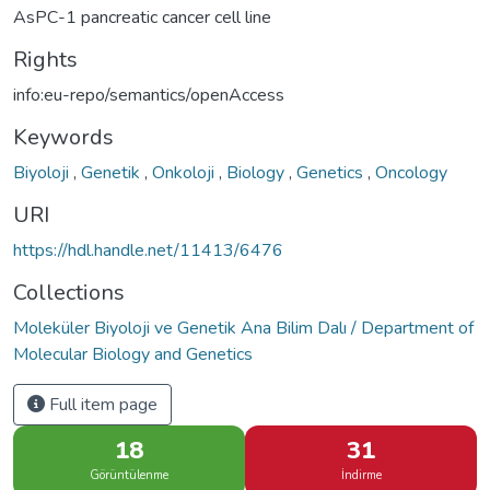
AsPC-1 pancreatic cancer cell line
Rights
info:eu-repo/semantics/openAccess
Keywords
Biyoloji
,
Genetik
,
Onkoloji
,
Biology
,
Genetics
,
Oncology
URI
https://hdl.handle.net/11413/6476
Collections
Moleküler Biyoloji ve Genetik Ana Bilim Dalı / Department of
Molecular Biology and Genetics
Full item page
18
31
Görüntülenme
İndirme