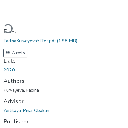
Loading...
Files
FadinaKuryayevaYLTez.pdf
(1.98 MB)
Alıntıla
Date
2020
Authors
Kuryayeva, Fadina
Advisor
Yerlikaya, Pınar Obakan
Publisher