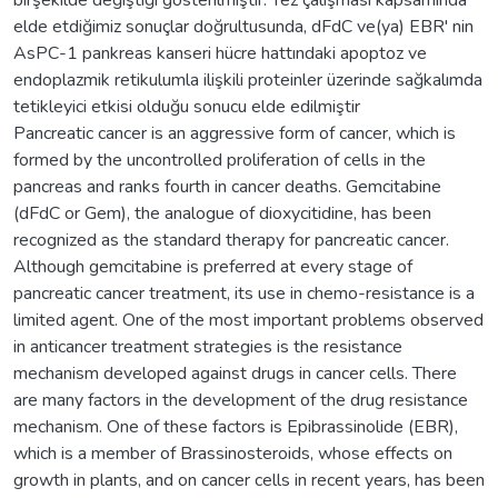
elde etdiğimiz sonuçlar doğrultusunda, dFdC ve(ya) EBR' nin
AsPC-1 pankreas kanseri hücre hattındaki apoptoz ve
endoplazmik retikulumla ilişkili proteinler üzerinde sağkalımda
tetikleyici etkisi olduğu sonucu elde edilmiştir
Pancreatic cancer is an aggressive form of cancer, which is
formed by the uncontrolled proliferation of cells in the
pancreas and ranks fourth in cancer deaths. Gemcitabine
(dFdC or Gem), the analogue of dioxycitidine, has been
recognized as the standard therapy for pancreatic cancer.
Although gemcitabine is preferred at every stage of
pancreatic cancer treatment, its use in chemo-resistance is a
limited agent. One of the most important problems observed
in anticancer treatment strategies is the resistance
mechanism developed against drugs in cancer cells. There
are many factors in the development of the drug resistance
mechanism. One of these factors is Epibrassinolide (EBR),
which is a member of Brassinosteroids, whose effects on
growth in plants, and on cancer cells in recent years, has been