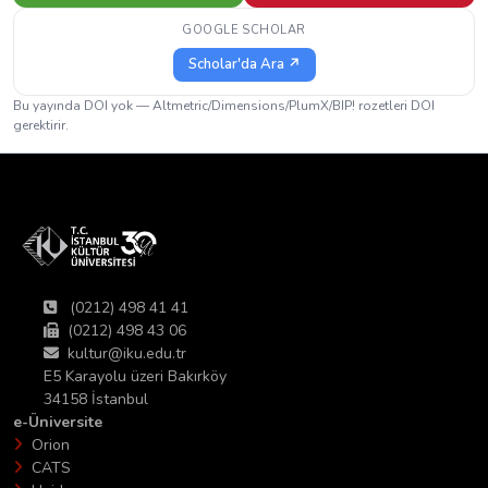
GOOGLE SCHOLAR
Scholar'da Ara ↗
Bu yayında DOI yok — Altmetric/Dimensions/PlumX/BIP! rozetleri DOI
gerektirir.
(0212) 498 41 41
(0212) 498 43 06
kultur@iku.edu.tr
E5 Karayolu üzeri Bakırköy
34158 İstanbul
e-Üniversite
Orion
CATS