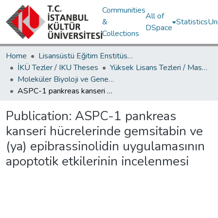
Communities
All of
&
Statistics
Un
DSpace
Collections
Home
Lisansüstü Eğitim Enstitüsü / Postgraduate Education Institute
İKÜ Tezler / IKU Theses
Yüksek Lisans Tezleri / Master's Theses
Moleküler Biyoloji ve Genetik Ana Bilim Dalı / Department of Molecular Biology and Genetics
ASPC-1 pankreas kanseri hücrelerinde gemsitabin ve (ya) epibrassinolidin uygulamasının apoptotik etkilerinin incelenmesi
Publication:
ASPC-1 pankreas
kanseri hücrelerinde gemsitabin ve
(ya) epibrassinolidin uygulamasının
apoptotik etkilerinin incelenmesi