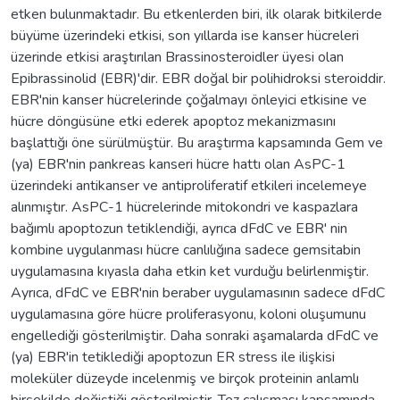
etken bulunmaktadır. Bu etkenlerden biri, ilk olarak bitkilerde
büyüme üzerindeki etkisi, son yıllarda ise kanser hücreleri
üzerinde etkisi araştırılan Brassinosteroidler üyesi olan
Epibrassinolid (EBR)'dir. EBR doğal bir polihidroksi steroiddir.
EBR'nin kanser hücrelerinde çoğalmayı önleyici etkisine ve
hücre döngüsüne etki ederek apoptoz mekanizmasını
başlattığı öne sürülmüştür. Bu araştırma kapsamında Gem ve
(ya) EBR'nin pankreas kanseri hücre hattı olan AsPC-1
üzerindeki antikanser ve antiproliferatif etkileri incelemeye
alınmıştır. AsPC-1 hücrelerinde mitokondri ve kaspazlara
bağımlı apoptozun tetiklendiği, ayrıca dFdC ve EBR' nin
kombine uygulanması hücre canlılığına sadece gemsitabin
uygulamasına kıyasla daha etkin ket vurduğu belirlenmiştir.
Ayrıca, dFdC ve EBR'nin beraber uygulamasının sadece dFdC
uygulamasına göre hücre proliferasyonu, koloni oluşumunu
engellediği gösterilmiştir. Daha sonraki aşamalarda dFdC ve
(ya) EBR'in tetiklediği apoptozun ER stress ile ilişkisi
moleküler düzeyde incelenmiş ve birçok proteinin anlamlı
birşekilde değiştiği gösterilmiştir. Tez çalışması kapsamında