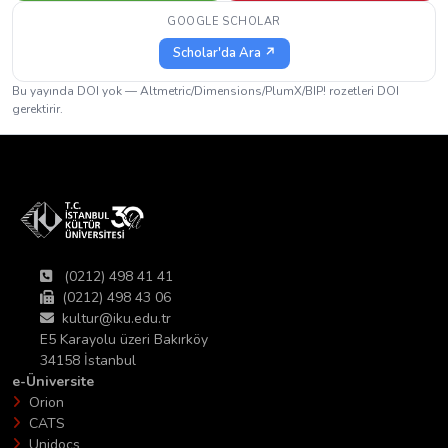
GOOGLE SCHOLAR
Scholar'da Ara ↗
Bu yayında DOI yok — Altmetric/Dimensions/PlumX/BIP! rozetleri DOI
gerektirir.
(0212) 498 41 41
(0212) 498 43 06
kultur@iku.edu.tr
E5 Karayolu üzeri Bakırköy
34158 İstanbul
e-Üniversite
Orion
CATS
Unidocs