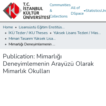
Communities
All of
&
Statistics
Un
DSpace
Collections
Home
Lisansüstü Eğitim Enstitüsü / Postgraduate Education Institute
İKÜ Tezler / IKU Theses
Yüksek Lisans Tezleri / Master's Theses
Mimari Tasarım Yüksek Lisans Programı / Architectural Design Master's Degree Program
Mimarlığı Deneyimlemenin Arayüzü Olarak Mimarlık Okulları
Publication:
Mimarlığı
Deneyimlemenin Arayüzü Olarak
Mimarlık Okulları