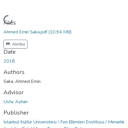
Loading...
Files
Ahmed Emin Saka.pdf
(10.94 MB)
Alıntıla
Date
2018
Authors
Saka, Ahmed Emin
Advisor
Usta, Ayhan
Publisher
İstanbul Kültür Üniversitesi / Fen Bilimleri Enstitüsü / Mimarlık