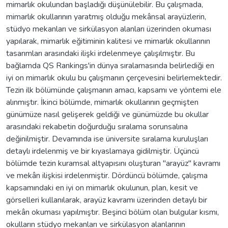
mimarlık okulundan başladığı düşünülebilir. Bu çalışmada,
mimarlık okullarının yaratmış olduğu mekânsal arayüzlerin,
stüdyo mekanları ve sirkülasyon alanları üzerinden okuması
yapılarak, mimarlık eğitiminin kalitesi ve mimarlık okullarının
tasarımları arasındaki ilişki irdelenmeye çalışılmıştır. Bu
bağlamda QS Rankings'in dünya sıralamasında belirlediği en
iyi on mimarlık okulu bu çalışmanın çerçevesini belirlemektedir.
Tezin ilk bölümünde çalışmanın amacı, kapsamı ve yöntemi ele
alınmıştır. İkinci bölümde, mimarlık okullarının geçmişten
günümüze nasıl gelişerek geldiği ve günümüzde bu okullar
arasındaki rekabetin doğurduğu sıralama sorunsalına
değinilmiştir. Devamında ise üniversite sıralama kuruluşları
detaylı irdelenmiş ve bir kıyaslamaya gidilmiştir. Üçüncü
bölümde tezin kuramsal altyapısını oluşturan "arayüz" kavramı
ve mekân ilişkisi irdelenmiştir. Dördüncü bölümde, çalışma
kapsamındaki en iyi on mimarlık okulunun, plan, kesit ve
görselleri kullanılarak, arayüz kavramı üzerinden detaylı bir
mekân okuması yapılmıştır. Beşinci bölüm olan bulgular kısmı,
okulların stüdyo mekanları ve sirkülasyon alanlarının