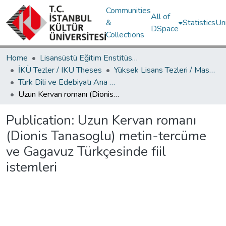
Communities
All of
&
Statistics
Un
DSpace
Collections
Home
Lisansüstü Eğitim Enstitüsü / Postgraduate Education Institute
İKÜ Tezler / IKU Theses
Yüksek Lisans Tezleri / Master's Theses
Türk Dili ve Edebiyatı Ana Bilim Dalı / Department of Turkish Language and Literature
Uzun Kervan romanı (Dionis Tanasoglu) metin-tercüme ve Gagavuz Türkçesinde fiil istemleri
Publication:
Uzun Kervan romanı
(Dionis Tanasoglu) metin-tercüme
ve Gagavuz Türkçesinde fiil
istemleri