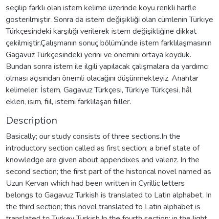
seçilip farklı olan istem kelime üzerinde koyu renkli harfle
gösterilmiştir. Sonra da istem değişikliği olan cümlenin Türkiye
Türkçesindeki karşılığı verilerek istem değişikliğine dikkat
çekilmiştir.Çalışmanın sonuç bölümünde istem farklılaşmasının
Gagavuz Türkçesindeki yerini ve önemini ortaya koyduk.
Bundan sonra istem ile ilgili yapılacak çalışmalara da yardımcı
olması açısından önemli olacağını düşünmekteyiz. Anahtar
kelimeler: İstem, Gagavuz Türkçesi, Türkiye Türkçesi, hâl
ekleri, isim, fiil, istemi farklılaşan fiiller.
Description
Basically; our study consists of three sections.In the
introductory section called as first section; a brief state of
knowledge are given about appendixes and valenz. In the
second section; the first part of the historical novel named as
Uzun Kervan which had been written in Cyrillic letters
belongs to Gagavuz Turkish is translated to Latin alphabet. In
the third section; this novel translated to Latin alphabet is
translated to Turkey Turkish.In the fourth section; in the light