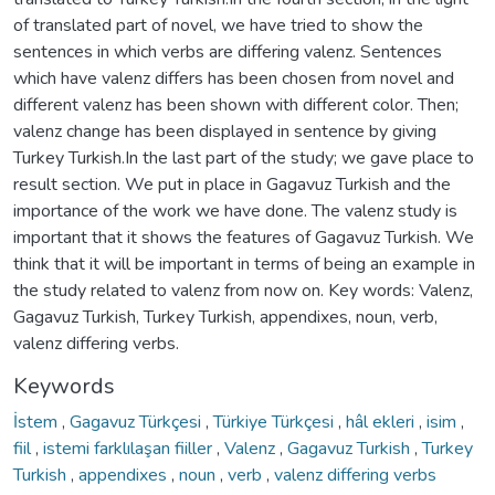
of translated part of novel, we have tried to show the
sentences in which verbs are differing valenz. Sentences
which have valenz differs has been chosen from novel and
different valenz has been shown with different color. Then;
valenz change has been displayed in sentence by giving
Turkey Turkish.In the last part of the study; we gave place to
result section. We put in place in Gagavuz Turkish and the
importance of the work we have done. The valenz study is
important that it shows the features of Gagavuz Turkish. We
think that it will be important in terms of being an example in
the study related to valenz from now on. Key words: Valenz,
Gagavuz Turkish, Turkey Turkish, appendixes, noun, verb,
valenz differing verbs.
Keywords
İstem
,
Gagavuz Türkçesi
,
Türkiye Türkçesi
,
hâl ekleri
,
isim
,
fiil
,
istemi farklılaşan fiiller
,
Valenz
,
Gagavuz Turkish
,
Turkey
Turkish
,
appendixes
,
noun
,
verb
,
valenz differing verbs