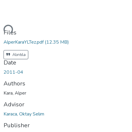
ding...
Files
AlperKaraYLTez.pdf
(12.35 MB)
Alıntıla
Date
2011-04
Authors
Kara, Alper
Advisor
Karaca, Oktay Selim
Publisher