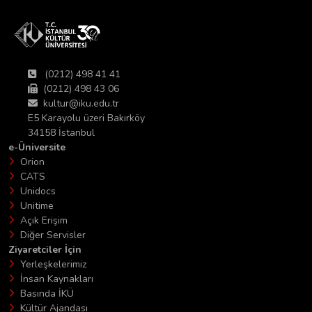
(0212) 498 41 41
(0212) 498 43 06
kultur@iku.edu.tr
E5 Karayolu üzeri Bakırköy
34158 İstanbul
e-Üniversite
Orion
CATS
Unidocs
Unitime
Açık Erişim
Diğer Servisler
Ziyaretciler İçin
Yerleşkelerimiz
İnsan Kaynakları
Basında İKÜ
Kültür Ajandası