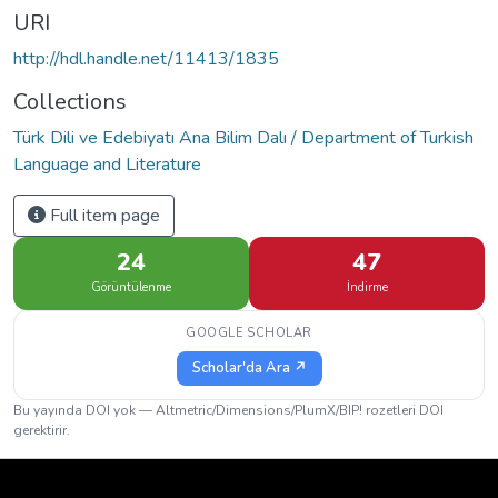
URI
http://hdl.handle.net/11413/1835
Collections
Türk Dili ve Edebiyatı Ana Bilim Dalı / Department of Turkish
Language and Literature
Full item page
24
47
Görüntülenme
İndirme
GOOGLE SCHOLAR
Scholar'da Ara ↗
Bu yayında DOI yok — Altmetric/Dimensions/PlumX/BIP! rozetleri DOI
gerektirir.