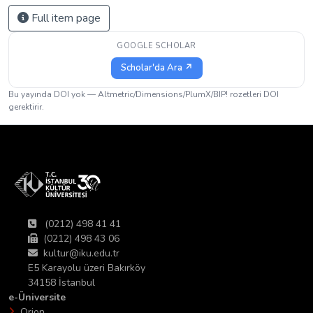
Full item page
GOOGLE SCHOLAR
Scholar'da Ara ↗
Bu yayında DOI yok — Altmetric/Dimensions/PlumX/BIP! rozetleri DOI
gerektirir.
(0212) 498 41 41
(0212) 498 43 06
kultur@iku.edu.tr
E5 Karayolu üzeri Bakırköy
34158 İstanbul
e-Üniversite
Orion