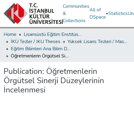
Communities
All of
&
Statistics
Un
DSpace
Collections
Home
Lisansüstü Eğitim Enstitüsü / Postgraduate Education Institute
İKÜ Tezler / IKU Theses
Yüksek Lisans Tezleri / Master's Theses
Eğitim Bilimleri Ana Bilim Dalı / Department of Educational Sciences
Öğretmenlerin Örgütsel Sinerji Düzeylerinin İncelenmesi
Publication:
Öğretmenlerin
Örgütsel Sinerji Düzeylerinin
İncelenmesi