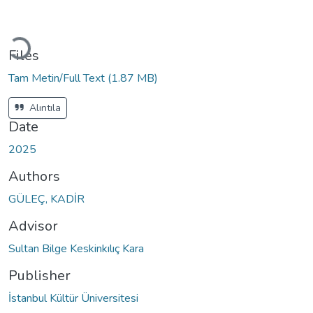
Loading...
Files
Tam Metin/Full Text
(1.87 MB)
Alıntıla
Date
2025
Authors
GÜLEÇ, KADİR
Advisor
Sultan Bilge Keskinkılıç Kara
Publisher
İstanbul Kültür Üniversitesi