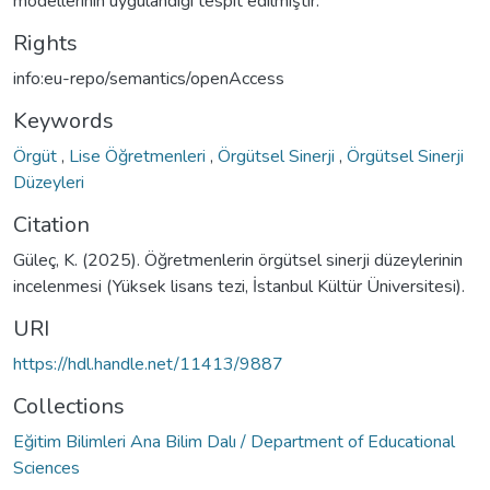
modellerinin uygulandığı tespit edilmiştir.
Rights
info:eu-repo/semantics/openAccess
Keywords
Örgüt
,
Lise Öğretmenleri
,
Örgütsel Sinerji
,
Örgütsel Sinerji
Düzeyleri
Citation
Güleç, K. (2025). Öğretmenlerin örgütsel sinerji düzeylerinin
incelenmesi (Yüksek lisans tezi, İstanbul Kültür Üniversitesi).
URI
https://hdl.handle.net/11413/9887
Collections
Eğitim Bilimleri Ana Bilim Dalı / Department of Educational
Sciences