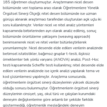
185 öğretmen oluşturmuştur. Araştırmanın nicel desen
bölümünde veri toplama aracı olarak Öğretmenlere Yönelik
Örgütsel Sinerji Ölçeği; nitel desen bölümünde ise uzman
görüşü alınarak araştırmacı tarafından oluşturulan açık uçlu iki
soru kullanılmıştır. Veriler nicel ve nitel analiz yöntemleri
kapsamında birbirlerinden ayrı olarak analiz edilmiş, sonuç
bölümünde örüntüleme yaklaşımı (weaving approach)
benimsenerek nicel ve nitel veriler bütünleştirilerek
yorumlanmıştır. Nicel desende elde edilen verilerin analizinde
betimsel istatistikler, bağımsız gruplar t-testi, ilişkisiz
örneklemler tek yönlü varyans (ANOVA) analizi, Post-Hoc
testi kapsamında Scheffe testi kullanılmış; nitel desende elde
edilen verilerin analizinde ise içerik analizi yapılarak tema ve
kod çözümlemesi yapılmıştır. Araştırma sonucunda,
öğretmenlerin örgütsel sinerji düzeylerinin yüksek düzeyde
olduğu sonucu bulunmuştur. Öğretmenlerin örgütsel sinerji
düzeylerinin cinsiyet, yaş, okul türü ve çalışılan kurumdaki
deneyim değişkenlerine göre anlamlı bir şekilde farklılık
göstermediği, öğretmenlik mesleğindeki deneyim