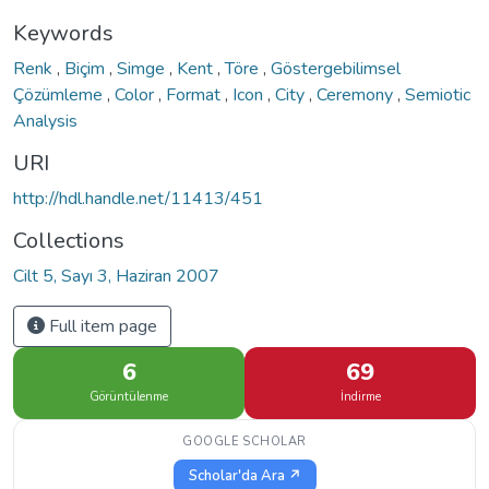
Keywords
Renk
,
Biçim
,
Simge
,
Kent
,
Töre
,
Göstergebilimsel
Çözümleme
,
Color
,
Format
,
Icon
,
City
,
Ceremony
,
Semiotic
Analysis
URI
http://hdl.handle.net/11413/451
Collections
Cilt 5, Sayı 3, Haziran 2007
Full item page
6
69
Görüntülenme
İndirme
GOOGLE SCHOLAR
Scholar'da Ara ↗