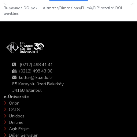
Bu yayında DOI yok — Altmetric/Dimensions/PlumX/BIP! rozetleri DOI
gerektirir.
(0212) 498 41 41
(0212) 498 43 06
kultur@iku.edu.tr
E5 Karayolu üzeri Bakırköy
34158 İstanbul
e-Üniversite
Orion
CATS
Unidocs
Unitime
Açık Erişim
Diğer Servisler