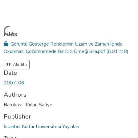
Loading...
Files
Görüntü Gösterge Renklerinin Uzam ve Zaman İçinde
Okunması Çözümlemede Bir Dizi Örneği Sıla.pdf
(8.01 MB)
Alıntıla
Date
2007-06
Authors
Barokas - Kırlar, Safiye
Publisher
İstanbul Kültür Üniversitesi Yayınları