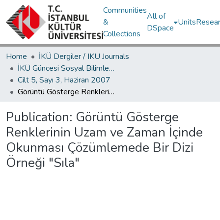
Communities
All of
&
Units
Resear
DSpace
Collections
Home
İKÜ Dergiler / IKU Journals
İKÜ Güncesi Sosyal Bilimler ve Sanat / Journal of İstanbul Kültür University Arts and Social Sciences
Cilt 5, Sayı 3, Haziran 2007
Görüntü Gösterge Renklerinin Uzam ve Zaman İçinde Okunması Çözümlemede Bir Dizi Örneği "Sıla"
Publication:
Görüntü Gösterge
Renklerinin Uzam ve Zaman İçinde
Okunması Çözümlemede Bir Dizi
Örneği "Sıla"