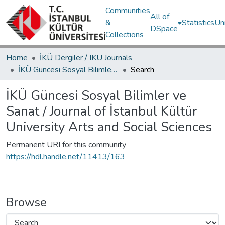
Communities
All of
&
Statistics
Un
DSpace
Collections
Home
İKÜ Dergiler / IKU Journals
İKÜ Güncesi Sosyal Bilimler ve Sanat / Journal of İstanbul Kültür University Arts and Social Sciences
Search
İKÜ Güncesi Sosyal Bilimler ve
Sanat / Journal of İstanbul Kültür
University Arts and Social Sciences
Permanent URI for this community
https://hdl.handle.net/11413/163
Browse