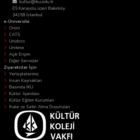
kultur@iku.edu.tr
E5 Karayolu üzeri Bakırköy
34158 İstanbul
e-Üniversite
Orion
CATS
Unidocs
Unitime
Açık Erişim
Diğer Servisler
Ziyaretciler İçin
Yerleşkelerimiz
İnsan Kaynakları
Basında İKÜ
Kültür Ajandası
Kültür Eğitim Kurumları
İhale ve Satın Alma Duyuruları