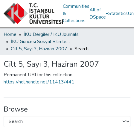
Communities
All of
&
Statistics
Un
DSpace
Collections
Home
İKÜ Dergiler / IKU Journals
İKÜ Güncesi Sosyal Bilimler ve Sanat / Journal of İstanbul Kültür University Arts and Social Sciences
Cilt 5, Sayı 3, Haziran 2007
Search
Cilt 5, Sayı 3, Haziran 2007
Permanent URI for this collection
https://hdl.handle.net/11413/441
Browse