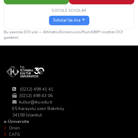
GOOGLE SCHOLAR
Scholar'da Ara ↗
Bu yayında DOI yok — Altmetric/Dimensions/PlumX/BIP! rozetleri DOI
gerektirir.
(0212) 498 41 41
(0212) 498 43 06
kultur@iku.edu.tr
E5 Karayolu üzeri Bakırköy
34158 İstanbul
e-Üniversite
Orion
CATS