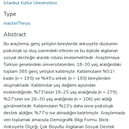
İstanbul Kültür Üniversitesi
Type
masterThesis
Abstract
Bu araştırma, genç yetişkin bireylerde anksiyete düzeyinin
psikolojik iyi oluş üzerindeki etkisini ve bu ilişkide algılanan
sosyal desteğin aracılık rolünü incelemektedir. Araştırmaya
Türkiye genelindeki üniversitelerden, 18-30 yaş aralığındaki
toplam 385 genç yetişkin katılmıştır. Katılımcıların %51'i
kadın (n = 195) ve %49'u erkek (n = 190) bireylerden
oluşmaktadır. Katılımcılar yaş dağılımı açısından
incelendiğinde, %73'ünün 18–25 yaş aralığında (n = 279),
%27'sinin ise 26–30 yaş aralığında (n = 106) yer aldığı
görülmektedir. Katılımcıların %23'ü daha önce psikolojik
destek aldığını, %77'si ise almadığını belirtmiştir. Araştırmada
veri toplamak amacıyla Demografik Bilgi Formu, Beck
Anksiyete Ölçeği, Çok Boyutlu Algılanan Sosyal Destek