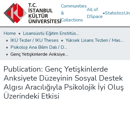
Communities
All of
&
Statistics
Un
DSpace
Collections
Home
Lisansüstü Eğitim Enstitüsü / Postgraduate Education Institute
İKÜ Tezler / IKU Theses
Yüksek Lisans Tezleri / Master's Theses
Psikoloji Ana Bilim Dalı / Department of Psychology
Genç Yetişkinlerde Anksiyete Düzeyinin Sosyal Destek Algısı Aracılığıyla Psikolojik İyi Oluş Üzerindeki Etkisi
Publication:
Genç Yetişkinlerde
Anksiyete Düzeyinin Sosyal Destek
Algısı Aracılığıyla Psikolojik İyi Oluş
Üzerindeki Etkisi