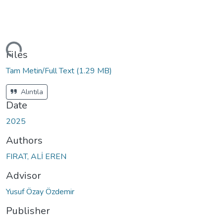
ding...
Files
Tam Metin/Full Text
(1.29 MB)
Alıntıla
Date
2025
Authors
FIRAT, ALİ EREN
Advisor
Yusuf Özay Özdemir
Publisher