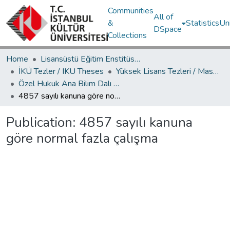
Communities
All of
&
Statistics
Un
DSpace
Collections
Home
Lisansüstü Eğitim Enstitüsü / Postgraduate Education Institute
İKÜ Tezler / IKU Theses
Yüksek Lisans Tezleri / Master's Theses
Özel Hukuk Ana Bilim Dalı / Department of Private Law
4857 sayılı kanuna göre normal fazla çalışma
Publication:
4857 sayılı kanuna
göre normal fazla çalışma