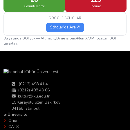
Görüntülenme
İndirme
GOOGLE SCHOLAR
Scholar'da Ara ↗
Bu yayında DOI yok — Altmetric/Dimensions/PlumX/BIP! rozetleri DOI
gerektirir.
(0212) 498 41 41
(0212) 498 43 06
kultur@iku.edu.tr
E5 Karayolu üzeri Bakırköy
34158 İstanbul
e-Üniversite
Orion
CATS