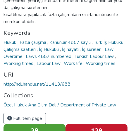
işverenlerin yeni işçi istihdam etmelerini sağlamanın bir yolu
da, çalışma sürelerinin
kısaltılması, yapılacak fazla çalışmaların sınırlandırılması ile
mümkün olabilir.
Keywords
Hukuk
,
Fazla çalışma
,
Kanunlar 4857 sayılı
,
Türk İş Hukuku
,
Çalışma saatleri
,
İş Hukuku
,
İş hayatı
,
İş süreleri
,
Law
,
Overtime
,
Laws 4857 numbered
,
Turkish Labour Law
,
Working times
,
Labour Law
,
Work life
,
Working times
URI
http://hdl.handle.net/11413/688
Collections
Özel Hukuk Ana Bilim Dalı / Department of Private Law
Full item page
28
129