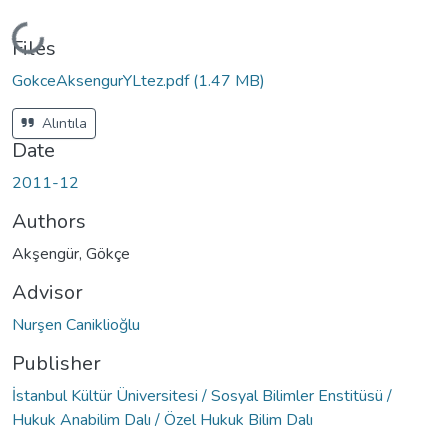
Loading...
Files
GokceAksengurYLtez.pdf
(1.47 MB)
Alıntıla
Date
2011-12
Authors
Akşengür, Gökçe
Advisor
Nurşen Caniklioğlu
Publisher
İstanbul Kültür Üniversitesi / Sosyal Bilimler Enstitüsü /
Hukuk Anabilim Dalı / Özel Hukuk Bilim Dalı