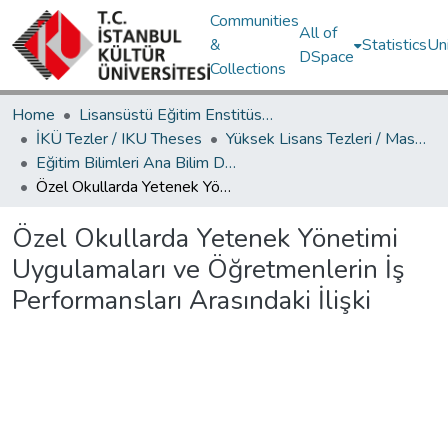
Communities
All of
&
Statistics
Un
DSpace
Collections
Home
Lisansüstü Eğitim Enstitüsü / Postgraduate Education Institute
İKÜ Tezler / IKU Theses
Yüksek Lisans Tezleri / Master's Theses
Eğitim Bilimleri Ana Bilim Dalı / Department of Educational Sciences
Özel Okullarda Yetenek Yönetimi Uygulamaları ve Öğretmenlerin İş Performansları Arasındaki İlişki
Özel Okullarda Yetenek Yönetimi
Uygulamaları ve Öğretmenlerin İş
Performansları Arasındaki İlişki