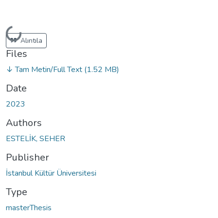
Loading...
Alıntıla
Files
↓ Tam Metin/Full Text
(1.52 MB)
Date
2023
Authors
ESTELİK, SEHER
Publisher
İstanbul Kültür Üniversitesi
Type
masterThesis