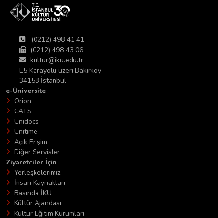
(0212) 498 41 41
(0212) 498 43 06
kultur@iku.edu.tr
E5 Karayolu üzeri Bakırköy
34158 İstanbul
e-Üniversite
Orion
CATS
Unidocs
Unitime
Açık Erişim
Diğer Servisler
Ziyaretciler İçin
Yerleşkelerimiz
İnsan Kaynakları
Basında İKÜ
Kültür Ajandası
Kültür Eğitim Kurumları