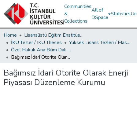
Communities
All of
&
Statistics
Un
DSpace
Collections
Home
Lisansüstü Eğitim Enstitüsü / Postgraduate Education Institute
İKÜ Tezler / IKU Theses
Yüksek Lisans Tezleri / Master's Theses
Özel Hukuk Ana Bilim Dalı / Department of Private Law
Bağımsız İdari Otorite Olarak Enerji Piyasası Düzenleme Kurumu
Bağımsız İdari Otorite Olarak Enerji
Piyasası Düzenleme Kurumu