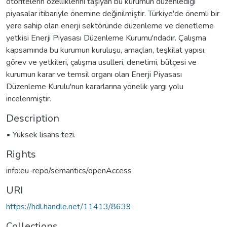
otoritelerin özelliklerini taşıyan bu kurumun düzenlediği
piyasalar itibariyle önemine değinilmiştir. Türkiye'de önemli bir
yere sahip olan enerji sektöründe düzenleme ve denetleme
yetkisi Enerji Piyasası Düzenleme Kurumu'ndadır. Çalışma
kapsamında bu kurumun kuruluşu, amaçları, teşkilat yapısı,
görev ve yetkileri, çalışma usulleri, denetimi, bütçesi ve
kurumun karar ve temsil organı olan Enerji Piyasası
Düzenleme Kurulu'nun kararlarına yönelik yargı yolu
incelenmiştir.
Description
▪ Yüksek lisans tezi.
Rights
info:eu-repo/semantics/openAccess
URI
https://hdl.handle.net/11413/8639
Collections