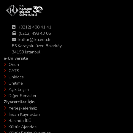
(0212) 498 41 41
(0212) 498 43 06
kultur@iku.edu.tr
E5 Karayolu üzeri Bakırköy
34158 İstanbul
e-Üniversite
Orion
CATS
Unidocs
Unitime
Açık Erişim
Diğer Servisler
Ziyaretciler İçin
Yerleşkelerimiz
İnsan Kaynakları
Basında İKÜ
Kültür Ajandası