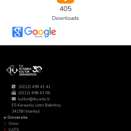
405
Downloads
(0212) 498 41 41
(0212) 498 43 06
kultur@iku.edu.tr
E5 Karayolu üzeri Bakırköy
34158 İstanbul
e-Üniversite
Orion
CATS