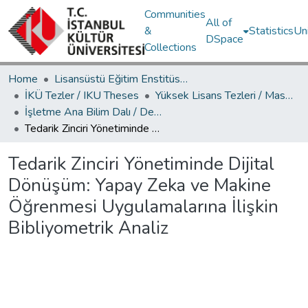
Communities
All of
&
Statistics
Un
DSpace
Collections
Home
Lisansüstü Eğitim Enstitüsü / Postgraduate Education Institute
İKÜ Tezler / IKU Theses
Yüksek Lisans Tezleri / Master's Theses
İşletme Ana Bilim Dalı / Department of Business Administration
Tedarik Zinciri Yönetiminde Dijital Dönüşüm: Yapay Zeka ve Makine Öğrenmesi Uygulamalarına İlişkin Bibliyometrik Analiz
Tedarik Zinciri Yönetiminde Dijital
Dönüşüm: Yapay Zeka ve Makine
Öğrenmesi Uygulamalarına İlişkin
Bibliyometrik Analiz