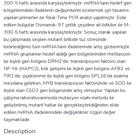
300-5 hattı arasında karşılaştırılmıştır. miRNA'ların hedef gen
bölgelerindeki ifadelerin değişimlerini incelemek için tasarımı
yapılan primerler ile Real-Time PCR analizi yapılmıştır. Elde
edilen bulgular Osmancık-97 çeltik çeşidine ait bitkiler ile M-
300-5 hattı arasında karşılaştırılmıştır. Sonuç olarak yapılan
bu çalışmada seçilen mutant bitkide tuz stresinde
belirlediğimiz tüm miRNA'ların ifadelerinde artış gözlenmiştir.
miRNA gruplarının hedef aldığı gen bölgelerinden metilasyon
ile ilişkili gen bölgesi DRM2'de, transkripsiyon faktörü olan
NF-YA (HAPC2), kök gelişimi ile ilişkili gen bölgesi AFB2 ve
TIR1'de, çiçeklenme ile ilişkili gen bölgesi SPL16'da azalma
meydana gelirken, MYB transkripsiyon faktöründe ve SOD ile
ilişkili olan CSD2 gen bölgesinde artış olmuştur. Yapılan bu
çalışma laboratuvarımızda mutasyon ıslahı metodu ile
geliştirilmiş mutant hatlar ile gerçekleştirildiğinden elde
edilen miRNA ifadelerindeki değişiklikler özgün değer
taşımaktadır.
Description