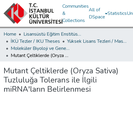
Communities
All of
&
Statistics
Un
DSpace
Collections
Home
Lisansüstü Eğitim Enstitüsü / Postgraduate Education Institute
İKÜ Tezler / IKU Theses
Yüksek Lisans Tezleri / Master's Theses
Moleküler Biyoloji ve Genetik Ana Bilim Dalı / Department of Molecular Biology and Genetics
Mutant Çeltiklerde (Oryza Sativa) Tuzluluğa Tolerans ile İlgili miRNA'ların Belirlenmesi
Mutant Çeltiklerde (Oryza Sativa)
Tuzluluğa Tolerans ile İlgili
miRNA'ların Belirlenmesi