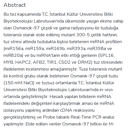
Abstract
Bu tez kapsamında T.C. İstanbul Kültür Üniversitesi Bitki
Biyoteknolojisi Labrotuvarı'nda ülkemizde yaygın ekime sahip
olan Osmancık-97 çeşidi ve gama radyasyonu ile tuzluluğa
toleranslı olarak elde edilmiş mutant 300-5 çeltik hattının,
tuz stresi altında tuzlulukla ilişkisi belirlenen miRNA profilleri
(miR156a, miR159a, miR169b, miR393a, miR398a ve
miR820a) ve bu miRNA'ların etki ettiği genlerin (SPL16,
MYB, HAPC2, AFB2, TIR1, CSD2 ve DRM2) tuz stresindeki
ifadelerinin incelenmesi amaçlanmıştır. Tuza toleranslı mutant
ile kontrol grubu olarak belirlenen Osmanık-97 çeşidi tuzlu
(150 mM NaCl) ve tuzsuz ortamlarda T.C. İstanbul Kültür
Üniversitesi Bitki Biyoteknolojisi Labrotuvarı'nda in-vivo
ortamda geliştirilmiştir. Hasadı yapılan bitkilerin miRNA
ifadelerindeki değişimleri karşılaştırmak amacı ile miRNA
izolasyonu yapılmış ardından cDNA reaksiyonu
gerçekleştirilmiş ve Probe tabanlı Real-Time PCR analizi
yapılmıştır. Elde edilen veriler Osmancık-97 bitkisi ile M-