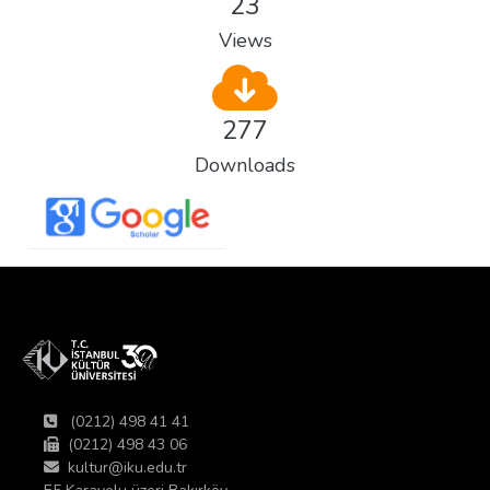
23
Views
277
Downloads
(0212) 498 41 41
(0212) 498 43 06
kultur@iku.edu.tr