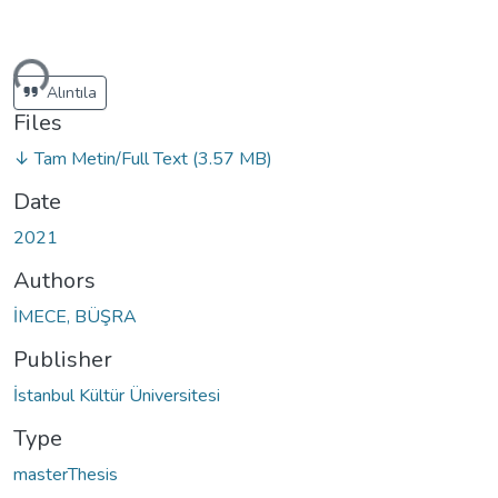
ding...
Alıntıla
Files
↓ Tam Metin/Full Text
(3.57 MB)
Date
2021
Authors
İMECE, BÜŞRA
Publisher
İstanbul Kültür Üniversitesi
Type
masterThesis