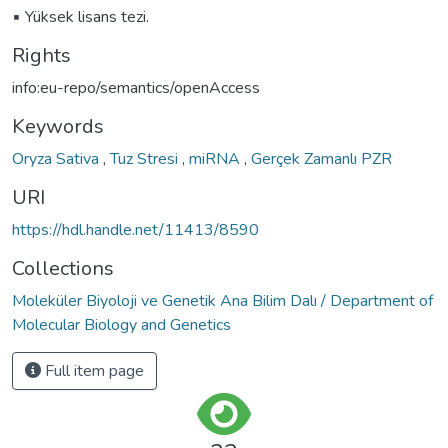
▪ Yüksek lisans tezi.
Rights
info:eu-repo/semantics/openAccess
Keywords
Oryza Sativa
,
Tuz Stresi
,
miRNA
,
Gerçek Zamanlı PZR
URI
https://hdl.handle.net/11413/8590
Collections
Moleküler Biyoloji ve Genetik Ana Bilim Dalı / Department of
Molecular Biology and Genetics
Full item page