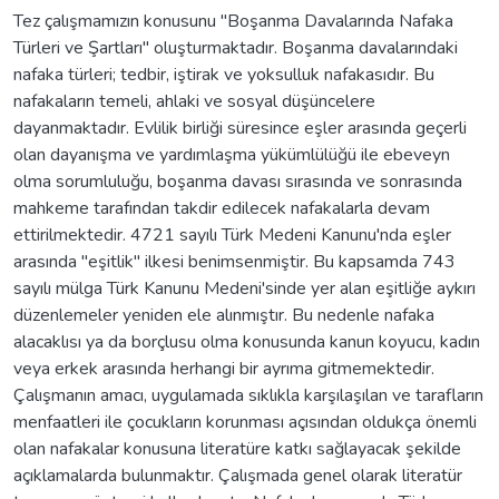
Tez çalışmamızın konusunu "Boşanma Davalarında Nafaka
Türleri ve Şartları" oluşturmaktadır. Boşanma davalarındaki
nafaka türleri; tedbir, iştirak ve yoksulluk nafakasıdır. Bu
nafakaların temeli, ahlaki ve sosyal düşüncelere
dayanmaktadır. Evlilik birliği süresince eşler arasında geçerli
olan dayanışma ve yardımlaşma yükümlülüğü ile ebeveyn
olma sorumluluğu, boşanma davası sırasında ve sonrasında
mahkeme tarafından takdir edilecek nafakalarla devam
ettirilmektedir. 4721 sayılı Türk Medeni Kanunu'nda eşler
arasında "eşitlik" ilkesi benimsenmiştir. Bu kapsamda 743
sayılı mülga Türk Kanunu Medeni'sinde yer alan eşitliğe aykırı
düzenlemeler yeniden ele alınmıştır. Bu nedenle nafaka
alacaklısı ya da borçlusu olma konusunda kanun koyucu, kadın
veya erkek arasında herhangi bir ayrıma gitmemektedir.
Çalışmanın amacı, uygulamada sıklıkla karşılaşılan ve tarafların
menfaatleri ile çocukların korunması açısından oldukça önemli
olan nafakalar konusuna literatüre katkı sağlayacak şekilde
açıklamalarda bulunmaktır. Çalışmada genel olarak literatür