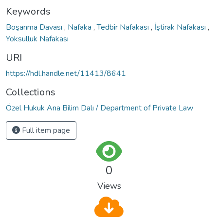
Keywords
Boşanma Davası
,
Nafaka
,
Tedbir Nafakası
,
İştirak Nafakası
,
Yoksulluk Nafakası
URI
https://hdl.handle.net/11413/8641
Collections
Özel Hukuk Ana Bilim Dalı / Department of Private Law
Full item page
0
Views