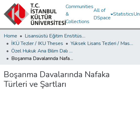
Communities
All of
&
Statistics
Un
DSpace
Collections
Home
Lisansüstü Eğitim Enstitüsü / Postgraduate Education Institute
İKÜ Tezler / IKU Theses
Yüksek Lisans Tezleri / Master's Theses
Özel Hukuk Ana Bilim Dalı / Department of Private Law
Boşanma Davalarında Nafaka Türleri ve Şartları
Boşanma Davalarında Nafaka
Türleri ve Şartları