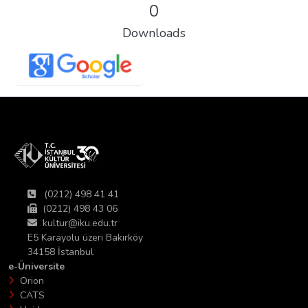
0
Downloads
(0212) 498 41 41
(0212) 498 43 06
kultur@iku.edu.tr
E5 Karayolu üzeri Bakırköy
34158 İstanbul
e-Üniversite
Orion
CATS