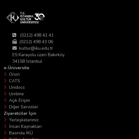
(0212) 498 41 41
(0212) 498 43 06
kultur@iku.edu.tr
E5 Karayolu üzeri Bakırköy
34158 İstanbul
e-Üniversite
Orion
CATS
Unidocs
Unitime
Açık Erişim
Diğer Servisler
Ziyaretciler İçin
Yerleşkelerimiz
İnsan Kaynakları
Basında İKÜ