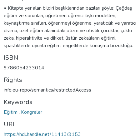
▪️ Kitapta yer alan bildiri başlıklarından bazıları şöyle; Çağdaş
eğitim ve sorunları, öğretmen öğrenci ilişki modelleri,
kaynaştırma sınıfları, öğrenmeyi öğrenme, yaratıcılık ve yaratıcı
drama; özel eğitim alanındaki otizm ve otistik çocuklar, çoklu
zeka, hiperaktivite ve dikkat, üstün zekalıların eğitimi,
spastiklerde oyunla eğitim, engellilerde konuşma bozukluğu.
ISBN
9786054233014
Rights
info:eu-repo/semantics/restrictedAccess
Keywords
Eğitim
,
Kongreler
URI
https://hdl.handle.net/11413/9153