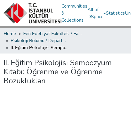
Communities
All of
&
Statistics
Un
DSpace
Collections
Home
Fen Edebiyat Fakültesi / Faculty of Letters and Sciences
Psikoloji Bölümü / Department of Psychology
II. Eğitim Psikolojisi Sempozyum Kitabı: Öğrenme ve Öğrenme Bozuklukları
II. Eğitim Psikolojisi Sempozyum
Kitabı: Öğrenme ve Öğrenme
Bozuklukları