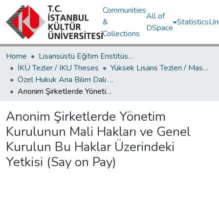
Communities
All of
&
Statistics
Un
DSpace
Collections
Home
Lisansüstü Eğitim Enstitüsü / Postgraduate Education Institute
İKÜ Tezler / IKU Theses
Yüksek Lisans Tezleri / Master's Theses
Özel Hukuk Ana Bilim Dalı / Department of Private Law
Anonim Şirketlerde Yönetim Kurulunun Mali Hakları ve Genel Kurulun Bu Haklar Üzerindeki Yetkisi (Say on Pay)
Anonim Şirketlerde Yönetim
Kurulunun Mali Hakları ve Genel
Kurulun Bu Haklar Üzerindeki
Yetkisi (Say on Pay)