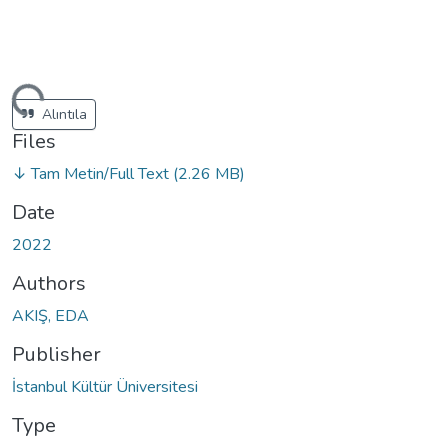
ding...
Alıntıla
Files
↓ Tam Metin/Full Text
(2.26 MB)
Date
2022
Authors
AKIŞ, EDA
Publisher
İstanbul Kültür Üniversitesi
Type