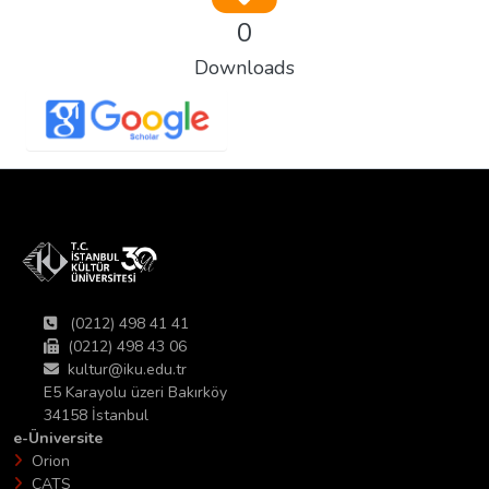
0
Downloads
(0212) 498 41 41
(0212) 498 43 06
kultur@iku.edu.tr
E5 Karayolu üzeri Bakırköy
34158 İstanbul
e-Üniversite
Orion
CATS