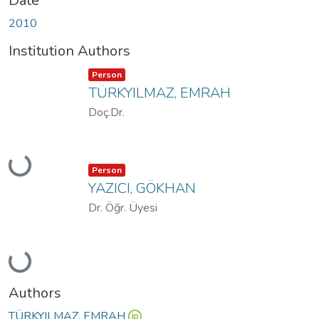
Date
2010
Institution Authors
Item type:
,
Person
TÜRKYILMAZ, EMRAH
Doç.Dr.
Loading...
Item type:
,
Person
YAZICI, GÖKHAN
Dr. Öğr. Üyesi
Loading...
Authors
TÜRKYILMAZ, EMRAH