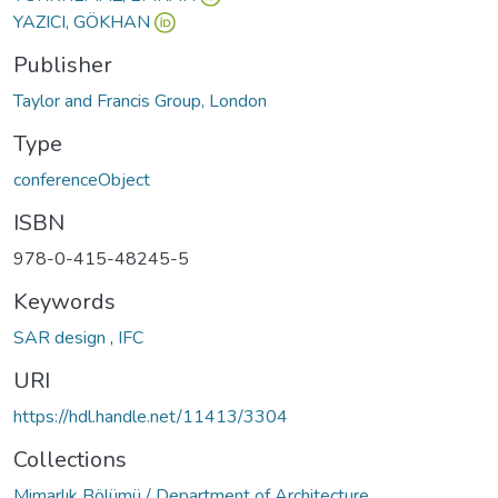
YAZICI, GÖKHAN
Publisher
Taylor and Francis Group, London
Type
conferenceObject
ISBN
978-0-415-48245-5
Keywords
SAR design
,
IFC
URI
https://hdl.handle.net/11413/3304
Collections
Mimarlık Bölümü / Department of Architecture