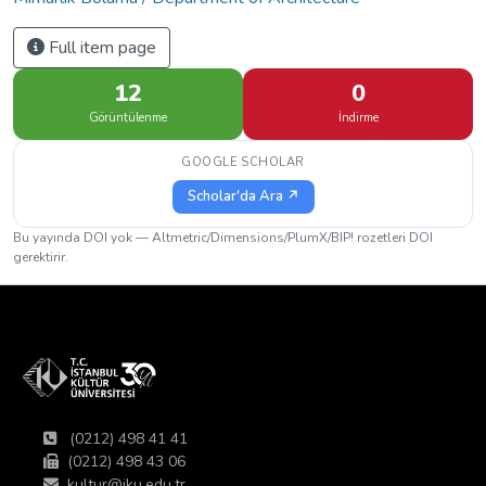
Full item page
12
0
Görüntülenme
İndirme
GOOGLE SCHOLAR
Scholar'da Ara ↗
Bu yayında DOI yok — Altmetric/Dimensions/PlumX/BIP! rozetleri DOI
gerektirir.
(0212) 498 41 41
(0212) 498 43 06
kultur@iku.edu.tr