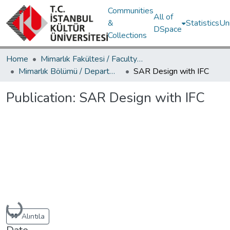
Communities
All of
&
Statistics
Un
DSpace
Collections
Home
Mimarlık Fakültesi / Faculty of Architecture
Mimarlık Bölümü / Department of Architecture
SAR Design with IFC
Publication:
SAR Design with IFC
Loading...
Alıntıla