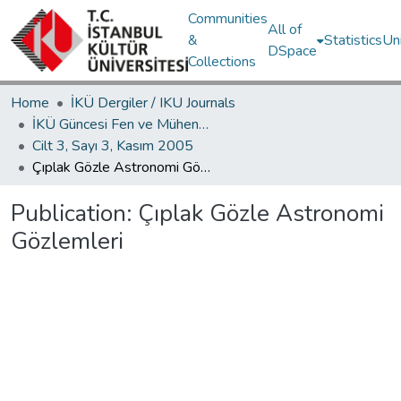
Communities
All of
&
Statistics
Un
DSpace
Collections
Home
İKÜ Dergiler / IKU Journals
İKÜ Güncesi Fen ve Mühendislik Bilimleri / Journal of İstanbul Kültür University Science and Engineering
Cilt 3, Sayı 3, Kasım 2005
Çıplak Gözle Astronomi Gözlemleri
Publication:
Çıplak Gözle Astronomi
Gözlemleri