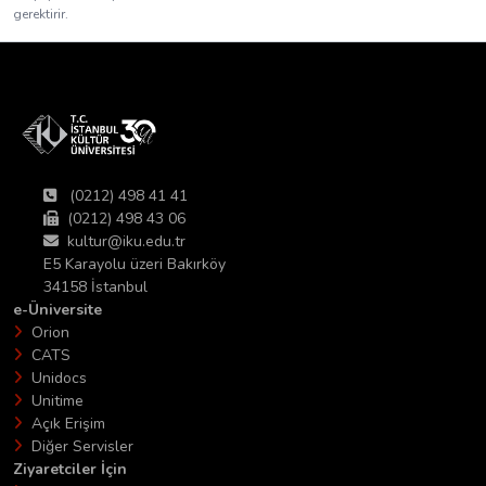
gerektirir.
(0212) 498 41 41
(0212) 498 43 06
kultur@iku.edu.tr
E5 Karayolu üzeri Bakırköy
34158 İstanbul
e-Üniversite
Orion
CATS
Unidocs
Unitime
Açık Erişim
Diğer Servisler
Ziyaretciler İçin