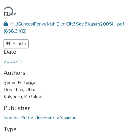
Loading...
Files
IKUGuncesiFenveMuh.Bilm.Cilt3Sayi3Kasım2005H..pdf
(858.3 KB)
Alıntıla
Date
2005-11
Authors
Şener, H. Tuğça
Demirhan, Utku
Kalyoncu, K. Göksel
Publisher
İstanbul Kültür Üniversitesi Yayınları
Type