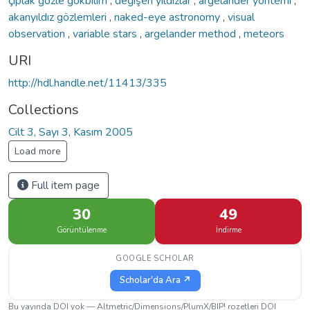
çıplak gözle gökbilim
,
değişen yıldızlar
,
argelander yöntemi
,
akanyıldız gözlemleri
,
naked-eye astronomy
,
visual
observation
,
variable stars
,
argelander method
,
meteors
URI
http://hdl.handle.net/11413/335
Collections
Cilt 3, Sayı 3, Kasım 2005
Load more
Full item page
30
49
Görüntülenme
İndirme
GOOGLE SCHOLAR
Scholar'da Ara ↗
Bu yayında DOI yok — Altmetric/Dimensions/PlumX/BIP! rozetleri DOI