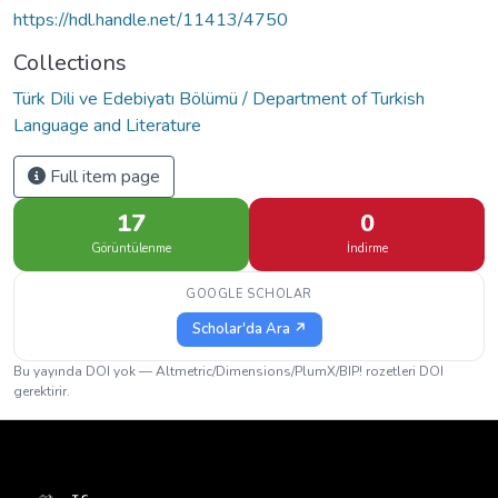
https://hdl.handle.net/11413/4750
Collections
Türk Dili ve Edebiyatı Bölümü / Department of Turkish
Language and Literature
Full item page
17
0
Görüntülenme
İndirme
GOOGLE SCHOLAR
Scholar'da Ara ↗
Bu yayında DOI yok — Altmetric/Dimensions/PlumX/BIP! rozetleri DOI
gerektirir.