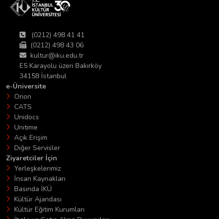
(0212) 498 41 41
(0212) 498 43 06
kultur@iku.edu.tr
E5 Karayolu üzeri Bakırköy
34158 İstanbul
e-Üniversite
Orion
CATS
Unidocs
Unitime
Açık Erişim
Diğer Servisler
Ziyaretciler İçin
Yerleşkelerimiz
İnsan Kaynakları
Basında İKÜ
Kültür Ajandası
Kültür Eğitim Kurumları