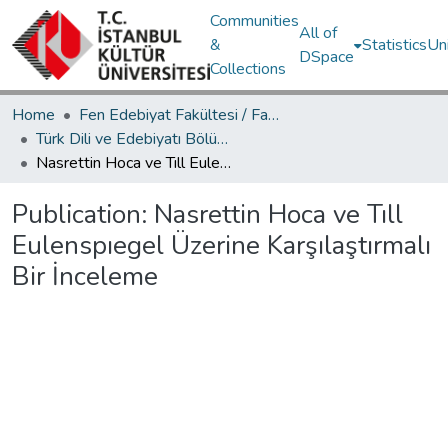
Communities
All of
&
Statistics
Un
DSpace
Collections
Home
Fen Edebiyat Fakültesi / Faculty of Letters and Sciences
Türk Dili ve Edebiyatı Bölümü / Department of Turkish Language and Literature
Nasrettin Hoca ve Tıll Eulenspıegel Üzerine Karşılaştırmalı Bir İnceleme
Publication:
Nasrettin Hoca ve Tıll
Eulenspıegel Üzerine Karşılaştırmalı
Bir İnceleme