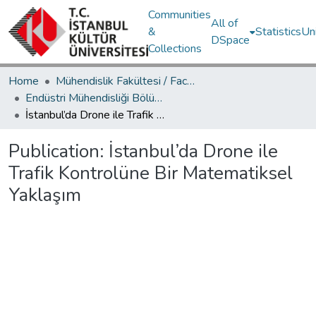
Communities
All of
&
Statistics
Un
DSpace
Collections
Home
Mühendislik Fakültesi / Faculty of Engineering
Endüstri Mühendisliği Bölümü / Department of Industrial Engineering
İstanbul’da Drone ile Trafik Kontrolüne Bir Matematiksel Yaklaşım
Publication:
İstanbul’da Drone ile
Trafik Kontrolüne Bir Matematiksel
Yaklaşım