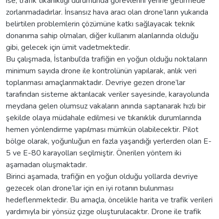
ise, trafik tıkanıklığı durumunda görevlerini yerine getirmede
zorlanmadadırlar. İnsansız hava aracı olan drone’ların yukarıda
belirtilen problemlerin çözümüne katkı sağlayacak teknik
donanıma sahip olmaları, diğer kullanım alanlarında olduğu
gibi, gelecek için ümit vadetmektedir.
Bu çalışmada, İstanbul’da trafiğin en yoğun olduğu noktaların
minimum sayıda drone ile kontrolünün yapılarak, anlık veri
toplanması amaçlanmaktadır. Devriye gezen drone’lar
tarafından sisteme aktarılacak veriler sayesinde, karayolunda
meydana gelen olumsuz vakaların anında saptanarak hızlı bir
şekilde olaya müdahale edilmesi ve tıkanıklık durumlarında
hemen yönlendirme yapılması mümkün olabilecektir. Pilot
bölge olarak, yoğunluğun en fazla yaşandığı yerlerden olan E-
5 ve E-80 karayolları seçilmiştir. Önerilen yöntem iki
aşamadan oluşmaktadır.
Birinci aşamada, trafiğin en yoğun olduğu yollarda devriye
gezecek olan drone’lar için en iyi rotanın bulunması
hedeflenmektedir. Bu amaçla, öncelikle harita ve trafik verileri
yardımıyla bir yönsüz çizge oluşturulacaktır. Drone ile trafik