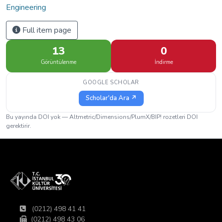
Engineering
Full item page
13
0
Görüntülenme
İndirme
GOOGLE SCHOLAR
Scholar'da Ara ↗
Bu yayında DOI yok — Altmetric/Dimensions/PlumX/BIP! rozetleri DOI
gerektirir.
(0212) 498 41 41
(0212) 498 43 06