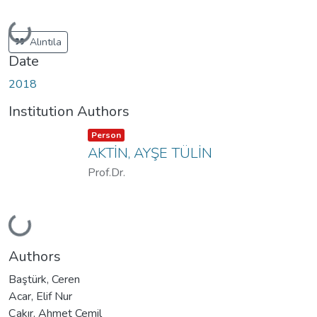
Loading...
Alıntıla
Date
2018
Institution Authors
Item type:
,
Person
AKTİN, AYŞE TÜLİN
Prof.Dr.
Loading...
Authors
Baştürk, Ceren
Acar, Elif Nur
Çakır, Ahmet Cemil