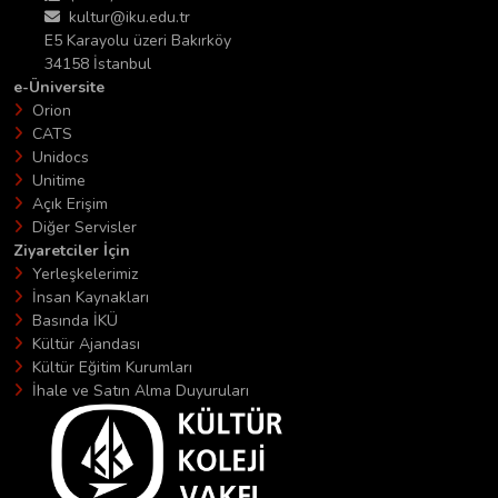
kultur@iku.edu.tr
E5 Karayolu üzeri Bakırköy
34158 İstanbul
e-Üniversite
Orion
CATS
Unidocs
Unitime
Açık Erişim
Diğer Servisler
Ziyaretciler İçin
Yerleşkelerimiz
İnsan Kaynakları
Basında İKÜ
Kültür Ajandası
Kültür Eğitim Kurumları
İhale ve Satın Alma Duyuruları