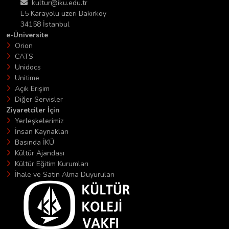
kultur@iku.edu.tr
E5 Karayolu üzeri Bakırköy
34158 İstanbul
e-Üniversite
Orion
CATS
Unidocs
Unitime
Açık Erişim
Diğer Servisler
Ziyaretciler İçin
Yerleşkelerimiz
İnsan Kaynakları
Basında İKÜ
Kültür Ajandası
Kültür Eğitim Kurumları
İhale ve Satın Alma Duyuruları