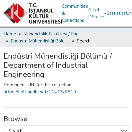
Communities
All of
&
Statistics
Un
DSpace
Collections
Home
Mühendislik Fakültesi / Faculty of Engineering
Endüstri Mühendisliği Bölümü / Department of Industrial Engineering
Search
Endüstri Mühendisliği Bölümü /
Department of Industrial
Engineering
Permanent URI for this collection
https://hdl.handle.net/11413/6819
Browse